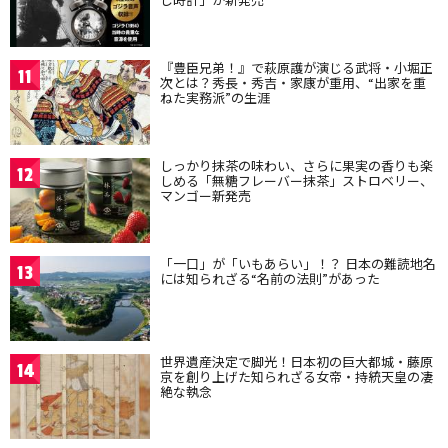
『豊臣兄弟！』で萩原護が演じる武将・小堀正
11
次とは？秀長・秀吉・家康が重用、“出家を重
ねた実務派”の生涯
しっかり抹茶の味わい、さらに果実の香りも楽
12
しめる「無糖フレーバー抹茶」ストロベリー、
マンゴー新発売
「一口」が「いもあらい」！？ 日本の難読地名
13
には知られざる“名前の法則”があった
世界遺産決定で脚光！日本初の巨大都城・藤原
14
京を創り上げた知られざる女帝・持統天皇の凄
絶な執念