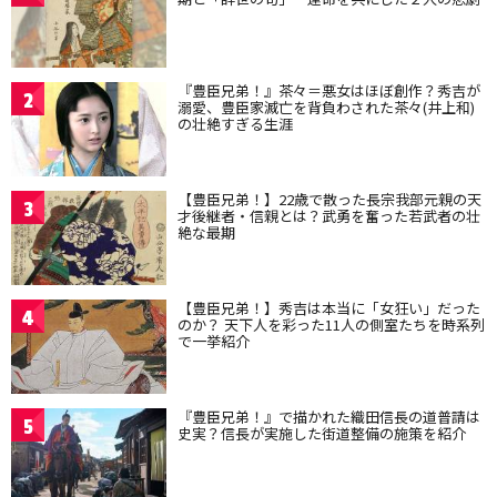
『豊臣兄弟！』茶々＝悪女はほぼ創作？秀吉が
2
溺愛、豊臣家滅亡を背負わされた茶々(井上和)
の壮絶すぎる生涯
【豊臣兄弟！】22歳で散った長宗我部元親の天
3
才後継者・信親とは？武勇を奮った若武者の壮
絶な最期
【豊臣兄弟！】秀吉は本当に「女狂い」だった
4
のか？ 天下人を彩った11人の側室たちを時系列
で一挙紹介
『豊臣兄弟！』で描かれた織田信長の道普請は
5
史実？信長が実施した街道整備の施策を紹介