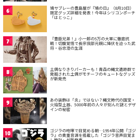
鳩サブレーの豊島屋が『鳩の日』（8月10日）
6
限定グッズ詳細を発表！今年はシリコンポーチ
「はとっこ」
『豊臣兄弟！』小一郎の5万の大軍に徹底抗
7
戦！切腹覚悟で長宗我部元親に降伏を迫った武
将・谷忠澄の生涯
土偶なりきりパーカーも！青森の縄文遺跡群で
8
発掘された土偶がモチーフのキュートなグッズ
が新発売
あの装飾は「炎」ではない？縄文時代の国宝・
9
火焔型土器、5000年前の人々が刻んだ謎とデザ
インの秘密
ゴジラの咆哮で目覚める朝…1954年公開『ゴジ
10
ラ』の貴重音源を搭載した「ゴジラ音声目覚ま
し時計」が新発売