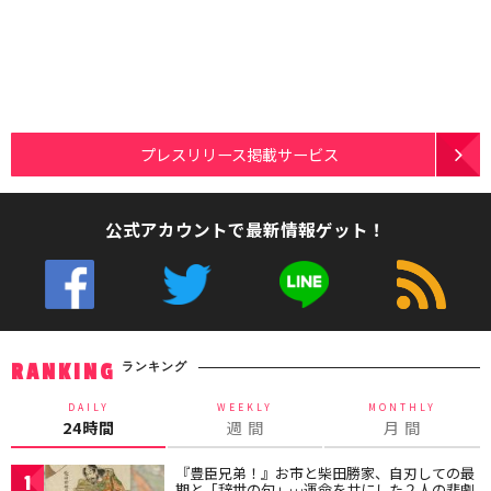
プレスリリース掲載サービス
公式アカウントで最新情報ゲット！
ランキング
RANKING
DAILY
WEEKLY
MONTHLY
24時間
週 間
月 間
『豊臣兄弟！』お市と柴田勝家、自刃しての最
1
期と「辞世の句」…運命を共にした２人の悲劇