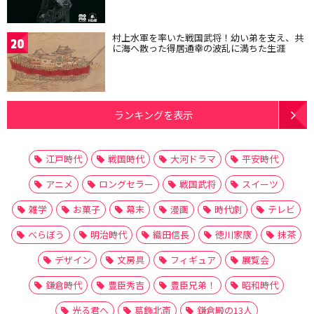
村上水軍を率いた戦国武将！幼い弟を支え、共
20
に海へ散った得居通幸の波乱に満ちた生涯
ランキングを表示
江戸時代
戦国時代
大河ドラマ
平安時代
アニメ
ロングセラー
戦国武将
スイーツ
雑学
お菓子
幕末
漫画
時代劇
テレビ
べらぼう
明治時代
織田信長
徳川家康
抹茶
デザイン
文房具
フィギュア
展覧会
鎌倉時代
豊臣秀吉
豊臣兄弟！
昭和時代
光る君へ
葛飾北斎
鎌倉殿の13人