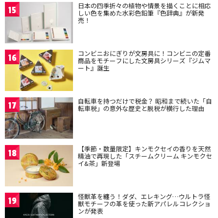
日本の四季折々の植物や情景を描くことに相応
15
しい色を集めた水彩色鉛筆『色辞典』が新発
売！
コンビニおにぎりが文房具に！コンビニの定番
16
商品をモチーフにした文房具シリーズ『ジムマ
ート』誕生
自転車を持つだけで税金？ 昭和まで続いた「自
17
転車税」の意外な歴史と脱税が横行した理由
【季節・数量限定】キンモクセイの香りを天然
18
精油で再現した「スチームクリーム キンモクセ
イ&茶」新登場
怪獣革を纏う！ダダ、エレキング…ウルトラ怪
19
獣モチーフの革を使った新アパレルコレクショ
ンが発表