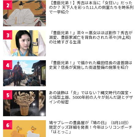
【豊臣兄弟！】秀吉は本当に「女狂い」だった
2
のか？ 天下人を彩った11人の側室たちを時系列
で一挙紹介
『豊臣兄弟！』茶々＝悪女はほぼ創作？秀吉が
3
溺愛、豊臣家滅亡を背負わされた茶々(井上和)
の壮絶すぎる生涯
『豊臣兄弟！』で描かれた織田信長の道普請は
4
史実？信長が実施した街道整備の施策を紹介
あの装飾は「炎」ではない？縄文時代の国宝・
5
火焔型土器、5000年前の人々が刻んだ謎とデザ
インの秘密
鳩サブレーの豊島屋が『鳩の日』（8月10日）
6
限定グッズ詳細を発表！今年はシリコンポーチ
「はとっこ」