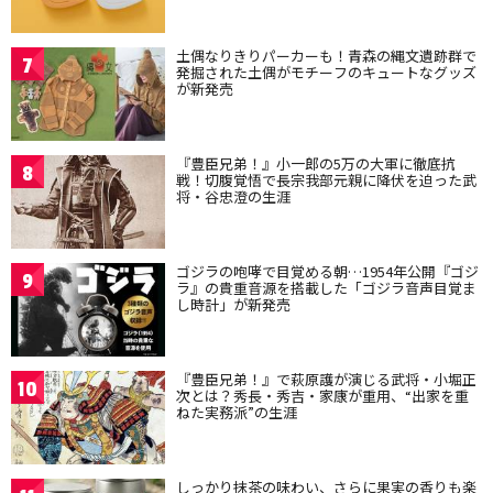
土偶なりきりパーカーも！青森の縄文遺跡群で
7
発掘された土偶がモチーフのキュートなグッズ
が新発売
『豊臣兄弟！』小一郎の5万の大軍に徹底抗
8
戦！切腹覚悟で長宗我部元親に降伏を迫った武
将・谷忠澄の生涯
ゴジラの咆哮で目覚める朝…1954年公開『ゴジ
9
ラ』の貴重音源を搭載した「ゴジラ音声目覚ま
し時計」が新発売
『豊臣兄弟！』で萩原護が演じる武将・小堀正
10
次とは？秀長・秀吉・家康が重用、“出家を重
ねた実務派”の生涯
しっかり抹茶の味わい、さらに果実の香りも楽