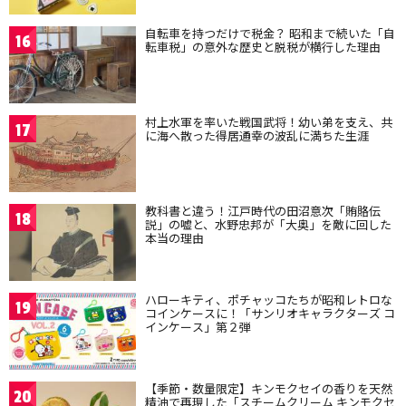
自転車を持つだけで税金？ 昭和まで続いた「自
16
転車税」の意外な歴史と脱税が横行した理由
村上水軍を率いた戦国武将！幼い弟を支え、共
17
に海へ散った得居通幸の波乱に満ちた生涯
教科書と違う！江戸時代の田沼意次「賄賂伝
18
説」の嘘と、水野忠邦が「大奥」を敵に回した
本当の理由
ハローキティ、ポチャッコたちが昭和レトロな
19
コインケースに！「サンリオキャラクターズ コ
インケース」第２弾
【季節・数量限定】キンモクセイの香りを天然
20
精油で再現した「スチームクリーム キンモクセ