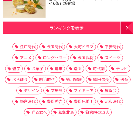
イ&茶」新登場
ランキングを表示
江戸時代
戦国時代
大河ドラマ
平安時代
アニメ
ロングセラー
戦国武将
スイーツ
雑学
お菓子
幕末
漫画
時代劇
テレビ
べらぼう
明治時代
徳川家康
織田信長
抹茶
デザイン
文房具
フィギュア
展覧会
鎌倉時代
豊臣秀吉
豊臣兄弟！
昭和時代
光る君へ
葛飾北斎
鎌倉殿の13人