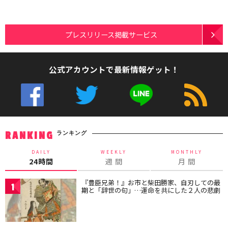
プレスリリース掲載サービス
公式アカウントで最新情報ゲット！
ランキング
RANKING
DAILY
WEEKLY
MONTHLY
24時間
週 間
月 間
『豊臣兄弟！』お市と柴田勝家、自刃しての最
1
期と「辞世の句」…運命を共にした２人の悲劇