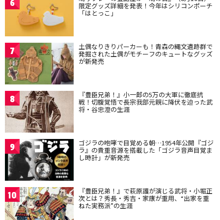
6
限定グッズ詳細を発表！今年はシリコンポーチ
「はとっこ」
土偶なりきりパーカーも！青森の縄文遺跡群で
7
発掘された土偶がモチーフのキュートなグッズ
が新発売
『豊臣兄弟！』小一郎の5万の大軍に徹底抗
8
戦！切腹覚悟で長宗我部元親に降伏を迫った武
将・谷忠澄の生涯
ゴジラの咆哮で目覚める朝…1954年公開『ゴジ
9
ラ』の貴重音源を搭載した「ゴジラ音声目覚ま
し時計」が新発売
『豊臣兄弟！』で萩原護が演じる武将・小堀正
10
次とは？秀長・秀吉・家康が重用、“出家を重
ねた実務派”の生涯