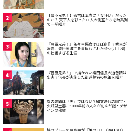
【豊臣兄弟！】秀吉は本当に「女狂い」だった
2
のか？ 天下人を彩った11人の側室たちを時系列
で一挙紹介
『豊臣兄弟！』茶々＝悪女はほぼ創作？秀吉が
3
溺愛、豊臣家滅亡を背負わされた茶々(井上和)
の壮絶すぎる生涯
『豊臣兄弟！』で描かれた織田信長の道普請は
4
史実？信長が実施した街道整備の施策を紹介
あの装飾は「炎」ではない？縄文時代の国宝・
5
火焔型土器、5000年前の人々が刻んだ謎とデザ
インの秘密
鳩サブレーの豊島屋が『鳩の日』（8月10日）