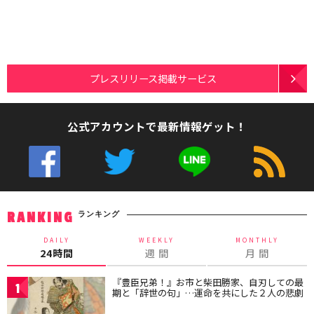
プレスリリース掲載サービス
公式アカウントで最新情報ゲット！
ランキング
RANKING
DAILY
WEEKLY
MONTHLY
24時間
週 間
月 間
『豊臣兄弟！』お市と柴田勝家、自刃しての最
1
期と「辞世の句」…運命を共にした２人の悲劇