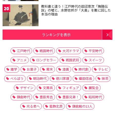
教科書と違う！江戸時代の田沼意次「賄賂伝
20
説」の嘘と、水野忠邦が「大奥」を敵に回した
本当の理由
ランキングを表示
江戸時代
戦国時代
大河ドラマ
平安時代
アニメ
ロングセラー
戦国武将
スイーツ
雑学
お菓子
幕末
漫画
時代劇
テレビ
べらぼう
明治時代
徳川家康
織田信長
抹茶
デザイン
文房具
フィギュア
展覧会
鎌倉時代
豊臣秀吉
豊臣兄弟！
昭和時代
光る君へ
葛飾北斎
鎌倉殿の13人