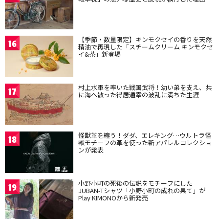
【季節・数量限定】キンモクセイの香りを天然
16
精油で再現した「スチームクリーム キンモクセ
イ&茶」新登場
村上水軍を率いた戦国武将！幼い弟を支え、共
17
に海へ散った得居通幸の波乱に満ちた生涯
怪獣革を纏う！ダダ、エレキング…ウルトラ怪
18
獣モチーフの革を使った新アパレルコレクショ
ンが発表
小野小町の死後の伝説をモチーフにした
19
JUBAN-Tシャツ「小野小町の成れの果て」が
Play KIMONOから新発売