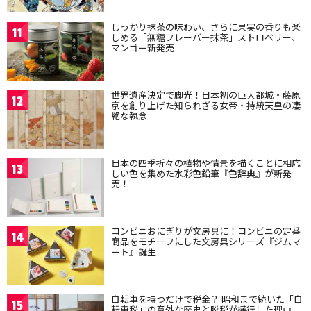
しっかり抹茶の味わい、さらに果実の香りも楽
11
しめる「無糖フレーバー抹茶」ストロベリー、
マンゴー新発売
世界遺産決定で脚光！日本初の巨大都城・藤原
12
京を創り上げた知られざる女帝・持統天皇の凄
絶な執念
日本の四季折々の植物や情景を描くことに相応
13
しい色を集めた水彩色鉛筆『色辞典』が新発
売！
コンビニおにぎりが文房具に！コンビニの定番
14
商品をモチーフにした文房具シリーズ『ジムマ
ート』誕生
自転車を持つだけで税金？ 昭和まで続いた「自
15
転車税」の意外な歴史と脱税が横行した理由