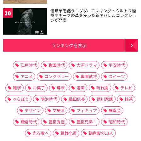
怪獣革を纏う！ダダ、エレキング…ウルトラ怪
20
獣モチーフの革を使った新アパレルコレクショ
ンが発表
ランキングを表示
江戸時代
戦国時代
大河ドラマ
平安時代
アニメ
ロングセラー
戦国武将
スイーツ
雑学
お菓子
幕末
漫画
時代劇
テレビ
べらぼう
明治時代
織田信長
徳川家康
抹茶
デザイン
文房具
フィギュア
展覧会
鎌倉時代
豊臣秀吉
豊臣兄弟！
昭和時代
光る君へ
葛飾北斎
鎌倉殿の13人