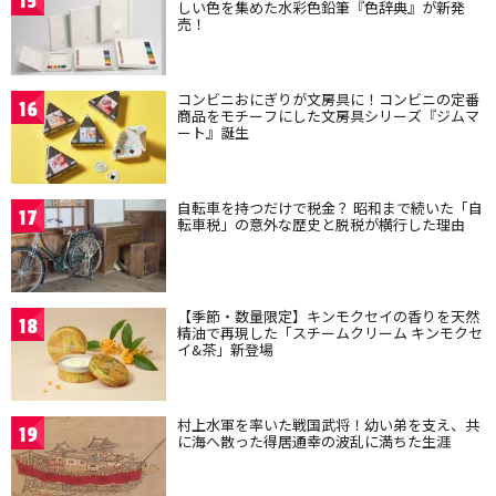
15
しい色を集めた水彩色鉛筆『色辞典』が新発
売！
コンビニおにぎりが文房具に！コンビニの定番
16
商品をモチーフにした文房具シリーズ『ジムマ
ート』誕生
自転車を持つだけで税金？ 昭和まで続いた「自
17
転車税」の意外な歴史と脱税が横行した理由
【季節・数量限定】キンモクセイの香りを天然
18
精油で再現した「スチームクリーム キンモクセ
イ&茶」新登場
村上水軍を率いた戦国武将！幼い弟を支え、共
19
に海へ散った得居通幸の波乱に満ちた生涯