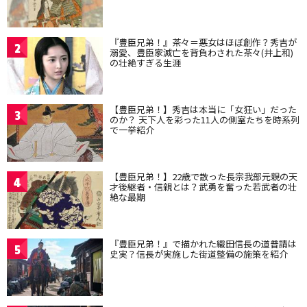
『豊臣兄弟！』茶々＝悪女はほぼ創作？秀吉が
2
溺愛、豊臣家滅亡を背負わされた茶々(井上和)
の壮絶すぎる生涯
【豊臣兄弟！】秀吉は本当に「女狂い」だった
3
のか？ 天下人を彩った11人の側室たちを時系列
で一挙紹介
【豊臣兄弟！】22歳で散った長宗我部元親の天
4
才後継者・信親とは？武勇を奮った若武者の壮
絶な最期
『豊臣兄弟！』で描かれた織田信長の道普請は
5
史実？信長が実施した街道整備の施策を紹介