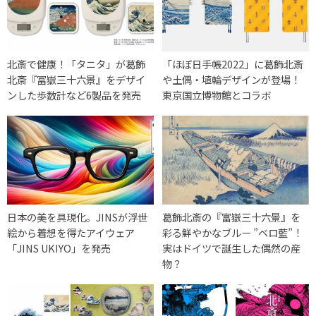
北斎で健康！「タニタ」が葛飾
「ほぼ日手帳2022」に葛飾北斎
北斎『冨嶽三十六景』をデザイ
や土偶・埴輪デザインが登場！
ンした歩数計など6製品を発売
東京国立博物館とコラボ
日本の美を具現化。JINSが浮世
葛飾北斎の『富嶽三十六景』を
絵から着想を得たアイウェア
彩る鮮やかなブルー ”ベロ藍”！
「JINS UKIYO」を発売
実はドイツで誕生した偶然の産
物？