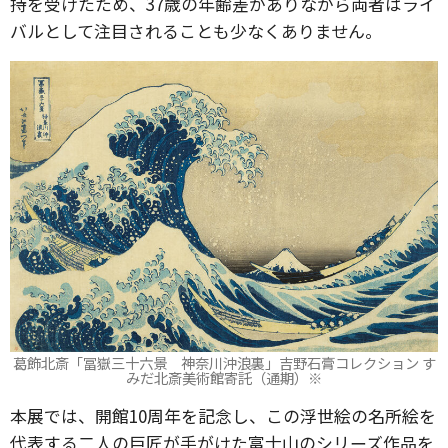
持を受けたため、37歳の年齢差がありながら両者はライ
バルとして注目されることも少なくありません。
葛飾北斎「冨嶽三十六景 神奈川沖浪裏」吉野石膏コレクション す
みだ北斎美術館寄託（通期）※
本展では、開館10周年を記念し、この浮世絵の名所絵を
代表する二人の巨匠が手がけた富士山のシリーズ作品を