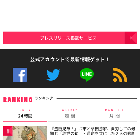
プレスリリース掲載サービス
公式アカウントで最新情報ゲット！
ランキング
RANKING
DAILY
WEEKLY
MONTHLY
24時間
週 間
月 間
『豊臣兄弟！』お市と柴田勝家、自刃しての最
1
期と「辞世の句」…運命を共にした２人の悲劇