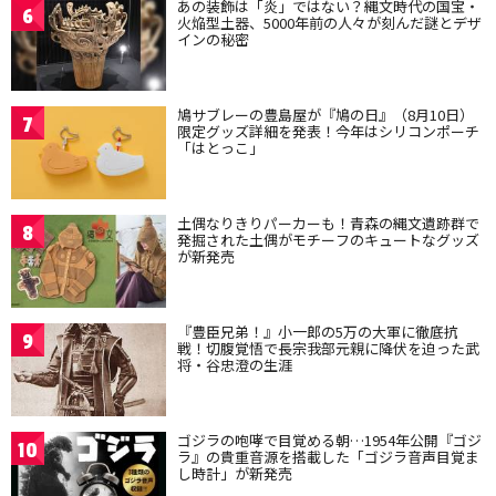
あの装飾は「炎」ではない？縄文時代の国宝・
6
火焔型土器、5000年前の人々が刻んだ謎とデザ
インの秘密
鳩サブレーの豊島屋が『鳩の日』（8月10日）
7
限定グッズ詳細を発表！今年はシリコンポーチ
「はとっこ」
土偶なりきりパーカーも！青森の縄文遺跡群で
8
発掘された土偶がモチーフのキュートなグッズ
が新発売
『豊臣兄弟！』小一郎の5万の大軍に徹底抗
9
戦！切腹覚悟で長宗我部元親に降伏を迫った武
将・谷忠澄の生涯
ゴジラの咆哮で目覚める朝…1954年公開『ゴジ
10
ラ』の貴重音源を搭載した「ゴジラ音声目覚ま
し時計」が新発売