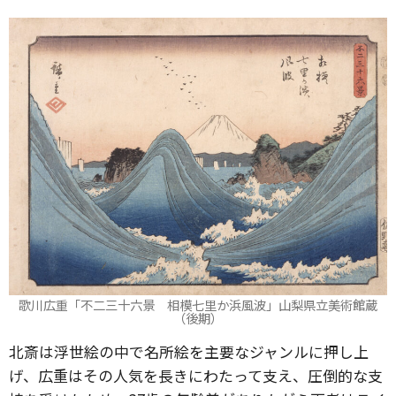
歌川広重「不二三十六景 相模七里か浜風波」山梨県立美術館蔵
（後期）
北斎は浮世絵の中で名所絵を主要なジャンルに押し上
げ、広重はその人気を長きにわたって支え、圧倒的な支