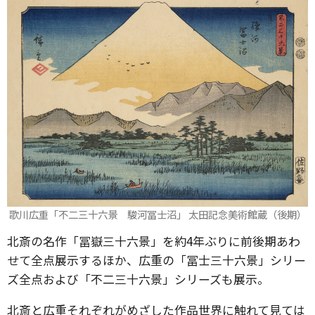
歌川広重「不二三十六景 駿河冨士沼」 太田記念美術館蔵（後期）
北斎の名作「冨嶽三十六景」を約4年ぶりに前後期あわ
せて全点展示するほか、広重の「冨士三十六景」シリー
ズ全点および「不二三十六景」シリーズも展示。
北斎と広重それぞれがめざした作品世界に触れて見ては