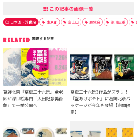
この記事の画像一覧
日本画・浮世絵
東京都
富士山
展覧会
歌川広重
関連する記事
RELATED
葛飾北斎『冨嶽三十六景』全46
冨嶽三十六景3作品がズラリ！
図が浮世絵専門「太田記念美術
『堅あげポテト』に葛飾北斎パ
館」で一挙公開へ
ッケージが今年も登場【期間限
定】