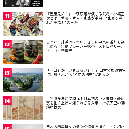
『豊臣兄弟！』で萩原護が演じる武将・小堀正
11
次とは？秀長・秀吉・家康が重用、“出家を重
ねた実務派”の生涯
しっかり抹茶の味わい、さらに果実の香りも楽
12
しめる「無糖フレーバー抹茶」ストロベリー、
マンゴー新発売
「一口」が「いもあらい」！？ 日本の難読地名
13
には知られざる“名前の法則”があった
世界遺産決定で脚光！日本初の巨大都城・藤原
14
京を創り上げた知られざる女帝・持統天皇の凄
絶な執念
日本の四季折々の植物や情景を描くことに相応