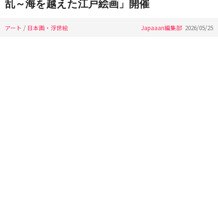
乱～海を越えた江戸絵画」開催
アート
/
日本画・浮世絵
Japaaan編集部
2026/05/25