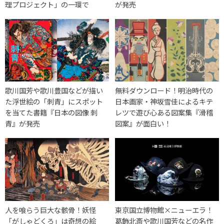
理プロジェクト」の一環で
が発売
歌川国芳や歌川豊国などが描い
無料ダウンロード！明治時代の
た浮世絵の「刺青」にスポット
日本画家・神坂雪佳によるキテ
を当てた書籍『日本の図像 刺
レツで遊び心ある図案集『滑稽
青』が発売
図案』が面白い！
人を喰らう巨大な骸骨！妖怪
東京国立博物館×ニューエラ！
「がしゃどくろ」は奇想の絵
葛飾北斎や歌川国芳などの名作