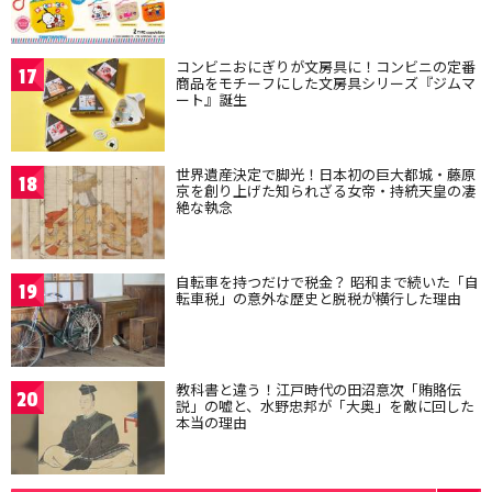
コンビニおにぎりが文房具に！コンビニの定番
17
商品をモチーフにした文房具シリーズ『ジムマ
ート』誕生
世界遺産決定で脚光！日本初の巨大都城・藤原
18
京を創り上げた知られざる女帝・持統天皇の凄
絶な執念
自転車を持つだけで税金？ 昭和まで続いた「自
19
転車税」の意外な歴史と脱税が横行した理由
教科書と違う！江戸時代の田沼意次「賄賂伝
20
説」の嘘と、水野忠邦が「大奥」を敵に回した
本当の理由