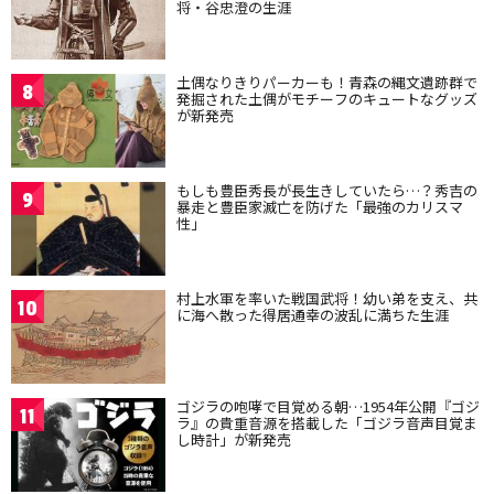
将・谷忠澄の生涯
土偶なりきりパーカーも！青森の縄文遺跡群で
8
発掘された土偶がモチーフのキュートなグッズ
が新発売
もしも豊臣秀長が長生きしていたら…？秀吉の
9
暴走と豊臣家滅亡を防げた「最強のカリスマ
性」
村上水軍を率いた戦国武将！幼い弟を支え、共
10
に海へ散った得居通幸の波乱に満ちた生涯
ゴジラの咆哮で目覚める朝…1954年公開『ゴジ
11
ラ』の貴重音源を搭載した「ゴジラ音声目覚ま
し時計」が新発売