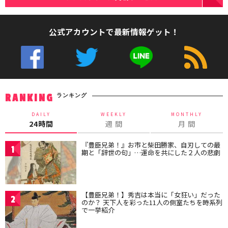
公式アカウントで最新情報ゲット！
ランキング
RANKING
DAILY
WEEKLY
MONTHLY
24時間
週 間
月 間
『豊臣兄弟！』お市と柴田勝家、自刃しての最
1
期と「辞世の句」…運命を共にした２人の悲劇
【豊臣兄弟！】秀吉は本当に「女狂い」だった
2
のか？ 天下人を彩った11人の側室たちを時系列
で一挙紹介