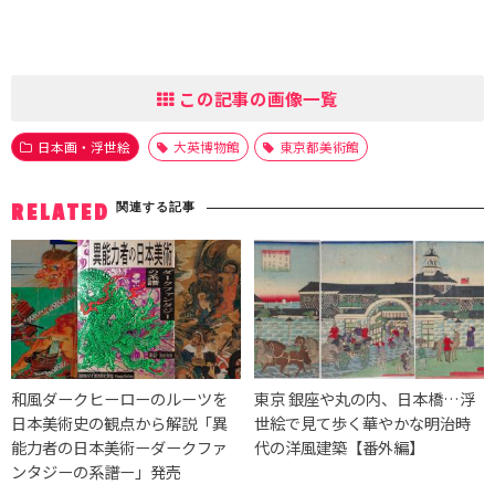
この記事の画像一覧
日本画・浮世絵
大英博物館
東京都美術館
関連する記事
RELATED
和風ダークヒーローのルーツを
東京 銀座や丸の内、日本橋…浮
日本美術史の観点から解説「異
世絵で見て歩く華やかな明治時
能力者の日本美術ーダークファ
代の洋風建築【番外編】
ンタジーの系譜ー」発売