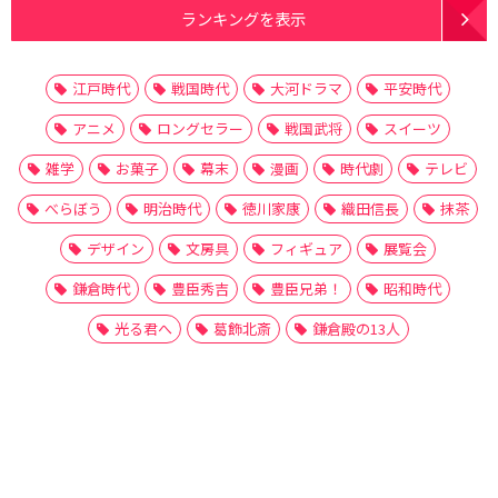
ランキングを表示
江戸時代
戦国時代
大河ドラマ
平安時代
アニメ
ロングセラー
戦国武将
スイーツ
雑学
お菓子
幕末
漫画
時代劇
テレビ
べらぼう
明治時代
徳川家康
織田信長
抹茶
デザイン
文房具
フィギュア
展覧会
鎌倉時代
豊臣秀吉
豊臣兄弟！
昭和時代
光る君へ
葛飾北斎
鎌倉殿の13人