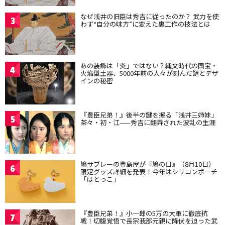
なぜ浅井の旧臣は秀吉に従ったのか？ 武力を使
3
わず“自分の味方”に変えた裏工作の技法とは
あの装飾は「炎」ではない？縄文時代の国宝・
4
火焔型土器、5000年前の人々が刻んだ謎とデザ
インの秘密
『豊臣兄弟！』後半の鍵を握る「浅井三姉妹」
5
茶々・初・江——秀吉に翻弄された波乱の生涯
鳩サブレーの豊島屋が『鳩の日』（8月10日）
6
限定グッズ詳細を発表！今年はシリコンポーチ
「はとっこ」
『豊臣兄弟！』小一郎の5万の大軍に徹底抗
7
戦！切腹覚悟で長宗我部元親に降伏を迫った武