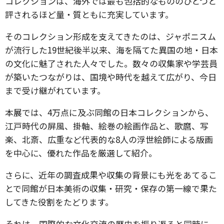
コレクションは、海外では最も包括的なもののひとつと
評されるほど量・質ともに充実しています。
そのコレクション形成を支えてきたのは、ジャポニスム
が流行した19世紀後半以来、海を隔てた異国の地・日本
の文化に魅了された人々でした。数々の収集家や学芸員
が築いたつながりは、国境や時代を越えて広がり、今日
まで受け継がれています。
本展では、4万点に及ぶ同館の日本コレクションから、
江戸時代の屏風、掛軸、絵巻の絵画作品と、歌麿、写
楽、北斎、広重など代表的な8人の浮世絵師による版画
を中心に、優れた作品を厳選して紹介。
さらに、近年の調査成果や収集の背景にも光をあてるこ
とで同館が日本美術の収集・研究・保存の第一線で果た
してきた役割をたどります。
それは、国際的な文化交流の歴史を振り返ると同時に、