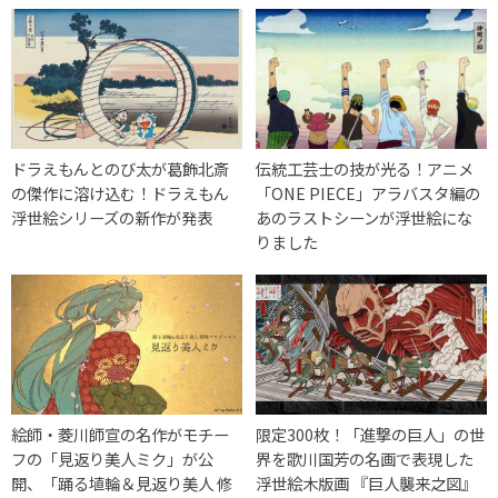
ドラえもんとのび太が葛飾北斎
伝統工芸士の技が光る！アニメ
の傑作に溶け込む！ドラえもん
「ONE PIECE」アラバスタ編の
浮世絵シリーズの新作が発表
あのラストシーンが浮世絵にな
りました
絵師・菱川師宣の名作がモチー
限定300枚！「進撃の巨人」の世
フの「見返り美人ミク」が公
界を歌川国芳の名画で表現した
開、「踊る埴輪＆見返り美人 修
浮世絵木版画 『巨人襲来之図』