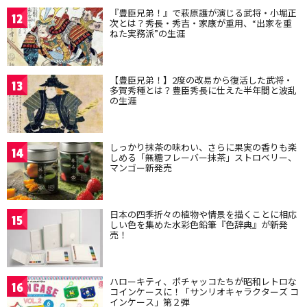
『豊臣兄弟！』で萩原護が演じる武将・小堀正
12
次とは？秀長・秀吉・家康が重用、“出家を重
ねた実務派”の生涯
【豊臣兄弟！】2度の改易から復活した武将・
13
多賀秀種とは？豊臣秀長に仕えた半年間と波乱
の生涯
しっかり抹茶の味わい、さらに果実の香りも楽
14
しめる「無糖フレーバー抹茶」ストロベリー、
マンゴー新発売
日本の四季折々の植物や情景を描くことに相応
15
しい色を集めた水彩色鉛筆『色辞典』が新発
売！
ハローキティ、ポチャッコたちが昭和レトロな
16
コインケースに！「サンリオキャラクターズ コ
インケース」第２弾