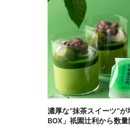
濃厚な“抹茶スイーツ”
BOX」祇園辻利から数