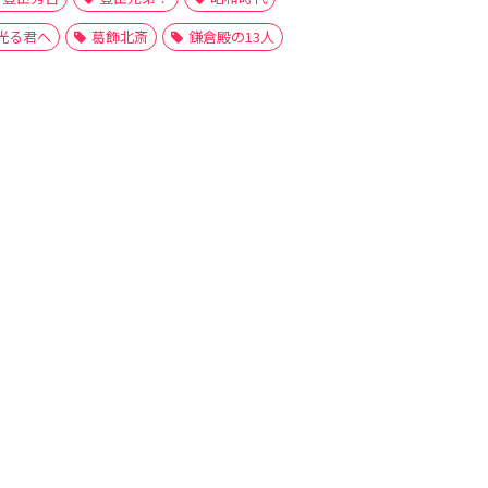
光る君へ
葛飾北斎
鎌倉殿の13人