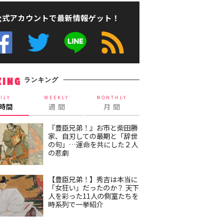
公式アカウントで最新情報ゲット！
ランキング
KING
ILY
WEEKLY
MONTHLY
4時間
週 間
月 間
『豊臣兄弟！』お市と柴田勝
家、自刃しての最期と「辞世
の句」…運命を共にした２人
の悲劇
【豊臣兄弟！】秀吉は本当に
「女狂い」だったのか？ 天下
人を彩った11人の側室たちを
時系列で一挙紹介