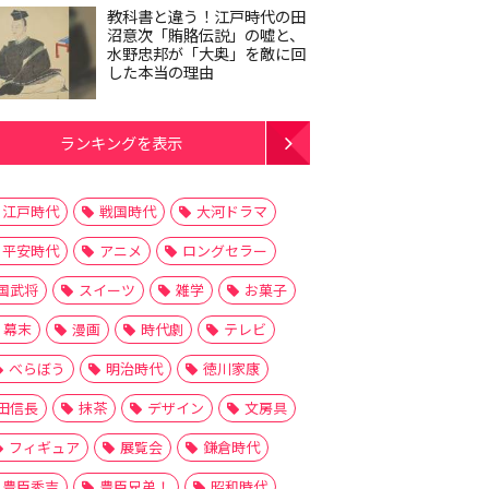
教科書と違う！江戸時代の田
沼意次「賄賂伝説」の嘘と、
水野忠邦が「大奥」を敵に回
した本当の理由
ランキングを表示
江戸時代
戦国時代
大河ドラマ
平安時代
アニメ
ロングセラー
国武将
スイーツ
雑学
お菓子
幕末
漫画
時代劇
テレビ
べらぼう
明治時代
徳川家康
田信長
抹茶
デザイン
文房具
フィギュア
展覧会
鎌倉時代
豊臣秀吉
豊臣兄弟！
昭和時代