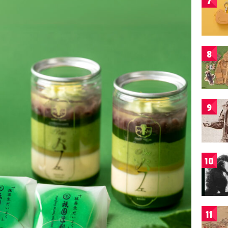
7
8
9
10
11