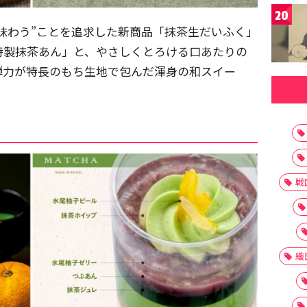
20
味わう”ことを追求した新商品「抹茶生だいふく」
特製抹茶あん」と、やさしくとろける口あたりの
弾力が特長のもち生地で包んだ渾身の和スイー
戦
織