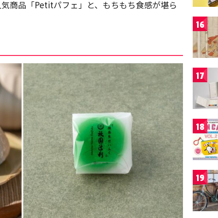
気商品「Petitパフェ」と、もちもち食感が堪ら
。
16
17
18
19