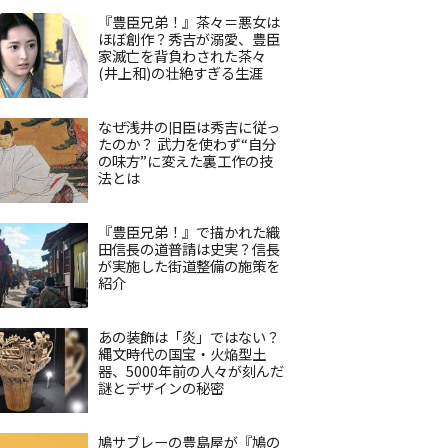
『豊臣兄弟！』茶々＝悪女は
ほぼ創作？秀吉が溺愛、豊臣
家滅亡を背負わされた茶々
(井上和)の壮絶すぎる生涯
なぜ浅井の旧臣は秀吉に従っ
たのか？ 武力を使わず“自分
の味方”に変えた裏工作の技
法とは
『豊臣兄弟！』で描かれた織
田信長の道普請は史実？信長
が実施した街道整備の施策を
紹介
あの装飾は「炎」ではない？
縄文時代の国宝・火焔型土
器、5000年前の人々が刻んだ
謎とデザインの秘密
鳩サブレーの豊島屋が『鳩の