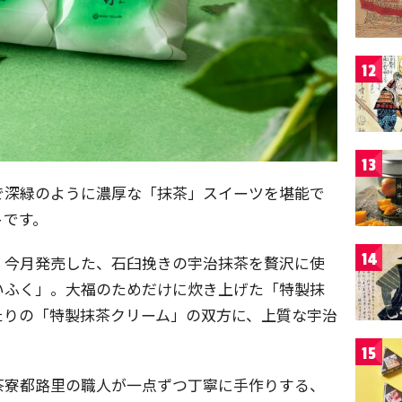
12
13
で深緑のように濃厚な「抹茶」スイーツを堪能で
トです。
14
、今月発売した、石臼挽きの宇治抹茶を贅沢に使
いふく」。大福のためだけに炊き上げた「特製抹
たりの「特製抹茶クリーム」の双方に、上質な宇治
15
茶寮都路里の職人が一点ずつ丁寧に手作りする、