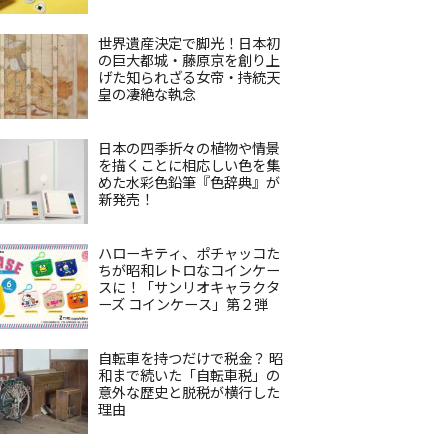
世界遺産決定で脚光！日本初
の巨大都城・藤原京を創り上
げた知られざる女帝・持統天
皇の凄絶な執念
日本の四季折々の植物や情景
を描くことに相応しい色を集
めた水彩色鉛筆『色辞典』が
新発売！
ハローキティ、ポチャッコた
ちが昭和レトロなコインケー
スに！「サンリオキャラクタ
ーズ コインケース」第２弾
自転車を持つだけで税金？ 昭
和まで続いた「自転車税」の
意外な歴史と脱税が横行した
理由