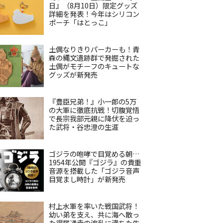
日』（8月10日）限定グッズ
詳細を発表！今年はシリコン
ポーチ「はとっこ」
土偶なりきりパーカーも！青
森の縄文遺跡群で発掘された
土偶がモチーフのキュートな
グッズが新発売
『豊臣兄弟！』小一郎の5万
の大軍に徹底抗戦！切腹覚悟
で長宗我部元親に降伏を迫っ
た武将・谷忠澄の生涯
ゴジラの咆哮で目覚める朝…
1954年公開『ゴジラ』の貴重
音源を搭載した「ゴジラ音声
目覚まし時計」が新発売
村上水軍を率いた戦国武将！
幼い弟を支え、共に海へ散っ
た得居通幸の波乱に満ちた生