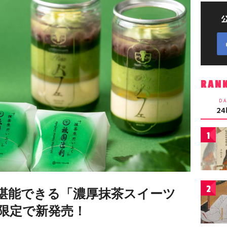
RAN
DA
2
1
2
が堪能できる「濃厚抹茶スイーツ
量限定で新発売！