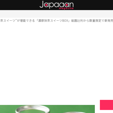
抹茶スイーツ”が堪能できる「濃厚抹茶スイーツBOX」祇園辻利から数量限定で新発