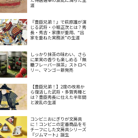
涯
『豊臣兄弟！』で萩原護が演
じる武将・小堀正次とは？秀
長・秀吉・家康が重用、“出
家を重ねた実務派”の生涯
しっかり抹茶の味わい、さら
に果実の香りも楽しめる「無
糖フレーバー抹茶」ストロベ
リー、マンゴー新発売
【豊臣兄弟！】2度の改易か
ら復活した武将・多賀秀種と
は？豊臣秀長に仕えた半年間
と波乱の生涯
コンビニおにぎりが文房具
に！コンビニの定番商品をモ
チーフにした文房具シリーズ
『ジムマート』誕生