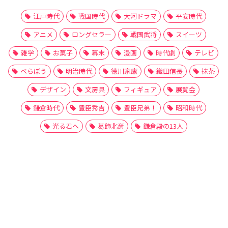
江戸時代
戦国時代
大河ドラマ
平安時代
アニメ
ロングセラー
戦国武将
スイーツ
雑学
お菓子
幕末
漫画
時代劇
テレビ
べらぼう
明治時代
徳川家康
織田信長
抹茶
デザイン
文房具
フィギュア
展覧会
鎌倉時代
豊臣秀吉
豊臣兄弟！
昭和時代
光る君へ
葛飾北斎
鎌倉殿の13人