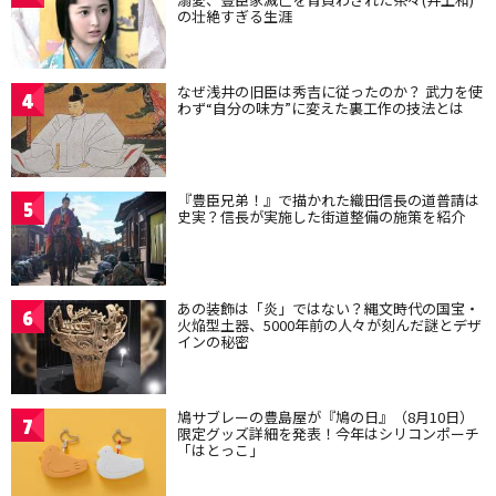
の壮絶すぎる生涯
なぜ浅井の旧臣は秀吉に従ったのか？ 武力を使
4
わず“自分の味方”に変えた裏工作の技法とは
『豊臣兄弟！』で描かれた織田信長の道普請は
5
史実？信長が実施した街道整備の施策を紹介
あの装飾は「炎」ではない？縄文時代の国宝・
6
火焔型土器、5000年前の人々が刻んだ謎とデザ
インの秘密
鳩サブレーの豊島屋が『鳩の日』（8月10日）
7
限定グッズ詳細を発表！今年はシリコンポーチ
「はとっこ」