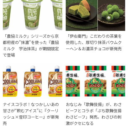
「農協ミルク」シリーズから京
「伊右衛門」こだわりの茶葉を
都府産の”抹濃”を使った『農協
使用した、厚切り抹茶バウムク
ミルク 宇治抹茶』が期間限定
ーヘン＆お濃茶チョコが新発売
で登場
ナイスコラボ！なつかしいあの
おなじみ「歌舞伎揚」が、わさ
甘さが“飲むアイス”に『クーリ
ビーフとコラボ「ぷち歌舞伎揚
ッシュ×雪印コーヒー』が新発
わさビーフ」発売。わさびの刺
売
激がクセになる