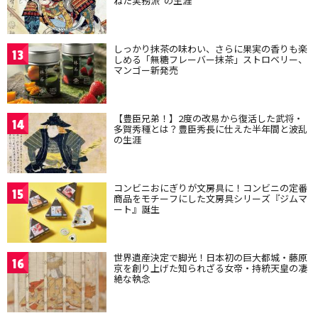
ねた実務派”の生涯
しっかり抹茶の味わい、さらに果実の香りも楽
13
しめる「無糖フレーバー抹茶」ストロベリー、
マンゴー新発売
【豊臣兄弟！】2度の改易から復活した武将・
14
多賀秀種とは？豊臣秀長に仕えた半年間と波乱
の生涯
コンビニおにぎりが文房具に！コンビニの定番
15
商品をモチーフにした文房具シリーズ『ジムマ
ート』誕生
世界遺産決定で脚光！日本初の巨大都城・藤原
16
京を創り上げた知られざる女帝・持統天皇の凄
絶な執念