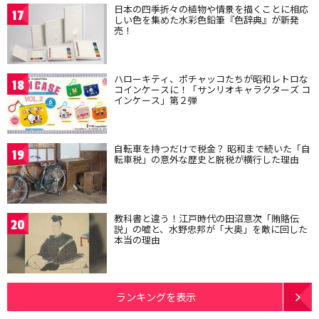
日本の四季折々の植物や情景を描くことに相応
17
しい色を集めた水彩色鉛筆『色辞典』が新発
売！
ハローキティ、ポチャッコたちが昭和レトロな
18
コインケースに！「サンリオキャラクターズ コ
インケース」第２弾
自転車を持つだけで税金？ 昭和まで続いた「自
19
転車税」の意外な歴史と脱税が横行した理由
教科書と違う！江戸時代の田沼意次「賄賂伝
20
説」の嘘と、水野忠邦が「大奥」を敵に回した
本当の理由
ランキングを表示