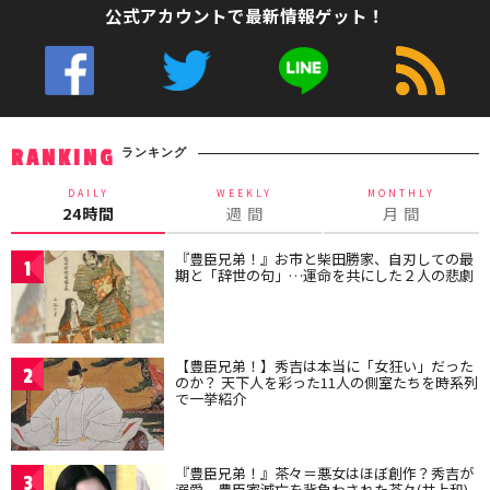
公式アカウントで最新情報ゲット！
ランキング
RANKING
DAILY
WEEKLY
MONTHLY
24時間
週 間
月 間
『豊臣兄弟！』お市と柴田勝家、自刃しての最
1
期と「辞世の句」…運命を共にした２人の悲劇
【豊臣兄弟！】秀吉は本当に「女狂い」だった
2
のか？ 天下人を彩った11人の側室たちを時系列
で一挙紹介
『豊臣兄弟！』茶々＝悪女はほぼ創作？秀吉が
3
溺愛、豊臣家滅亡を背負わされた茶々(井上和)