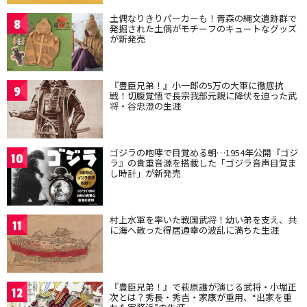
土偶なりきりパーカーも！青森の縄文遺跡群で
8
発掘された土偶がモチーフのキュートなグッズ
が新発売
『豊臣兄弟！』小一郎の5万の大軍に徹底抗
9
戦！切腹覚悟で長宗我部元親に降伏を迫った武
将・谷忠澄の生涯
ゴジラの咆哮で目覚める朝…1954年公開『ゴジ
10
ラ』の貴重音源を搭載した「ゴジラ音声目覚ま
し時計」が新発売
村上水軍を率いた戦国武将！幼い弟を支え、共
11
に海へ散った得居通幸の波乱に満ちた生涯
『豊臣兄弟！』で萩原護が演じる武将・小堀正
12
次とは？秀長・秀吉・家康が重用、“出家を重