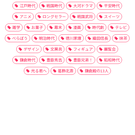
江戸時代
戦国時代
大河ドラマ
平安時代
アニメ
ロングセラー
戦国武将
スイーツ
雑学
お菓子
幕末
漫画
時代劇
テレビ
べらぼう
明治時代
徳川家康
織田信長
抹茶
デザイン
文房具
フィギュア
展覧会
鎌倉時代
豊臣秀吉
豊臣兄弟！
昭和時代
光る君へ
葛飾北斎
鎌倉殿の13人