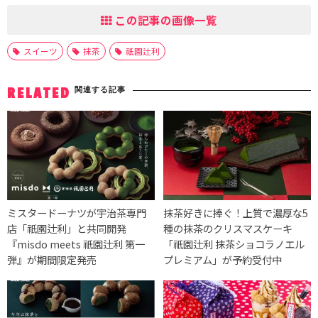
この記事の画像一覧
スイーツ
抹茶
祇園辻利
関連する記事
RELATED
ミスタードーナツが宇治茶専門
抹茶好きに捧ぐ！上質で濃厚な5
店「祇園辻利」と共同開発
種の抹茶のクリスマスケーキ
『misdo meets 祇園辻利 第一
「祇園辻利 抹茶ショコラノエル
弾』が期間限定発売
プレミアム」が予約受付中