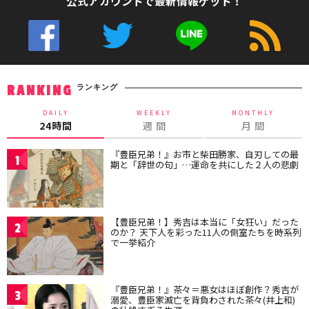
公式アカウントで最新情報ゲット！
ランキング
RANKING
DAILY
WEEKLY
MONTHLY
24時間
週 間
月 間
『豊臣兄弟！』お市と柴田勝家、自刃しての最
1
期と「辞世の句」…運命を共にした２人の悲劇
【豊臣兄弟！】秀吉は本当に「女狂い」だった
2
のか？ 天下人を彩った11人の側室たちを時系列
で一挙紹介
『豊臣兄弟！』茶々＝悪女はほぼ創作？秀吉が
3
溺愛、豊臣家滅亡を背負わされた茶々(井上和)