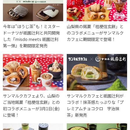
今年は”ほうじ茶”も！ミスター
山梨県の銘菓「桔梗信玄餅」と
ドーナツが祇園辻利と共同開発
のコラボメニューがサンマルク
した『misdo meets 祇園辻利
カフェに期間限定で登場！
第一弾』を期間限定発売
サンマルクカフェより、山梨の
サンマルクカフェと祇園辻利が
ご当地銘菓「桔梗信玄餅」との
コラボ！抹茶感たっぷりな「プ
初コラボメニューが3月1日(金)
レミアムチョコクロ 宇治抹
に登場！
茶」新発売