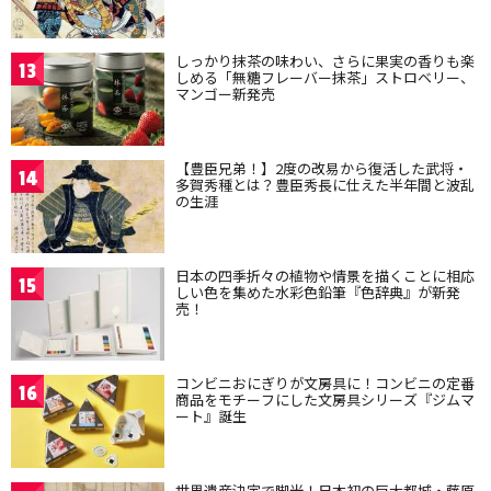
しっかり抹茶の味わい、さらに果実の香りも楽
13
しめる「無糖フレーバー抹茶」ストロベリー、
マンゴー新発売
【豊臣兄弟！】2度の改易から復活した武将・
14
多賀秀種とは？豊臣秀長に仕えた半年間と波乱
の生涯
日本の四季折々の植物や情景を描くことに相応
15
しい色を集めた水彩色鉛筆『色辞典』が新発
売！
コンビニおにぎりが文房具に！コンビニの定番
16
商品をモチーフにした文房具シリーズ『ジムマ
ート』誕生
世界遺産決定で脚光！日本初の巨大都城・藤原