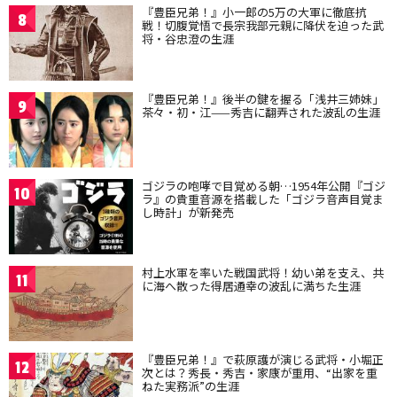
『豊臣兄弟！』小一郎の5万の大軍に徹底抗
8
戦！切腹覚悟で長宗我部元親に降伏を迫った武
将・谷忠澄の生涯
『豊臣兄弟！』後半の鍵を握る「浅井三姉妹」
9
茶々・初・江——秀吉に翻弄された波乱の生涯
ゴジラの咆哮で目覚める朝…1954年公開『ゴジ
10
ラ』の貴重音源を搭載した「ゴジラ音声目覚ま
し時計」が新発売
村上水軍を率いた戦国武将！幼い弟を支え、共
11
に海へ散った得居通幸の波乱に満ちた生涯
『豊臣兄弟！』で萩原護が演じる武将・小堀正
12
次とは？秀長・秀吉・家康が重用、“出家を重
ねた実務派”の生涯