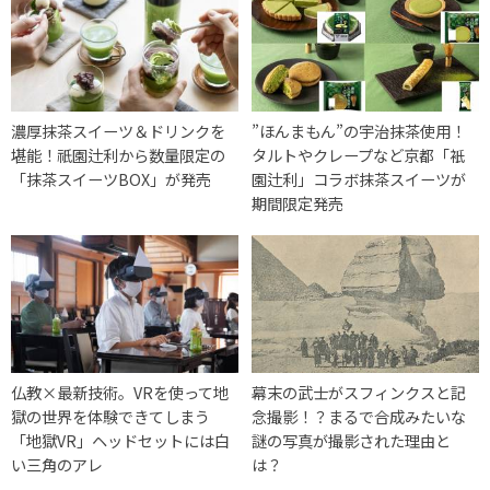
濃厚抹茶スイーツ＆ドリンクを
”ほんまもん”の宇治抹茶使用！
堪能！祇園辻利から数量限定の
タルトやクレープなど京都「衹
「抹茶スイーツBOX」が発売
園辻利」コラボ抹茶スイーツが
期間限定発売
仏教×最新技術。VRを使って地
幕末の武士がスフィンクスと記
獄の世界を体験できてしまう
念撮影！？まるで合成みたいな
「地獄VR」ヘッドセットには白
謎の写真が撮影された理由と
い三角のアレ
は？