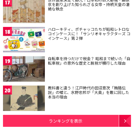
17
京を創り上げた知られざる女帝・持統天皇の凄
絶な執念
ハローキティ、ポチャッコたちが昭和レトロな
18
コインケースに！「サンリオキャラクターズ コ
インケース」第２弾
自転車を持つだけで税金？ 昭和まで続いた「自
19
転車税」の意外な歴史と脱税が横行した理由
教科書と違う！江戸時代の田沼意次「賄賂伝
20
説」の嘘と、水野忠邦が「大奥」を敵に回した
本当の理由
ランキングを表示