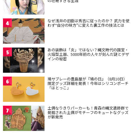
の壮絶すぎる生涯
なぜ浅井の旧臣は秀吉に従ったのか？ 武力を使
4
わず“自分の味方”に変えた裏工作の技法とは
あの装飾は「炎」ではない？縄文時代の国宝・
5
火焔型土器、5000年前の人々が刻んだ謎とデザ
インの秘密
鳩サブレーの豊島屋が『鳩の日』（8月10日）
6
限定グッズ詳細を発表！今年はシリコンポーチ
「はとっこ」
土偶なりきりパーカーも！青森の縄文遺跡群で
7
発掘された土偶がモチーフのキュートなグッズ
が新発売