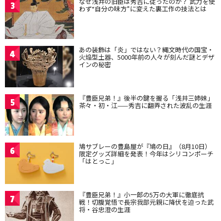
なぜ浅井の旧臣は秀吉に従ったのか？ 武力を使
3
わず“自分の味方”に変えた裏工作の技法とは
あの装飾は「炎」ではない？縄文時代の国宝・
4
火焔型土器、5000年前の人々が刻んだ謎とデザ
インの秘密
『豊臣兄弟！』後半の鍵を握る「浅井三姉妹」
5
茶々・初・江——秀吉に翻弄された波乱の生涯
鳩サブレーの豊島屋が『鳩の日』（8月10日）
6
限定グッズ詳細を発表！今年はシリコンポーチ
「はとっこ」
『豊臣兄弟！』小一郎の5万の大軍に徹底抗
7
戦！切腹覚悟で長宗我部元親に降伏を迫った武
将・谷忠澄の生涯