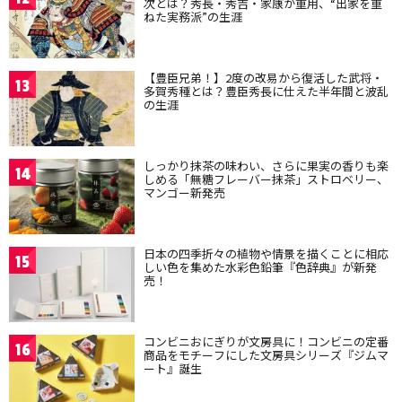
次とは？秀長・秀吉・家康が重用、“出家を重
ねた実務派”の生涯
【豊臣兄弟！】2度の改易から復活した武将・
13
多賀秀種とは？豊臣秀長に仕えた半年間と波乱
の生涯
しっかり抹茶の味わい、さらに果実の香りも楽
14
しめる「無糖フレーバー抹茶」ストロベリー、
マンゴー新発売
日本の四季折々の植物や情景を描くことに相応
15
しい色を集めた水彩色鉛筆『色辞典』が新発
売！
コンビニおにぎりが文房具に！コンビニの定番
16
商品をモチーフにした文房具シリーズ『ジムマ
ート』誕生