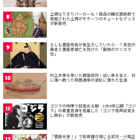
土偶なりきりパーカーも！青森の縄文遺跡群で
8
発掘された土偶がモチーフのキュートなグッズ
が新発売
もしも豊臣秀長が長生きしていたら…？秀吉の
9
暴走と豊臣家滅亡を防げた「最強のカリスマ
性」
村上水軍を率いた戦国武将！幼い弟を支え、共
10
に海へ散った得居通幸の波乱に満ちた生涯
ゴジラの咆哮で目覚める朝…1954年公開『ゴジ
11
ラ』の貴重音源を搭載した「ゴジラ音声目覚ま
し時計」が新発売
『豊臣兄弟！』で萩原護が演じる武将・小堀正
12