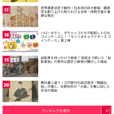
世界遺産決定で脚光！日本初の巨大都城・藤原
17
京を創り上げた知られざる女帝・持統天皇の凄
絶な執念
ハローキティ、ポチャッコたちが昭和レトロな
18
コインケースに！「サンリオキャラクターズ コ
インケース」第２弾
自転車を持つだけで税金？ 昭和まで続いた「自
19
転車税」の意外な歴史と脱税が横行した理由
教科書と違う！江戸時代の田沼意次「賄賂伝
20
説」の嘘と、水野忠邦が「大奥」を敵に回した
本当の理由
ランキングを表示