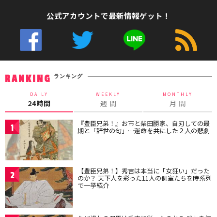
公式アカウントで最新情報ゲット！
ランキング
RANKING
DAILY
WEEKLY
MONTHLY
24時間
週 間
月 間
『豊臣兄弟！』お市と柴田勝家、自刃しての最
1
期と「辞世の句」…運命を共にした２人の悲劇
【豊臣兄弟！】秀吉は本当に「女狂い」だった
2
のか？ 天下人を彩った11人の側室たちを時系列
で一挙紹介