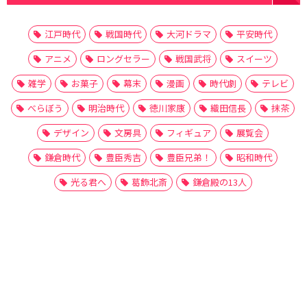
江戸時代
戦国時代
大河ドラマ
平安時代
アニメ
ロングセラー
戦国武将
スイーツ
雑学
お菓子
幕末
漫画
時代劇
テレビ
べらぼう
明治時代
徳川家康
織田信長
抹茶
デザイン
文房具
フィギュア
展覧会
鎌倉時代
豊臣秀吉
豊臣兄弟！
昭和時代
光る君へ
葛飾北斎
鎌倉殿の13人