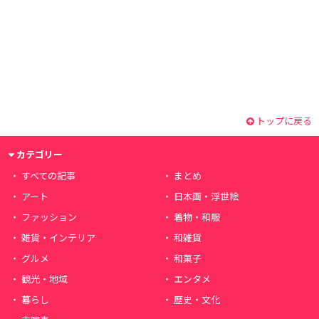
トップに戻る
カテゴリー
すべての記事
まとめ
アート
日本画・浮世絵
ファッション
着物・和服
雑貨・インテリア
和雑貨
グルメ
和菓子
観光・地域
エンタメ
暮らし
歴史・文化