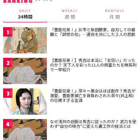
RANKING
DAILY
WEEKLY
MONTHLY
24時間
週 間
月 間
『豊臣兄弟！』お市と柴田勝家、自刃しての最
1
期と「辞世の句」…運命を共にした２人の悲劇
【豊臣兄弟！】秀吉は本当に「女狂い」だった
2
のか？ 天下人を彩った11人の側室たちを時系列
で一挙紹介
『豊臣兄弟！』茶々＝悪女はほぼ創作？秀吉が
3
溺愛、豊臣家滅亡を背負わされた茶々(井上和)
の壮絶すぎる生涯
なぜ浅井の旧臣は秀吉に従ったのか？ 武力を使
4
わず“自分の味方”に変えた裏工作の技法とは