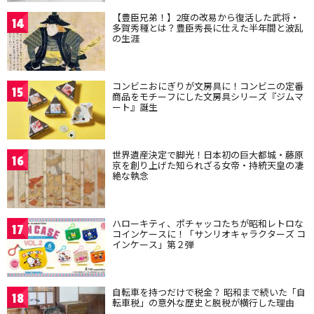
【豊臣兄弟！】2度の改易から復活した武将・
14
多賀秀種とは？豊臣秀長に仕えた半年間と波乱
の生涯
コンビニおにぎりが文房具に！コンビニの定番
15
商品をモチーフにした文房具シリーズ『ジムマ
ート』誕生
世界遺産決定で脚光！日本初の巨大都城・藤原
16
京を創り上げた知られざる女帝・持統天皇の凄
絶な執念
ハローキティ、ポチャッコたちが昭和レトロな
17
コインケースに！「サンリオキャラクターズ コ
インケース」第２弾
自転車を持つだけで税金？ 昭和まで続いた「自
18
転車税」の意外な歴史と脱税が横行した理由