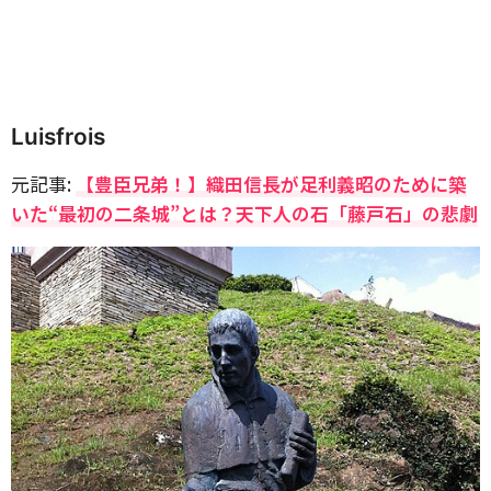
Luisfrois
元記事:
【豊臣兄弟！】織田信長が足利義昭のために築
いた“最初の二条城”とは？天下人の石「藤戸石」の悲劇