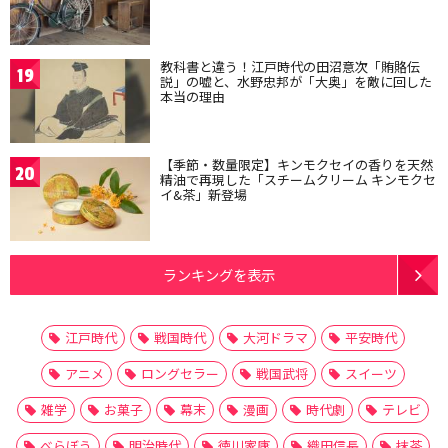
教科書と違う！江戸時代の田沼意次「賄賂伝
19
説」の嘘と、水野忠邦が「大奥」を敵に回した
本当の理由
【季節・数量限定】キンモクセイの香りを天然
20
精油で再現した「スチームクリーム キンモクセ
イ&茶」新登場
ランキングを表示
江戸時代
戦国時代
大河ドラマ
平安時代
アニメ
ロングセラー
戦国武将
スイーツ
雑学
お菓子
幕末
漫画
時代劇
テレビ
べらぼう
明治時代
徳川家康
織田信長
抹茶