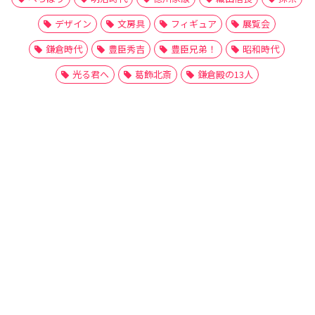
デザイン
文房具
フィギュア
展覧会
鎌倉時代
豊臣秀吉
豊臣兄弟！
昭和時代
光る君へ
葛飾北斎
鎌倉殿の13人