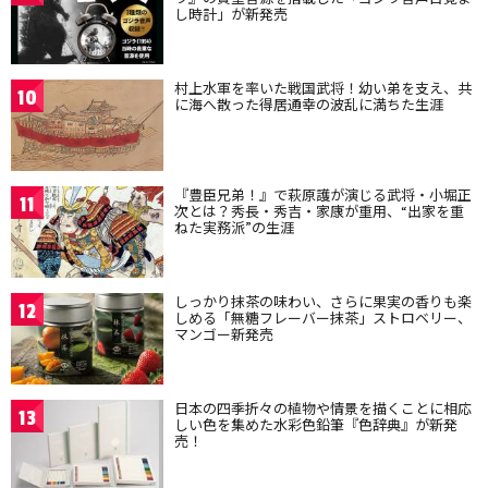
し時計」が新発売
村上水軍を率いた戦国武将！幼い弟を支え、共
10
に海へ散った得居通幸の波乱に満ちた生涯
『豊臣兄弟！』で萩原護が演じる武将・小堀正
11
次とは？秀長・秀吉・家康が重用、“出家を重
ねた実務派”の生涯
しっかり抹茶の味わい、さらに果実の香りも楽
12
しめる「無糖フレーバー抹茶」ストロベリー、
マンゴー新発売
日本の四季折々の植物や情景を描くことに相応
13
しい色を集めた水彩色鉛筆『色辞典』が新発
売！