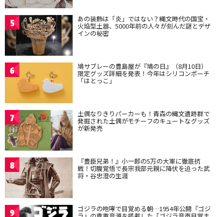
あの装飾は「炎」ではない？縄文時代の国宝・
5
火焔型土器、5000年前の人々が刻んだ謎とデザ
インの秘密
鳩サブレーの豊島屋が『鳩の日』（8月10日）
6
限定グッズ詳細を発表！今年はシリコンポーチ
「はとっこ」
土偶なりきりパーカーも！青森の縄文遺跡群で
7
発掘された土偶がモチーフのキュートなグッズ
が新発売
『豊臣兄弟！』小一郎の5万の大軍に徹底抗
8
戦！切腹覚悟で長宗我部元親に降伏を迫った武
将・谷忠澄の生涯
ゴジラの咆哮で目覚める朝…1954年公開『ゴジ
9
ラ』の貴重音源を搭載した「ゴジラ音声目覚ま