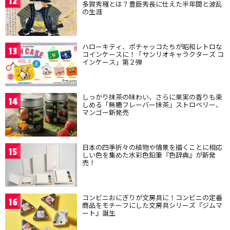
12
多賀秀種とは？豊臣秀長に仕えた半年間と波乱
の生涯
ハローキティ、ポチャッコたちが昭和レトロな
13
コインケースに！「サンリオキャラクターズ コ
インケース」第２弾
しっかり抹茶の味わい、さらに果実の香りも楽
14
しめる「無糖フレーバー抹茶」ストロベリー、
マンゴー新発売
日本の四季折々の植物や情景を描くことに相応
15
しい色を集めた水彩色鉛筆『色辞典』が新発
売！
コンビニおにぎりが文房具に！コンビニの定番
16
商品をモチーフにした文房具シリーズ『ジムマ
ート』誕生