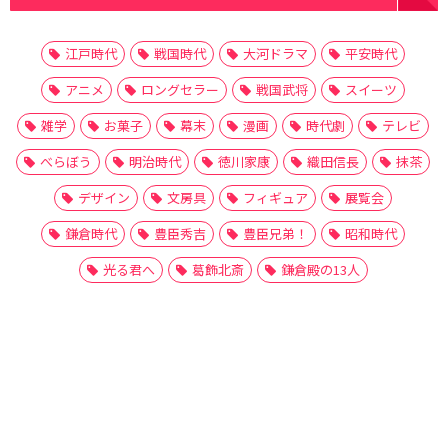
江戸時代
戦国時代
大河ドラマ
平安時代
アニメ
ロングセラー
戦国武将
スイーツ
雑学
お菓子
幕末
漫画
時代劇
テレビ
べらぼう
明治時代
徳川家康
織田信長
抹茶
デザイン
文房具
フィギュア
展覧会
鎌倉時代
豊臣秀吉
豊臣兄弟！
昭和時代
光る君へ
葛飾北斎
鎌倉殿の13人