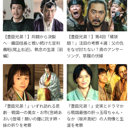
【豊臣兄弟！】共闘から決裂
【豊臣兄弟！】第4回「桶狭
へ…織田信長と戦い続けた足利
間！」注目の考察４選：父の仇
義昭(尾上右近)、執念の生涯［前
をなぜ討たない？直のアンサー
編］
ソング、草履の伏線
『豊臣兄弟！』いずれ訪れる悲
『豊臣兄弟！』史実とドラマか
劇…戦国一の美女・お市(宮﨑あ
ら戦国最強の肝っ玉母ちゃん・
おい)登場！願いの鐘に託す姉・
なか（坂井真紀）の人物像と生
妹の祈りを考察
涯を考察