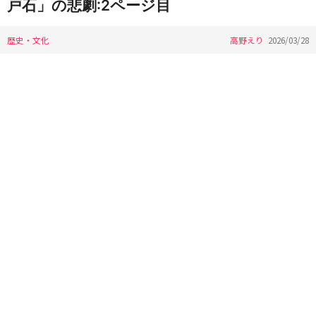
戸石」の悲劇:2ページ目
歴史・文化
高野えり
2026/03/28