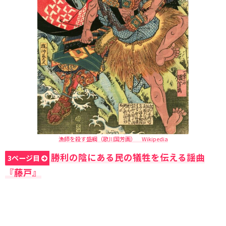
漁師を殺す盛綱（歌川国芳画） Wikipedia
勝利の陰にある民の犠牲を伝える謡曲
3ページ目
『藤戸』