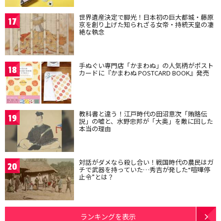
世界遺産決定で脚光！日本初の巨大都城・藤原
17
京を創り上げた知られざる女帝・持統天皇の凄
絶な執念
手ぬぐい専門店「かまわぬ」の人気柄がポスト
18
カードに『かまわぬ POSTCARD BOOK』発売
教科書と違う！江戸時代の田沼意次「賄賂伝
19
説」の嘘と、水野忠邦が「大奥」を敵に回した
本当の理由
対話がダメなら殺し合い！戦国時代の農民はガ
20
チで武器を持っていた…秀吉が発した“喧嘩停
止令”とは？
ランキングを表示