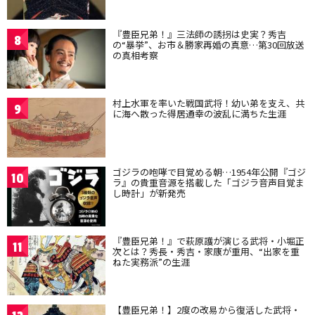
『豊臣兄弟！』三法師の誘拐は史実？秀吉
8
の“暴挙”、お市＆勝家再婚の真意…第30回放送
の真相考察
村上水軍を率いた戦国武将！幼い弟を支え、共
9
に海へ散った得居通幸の波乱に満ちた生涯
ゴジラの咆哮で目覚める朝…1954年公開『ゴジ
10
ラ』の貴重音源を搭載した「ゴジラ音声目覚ま
し時計」が新発売
『豊臣兄弟！』で萩原護が演じる武将・小堀正
11
次とは？秀長・秀吉・家康が重用、“出家を重
ねた実務派”の生涯
【豊臣兄弟！】2度の改易から復活した武将・