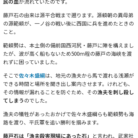
民の血
が流れていたのです。
藤戸石の由来は源平合戦まで遡ります。源頼朝の異母弟
の源範頼が、一ノ谷の戦い後に西国に兵を進めたときの
こと。
範頼勢は、本土側の備前国西河尻・藤戸に陣を構えまし
たが、波が高く船もないため500ｍ程の藤戸の海峡を渡
れずに困っていました。
そこで
佐々木盛綱
は、地元の漁夫から馬で渡れる浅瀬が
できる時間と場所を聞き出し案内させます。けれども、
その情報が漏れることを防ぐため、その
漁夫を刺し殺し
てしまう
のでした。
漁夫の犠牲があったおかげで佐々木盛綱らも範頼勢も海
路を渡り、平氏軍を追い勝利を掴みます。
藤戸石は「漁夫殺害現場にあった石」
と言われ、武家社