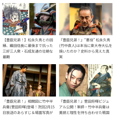
【豊臣兄弟！】松永久秀との因
『豊臣兄弟！』“悪役” 松永久秀
縁、織田信長に最後まで抗った
(竹中直人)は本当に東大寺大仏を
三好三人衆・石成友通の壮絶な
焼いたのか？史料から見えた真
最期
実
「豊臣兄弟！」相関図に竹中半
『豊臣兄弟！』菅田将暉ビジュ
兵衛(菅田将暉)登場！次回2月15
アル公開！軍師・竹中半兵衛は
日放送のあらすじ＆場面写真が
美貌と理性を持ち合わせた戦国