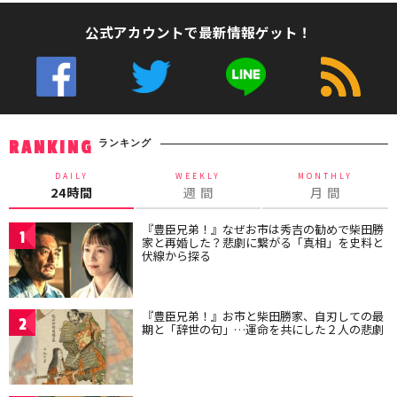
公式アカウントで最新情報ゲット！
ランキング
RANKING
DAILY
WEEKLY
MONTHLY
24時間
週 間
月 間
『豊臣兄弟！』なぜお市は秀吉の勧めで柴田勝
1
家と再婚した？悲劇に繋がる「真相」を史料と
伏線から探る
『豊臣兄弟！』お市と柴田勝家、自刃しての最
2
期と「辞世の句」…運命を共にした２人の悲劇