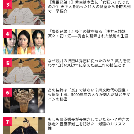
【豊臣兄弟！】秀吉は本当に「女狂い」だった
3
のか？ 天下人を彩った11人の側室たちを時系列
で一挙紹介
『豊臣兄弟！』後半の鍵を握る「浅井三姉妹」
4
茶々・初・江——秀吉に翻弄された波乱の生涯
なぜ浅井の旧臣は秀吉に従ったのか？ 武力を使
5
わず“自分の味方”に変えた裏工作の技法とは
あの装飾は「炎」ではない？縄文時代の国宝・
6
火焔型土器、5000年前の人々が刻んだ謎とデザ
インの秘密
もしも豊臣秀長が長生きしていたら…？秀吉の
7
暴走と豊臣家滅亡を防げた「最強のカリスマ
性」