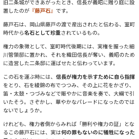
旧二条城ができあがったとき、信長が義昭に贈り庭に設
置したのが
『藤戸石』
です。
藤戸石は、岡山県藤戸の渡で産出されたと伝わる、室町
時代から
名石として珍重
されているもの。
権力の象徴として、室町時代後期には、実権を握った細
川管領邸に置かれ、それを織田信長が奪い、義昭のため
に造営した二条邸に運ばせたと伝わっています。
この石を運ぶ時には、
信長が権力を示すために自ら指揮
をとり、石を綾錦の布でつつみ、その上に花をかざり、
笛・太鼓・つづみなどで賑やかに音楽を奏で、大綱で引
いたそう。さぞかし、華やかなパレードになったのでは
ないでしょうか。
けれども、権力者側からみれば「勝利や権力の証」とな
るこの藤戸石には、実は
何の罪もないのに犠牲になった