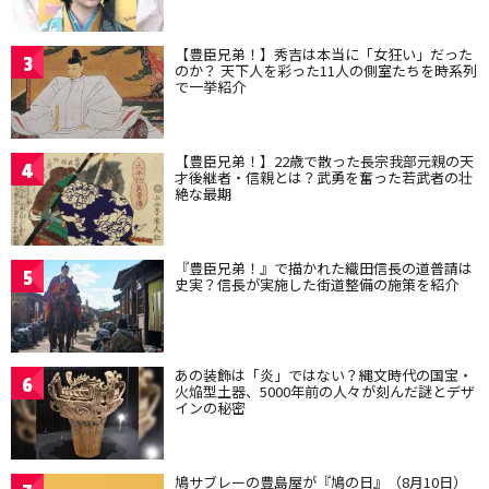
【豊臣兄弟！】秀吉は本当に「女狂い」だった
3
のか？ 天下人を彩った11人の側室たちを時系列
で一挙紹介
【豊臣兄弟！】22歳で散った長宗我部元親の天
4
才後継者・信親とは？武勇を奮った若武者の壮
絶な最期
『豊臣兄弟！』で描かれた織田信長の道普請は
5
史実？信長が実施した街道整備の施策を紹介
あの装飾は「炎」ではない？縄文時代の国宝・
6
火焔型土器、5000年前の人々が刻んだ謎とデザ
インの秘密
鳩サブレーの豊島屋が『鳩の日』（8月10日）