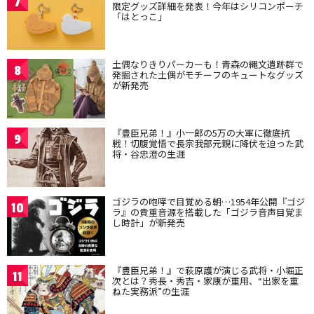
7
限定グッズ詳細を発表！今年はシリコンポーチ
「はとっこ」
土偶なりきりパーカーも！青森の縄文遺跡群で
8
発掘された土偶がモチーフのキュートなグッズ
が新発売
『豊臣兄弟！』小一郎の5万の大軍に徹底抗
9
戦！切腹覚悟で長宗我部元親に降伏を迫った武
将・谷忠澄の生涯
ゴジラの咆哮で目覚める朝…1954年公開『ゴジ
10
ラ』の貴重音源を搭載した「ゴジラ音声目覚ま
し時計」が新発売
『豊臣兄弟！』で萩原護が演じる武将・小堀正
11
次とは？秀長・秀吉・家康が重用、“出家を重
ねた実務派”の生涯