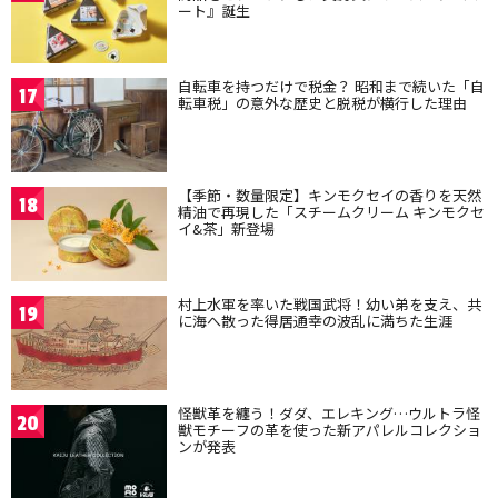
ート』誕生
自転車を持つだけで税金？ 昭和まで続いた「自
17
転車税」の意外な歴史と脱税が横行した理由
【季節・数量限定】キンモクセイの香りを天然
18
精油で再現した「スチームクリーム キンモクセ
イ&茶」新登場
村上水軍を率いた戦国武将！幼い弟を支え、共
19
に海へ散った得居通幸の波乱に満ちた生涯
怪獣革を纏う！ダダ、エレキング…ウルトラ怪
20
獣モチーフの革を使った新アパレルコレクショ
ンが発表