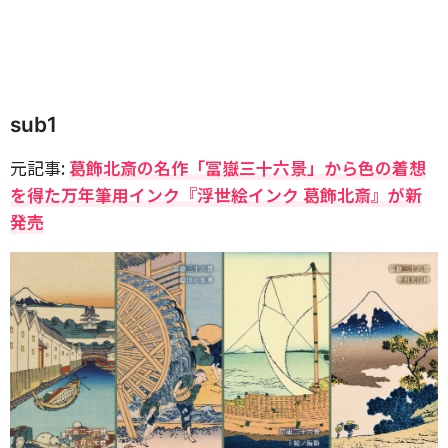
sub1
元記事:
葛飾北斎の名作「冨嶽三十六景」から色の着想
を得た万年筆用インク『浮世絵インク 葛飾北斎』が新
発売