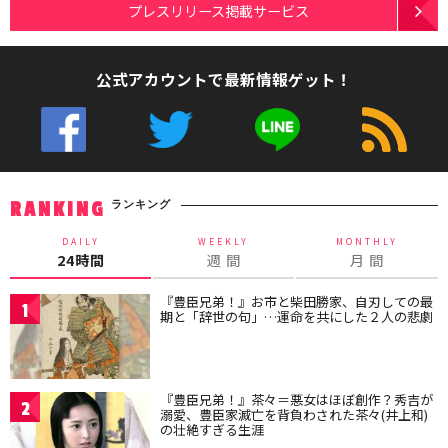
プレスリリース掲載サービス
公式アカウントで最新情報ゲット！
ランキング
RANKING
DAILY
WEEKLY
MONTHLY
24時間
週 間
月 間
『豊臣兄弟！』お市と柴田勝家、自刃しての最
1
期と「辞世の句」…運命を共にした２人の悲劇
『豊臣兄弟！』茶々＝悪女はほぼ創作？秀吉が
2
溺愛、豊臣家滅亡を背負わされた茶々(井上和)
の壮絶すぎる生涯