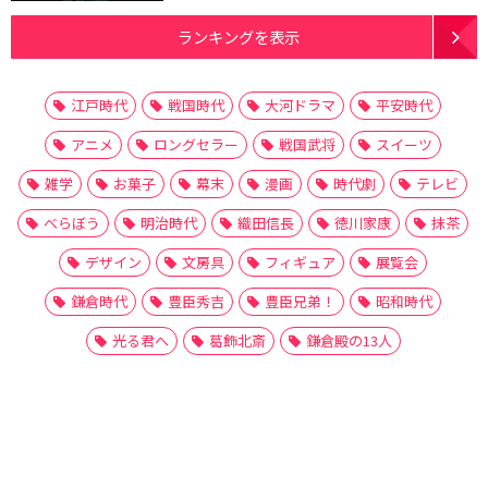
ランキングを表示
江戸時代
戦国時代
大河ドラマ
平安時代
アニメ
ロングセラー
戦国武将
スイーツ
雑学
お菓子
幕末
漫画
時代劇
テレビ
べらぼう
明治時代
織田信長
徳川家康
抹茶
デザイン
文房具
フィギュア
展覧会
鎌倉時代
豊臣秀吉
豊臣兄弟！
昭和時代
光る君へ
葛飾北斎
鎌倉殿の13人