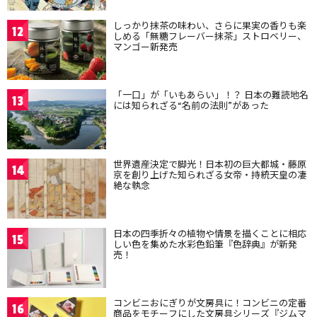
しっかり抹茶の味わい、さらに果実の香りも楽
12
しめる「無糖フレーバー抹茶」ストロベリー、
マンゴー新発売
「一口」が「いもあらい」！？ 日本の難読地名
13
には知られざる“名前の法則”があった
世界遺産決定で脚光！日本初の巨大都城・藤原
14
京を創り上げた知られざる女帝・持統天皇の凄
絶な執念
日本の四季折々の植物や情景を描くことに相応
15
しい色を集めた水彩色鉛筆『色辞典』が新発
売！
コンビニおにぎりが文房具に！コンビニの定番
16
商品をモチーフにした文房具シリーズ『ジムマ