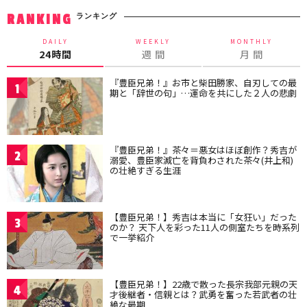
ランキング
RANKING
DAILY
WEEKLY
MONTHLY
24時間
週 間
月 間
『豊臣兄弟！』お市と柴田勝家、自刃しての最
1
期と「辞世の句」…運命を共にした２人の悲劇
『豊臣兄弟！』茶々＝悪女はほぼ創作？秀吉が
2
溺愛、豊臣家滅亡を背負わされた茶々(井上和)
の壮絶すぎる生涯
【豊臣兄弟！】秀吉は本当に「女狂い」だった
3
のか？ 天下人を彩った11人の側室たちを時系列
で一挙紹介
【豊臣兄弟！】22歳で散った長宗我部元親の天
4
才後継者・信親とは？武勇を奮った若武者の壮
絶な最期