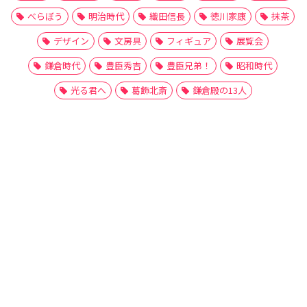
べらぼう
明治時代
織田信長
徳川家康
抹茶
デザイン
文房具
フィギュア
展覧会
鎌倉時代
豊臣秀吉
豊臣兄弟！
昭和時代
光る君へ
葛飾北斎
鎌倉殿の13人