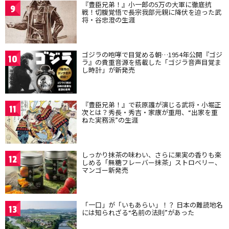
『豊臣兄弟！』小一郎の5万の大軍に徹底抗
9
戦！切腹覚悟で長宗我部元親に降伏を迫った武
将・谷忠澄の生涯
ゴジラの咆哮で目覚める朝…1954年公開『ゴジ
10
ラ』の貴重音源を搭載した「ゴジラ音声目覚ま
し時計」が新発売
『豊臣兄弟！』で萩原護が演じる武将・小堀正
11
次とは？秀長・秀吉・家康が重用、“出家を重
ねた実務派”の生涯
しっかり抹茶の味わい、さらに果実の香りも楽
12
しめる「無糖フレーバー抹茶」ストロベリー、
マンゴー新発売
「一口」が「いもあらい」！？ 日本の難読地名
13
には知られざる“名前の法則”があった