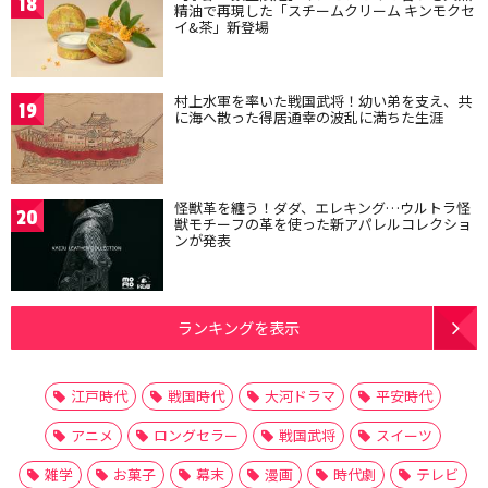
18
精油で再現した「スチームクリーム キンモクセ
イ&茶」新登場
村上水軍を率いた戦国武将！幼い弟を支え、共
19
に海へ散った得居通幸の波乱に満ちた生涯
怪獣革を纏う！ダダ、エレキング…ウルトラ怪
20
獣モチーフの革を使った新アパレルコレクショ
ンが発表
ランキングを表示
江戸時代
戦国時代
大河ドラマ
平安時代
アニメ
ロングセラー
戦国武将
スイーツ
雑学
お菓子
幕末
漫画
時代劇
テレビ