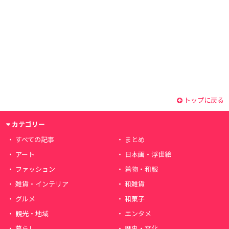
トップに戻る
カテゴリー
すべての記事
まとめ
アート
日本画・浮世絵
ファッション
着物・和服
雑貨・インテリア
和雑貨
グルメ
和菓子
観光・地域
エンタメ
暮らし
歴史・文化