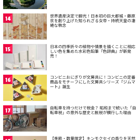
世界遺産決定で脚光！日本初の巨大都城・藤原
14
京を創り上げた知られざる女帝・持統天皇の凄
絶な執念
日本の四季折々の植物や情景を描くことに相応
15
しい色を集めた水彩色鉛筆『色辞典』が新発
売！
コンビニおにぎりが文房具に！コンビニの定番
16
商品をモチーフにした文房具シリーズ『ジムマ
ート』誕生
自転車を持つだけで税金？ 昭和まで続いた「自
17
転車税」の意外な歴史と脱税が横行した理由
【季節・数量限定】キンモクセイの香りを天然