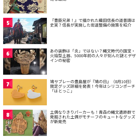
『豊臣兄弟！』で描かれた織田信長の道普請は
5
史実？信長が実施した街道整備の施策を紹介
あの装飾は「炎」ではない？縄文時代の国宝・
6
火焔型土器、5000年前の人々が刻んだ謎とデザ
インの秘密
鳩サブレーの豊島屋が『鳩の日』（8月10日）
7
限定グッズ詳細を発表！今年はシリコンポーチ
「はとっこ」
土偶なりきりパーカーも！青森の縄文遺跡群で
8
発掘された土偶がモチーフのキュートなグッズ
が新発売