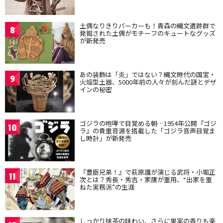
土偶なりきりパーカーも！青森の縄文遺跡群で
8
発掘された土偶がモチーフのキュートなグッズ
が新発売
あの装飾は「炎」ではない？縄文時代の国宝・
9
火焔型土器、5000年前の人々が刻んだ謎とデザ
インの秘密
ゴジラの咆哮で目覚める朝…1954年公開『ゴジ
10
ラ』の貴重音源を搭載した「ゴジラ音声目覚ま
し時計」が新発売
『豊臣兄弟！』で萩原護が演じる武将・小堀正
11
次とは？秀長・秀吉・家康が重用、“出家を重
ねた実務派”の生涯
しっかり抹茶の味わい、さらに果実の香りも楽