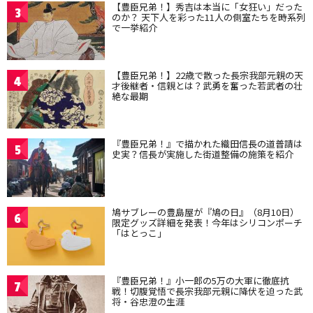
【豊臣兄弟！】秀吉は本当に「女狂い」だった
3
のか？ 天下人を彩った11人の側室たちを時系列
で一挙紹介
【豊臣兄弟！】22歳で散った長宗我部元親の天
4
才後継者・信親とは？武勇を奮った若武者の壮
絶な最期
『豊臣兄弟！』で描かれた織田信長の道普請は
5
史実？信長が実施した街道整備の施策を紹介
鳩サブレーの豊島屋が『鳩の日』（8月10日）
6
限定グッズ詳細を発表！今年はシリコンポーチ
「はとっこ」
『豊臣兄弟！』小一郎の5万の大軍に徹底抗
7
戦！切腹覚悟で長宗我部元親に降伏を迫った武
将・谷忠澄の生涯