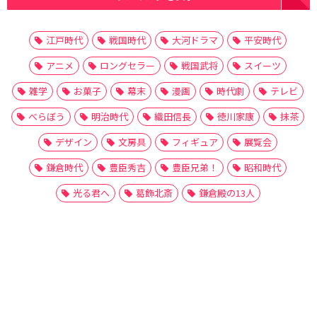
江戸時代
戦国時代
大河ドラマ
平安時代
アニメ
ロングセラー
戦国武将
スイーツ
雑学
お菓子
幕末
漫画
時代劇
テレビ
べらぼう
明治時代
織田信長
徳川家康
抹茶
デザイン
文房具
フィギュア
展覧会
鎌倉時代
豊臣秀吉
豊臣兄弟！
昭和時代
光る君へ
葛飾北斎
鎌倉殿の13人