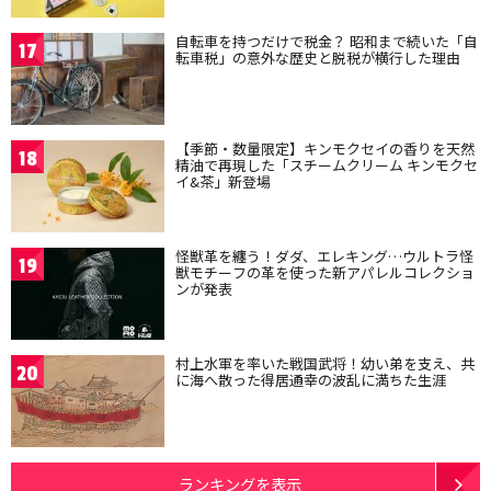
自転車を持つだけで税金？ 昭和まで続いた「自
17
転車税」の意外な歴史と脱税が横行した理由
【季節・数量限定】キンモクセイの香りを天然
18
精油で再現した「スチームクリーム キンモクセ
イ&茶」新登場
怪獣革を纏う！ダダ、エレキング…ウルトラ怪
19
獣モチーフの革を使った新アパレルコレクショ
ンが発表
村上水軍を率いた戦国武将！幼い弟を支え、共
20
に海へ散った得居通幸の波乱に満ちた生涯
ランキングを表示