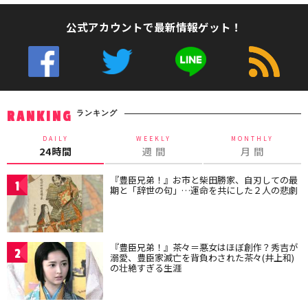
公式アカウントで最新情報ゲット！
ランキング
RANKING
DAILY
WEEKLY
MONTHLY
24時間
週 間
月 間
『豊臣兄弟！』お市と柴田勝家、自刃しての最
1
期と「辞世の句」…運命を共にした２人の悲劇
『豊臣兄弟！』茶々＝悪女はほぼ創作？秀吉が
2
溺愛、豊臣家滅亡を背負わされた茶々(井上和)
の壮絶すぎる生涯