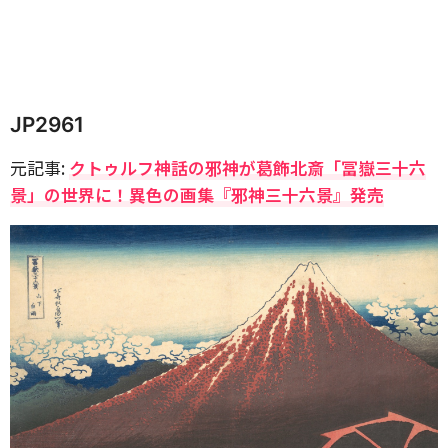
JP2961
元記事:
クトゥルフ神話の邪神が葛飾北斎「冨嶽三十六
景」の世界に！異色の画集『邪神三十六景』発売