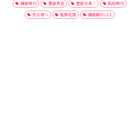
鎌倉時代
豊臣秀吉
豊臣兄弟！
昭和時代
光る君へ
葛飾北斎
鎌倉殿の13人