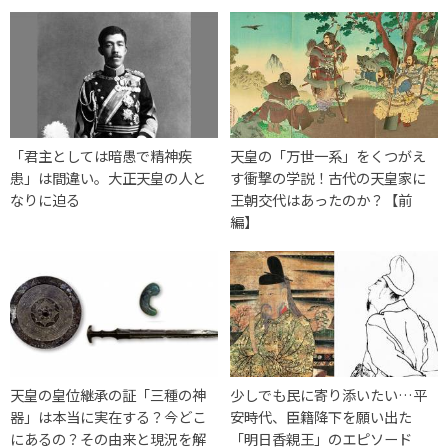
「君主としては暗愚で精神疾
天皇の「万世一系」をくつがえ
患」は間違い。大正天皇の人と
す衝撃の学説！古代の天皇家に
なりに迫る
王朝交代はあったのか？【前
編】
天皇の皇位継承の証「三種の神
少しでも民に寄り添いたい…平
器」は本当に実在する？今どこ
安時代、臣籍降下を願い出た
にあるの？その由来と現況を解
「明日香親王」のエピソード