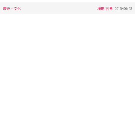
歴史・文化
増田 吉孝
2015/06/28