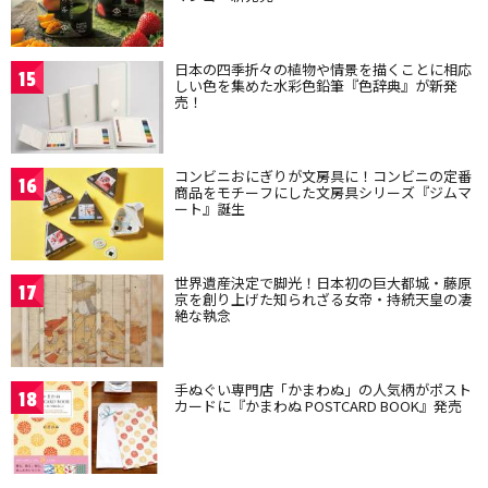
日本の四季折々の植物や情景を描くことに相応
15
しい色を集めた水彩色鉛筆『色辞典』が新発
売！
コンビニおにぎりが文房具に！コンビニの定番
16
商品をモチーフにした文房具シリーズ『ジムマ
ート』誕生
世界遺産決定で脚光！日本初の巨大都城・藤原
17
京を創り上げた知られざる女帝・持統天皇の凄
絶な執念
手ぬぐい専門店「かまわぬ」の人気柄がポスト
18
カードに『かまわぬ POSTCARD BOOK』発売