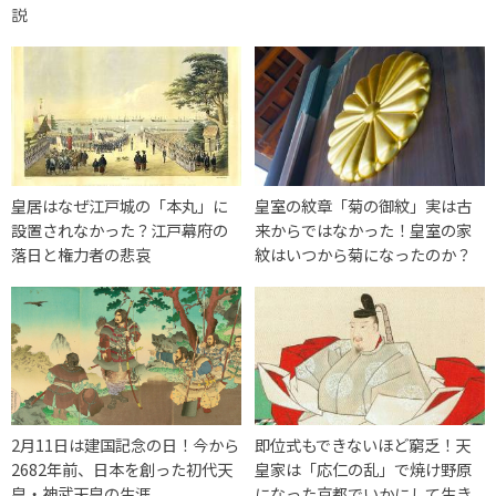
説
皇居はなぜ江戸城の「本丸」に
皇室の紋章「菊の御紋」実は古
設置されなかった？江戸幕府の
来からではなかった！皇室の家
落日と権力者の悲哀
紋はいつから菊になったのか？
2月11日は建国記念の日！今から
即位式もできないほど窮乏！天
2682年前、日本を創った初代天
皇家は「応仁の乱」で焼け野原
皇・神武天皇の生涯
になった京都でいかにして生き