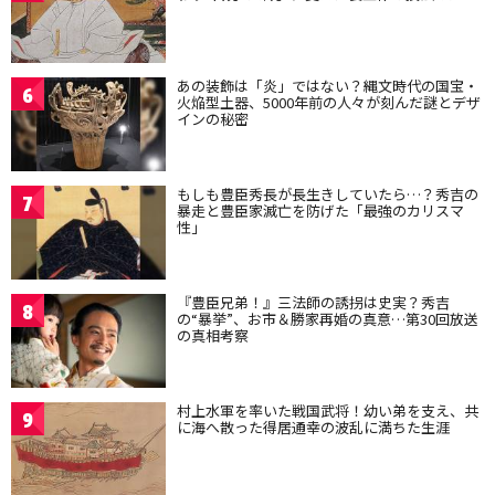
あの装飾は「炎」ではない？縄文時代の国宝・
6
火焔型土器、5000年前の人々が刻んだ謎とデザ
インの秘密
もしも豊臣秀長が長生きしていたら…？秀吉の
7
暴走と豊臣家滅亡を防げた「最強のカリスマ
性」
『豊臣兄弟！』三法師の誘拐は史実？秀吉
8
の“暴挙”、お市＆勝家再婚の真意…第30回放送
の真相考察
村上水軍を率いた戦国武将！幼い弟を支え、共
9
に海へ散った得居通幸の波乱に満ちた生涯