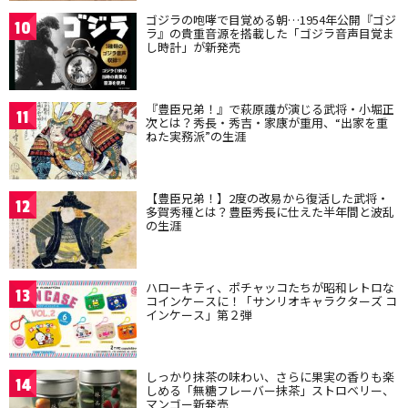
ゴジラの咆哮で目覚める朝…1954年公開『ゴジ
10
ラ』の貴重音源を搭載した「ゴジラ音声目覚ま
し時計」が新発売
『豊臣兄弟！』で萩原護が演じる武将・小堀正
11
次とは？秀長・秀吉・家康が重用、“出家を重
ねた実務派”の生涯
【豊臣兄弟！】2度の改易から復活した武将・
12
多賀秀種とは？豊臣秀長に仕えた半年間と波乱
の生涯
ハローキティ、ポチャッコたちが昭和レトロな
13
コインケースに！「サンリオキャラクターズ コ
インケース」第２弾
しっかり抹茶の味わい、さらに果実の香りも楽
14
しめる「無糖フレーバー抹茶」ストロベリー、
マンゴー新発売