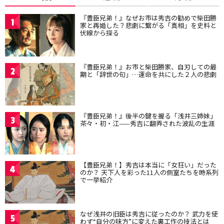
『豊臣兄弟！』なぜお市は秀吉の勧めで柴田勝
1
家と再婚した？悲劇に繋がる「真相」を史料と
伏線から探る
『豊臣兄弟！』お市と柴田勝家、自刃しての最
2
期と「辞世の句」…運命を共にした２人の悲劇
『豊臣兄弟！』後半の鍵を握る「浅井三姉妹」
3
茶々・初・江——秀吉に翻弄された波乱の生涯
【豊臣兄弟！】秀吉は本当に「女狂い」だった
4
のか？ 天下人を彩った11人の側室たちを時系列
で一挙紹介
なぜ浅井の旧臣は秀吉に従ったのか？ 武力を使
5
わず“自分の味方”に変えた裏工作の技法とは