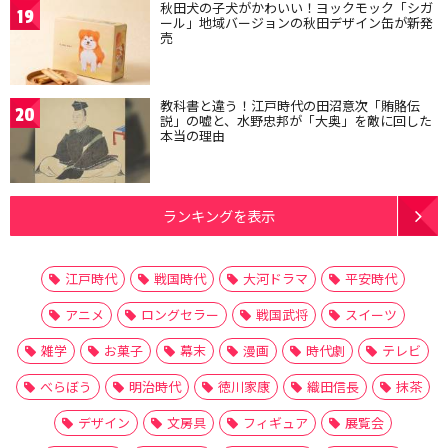
秋田犬の子犬がかわいい！ヨックモック「シガ
19
ール」地域バージョンの秋田デザイン缶が新発
売
教科書と違う！江戸時代の田沼意次「賄賂伝
20
説」の嘘と、水野忠邦が「大奥」を敵に回した
本当の理由
ランキングを表示
江戸時代
戦国時代
大河ドラマ
平安時代
アニメ
ロングセラー
戦国武将
スイーツ
雑学
お菓子
幕末
漫画
時代劇
テレビ
べらぼう
明治時代
徳川家康
織田信長
抹茶
デザイン
文房具
フィギュア
展覧会