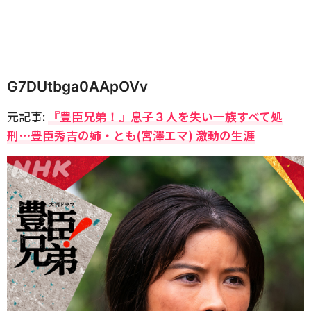
G7DUtbga0AApOVv
元記事:
『豊臣兄弟！』息子３人を失い一族すべて処
刑…豊臣秀吉の姉・とも(宮澤エマ) 激動の生涯