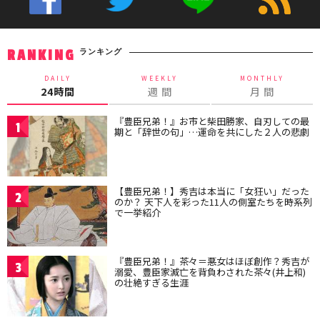
ランキング
RANKING
DAILY
WEEKLY
MONTHLY
24時間
週 間
月 間
『豊臣兄弟！』お市と柴田勝家、自刃しての最
1
期と「辞世の句」…運命を共にした２人の悲劇
【豊臣兄弟！】秀吉は本当に「女狂い」だった
2
のか？ 天下人を彩った11人の側室たちを時系列
で一挙紹介
『豊臣兄弟！』茶々＝悪女はほぼ創作？秀吉が
3
溺愛、豊臣家滅亡を背負わされた茶々(井上和)
の壮絶すぎる生涯