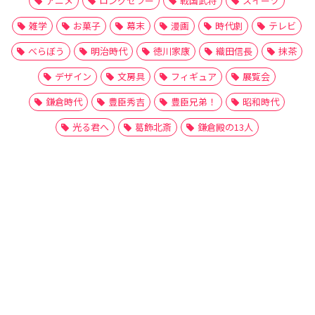
アニメ
ロングセラー
戦国武将
スイーツ
雑学
お菓子
幕末
漫画
時代劇
テレビ
べらぼう
明治時代
徳川家康
織田信長
抹茶
デザイン
文房具
フィギュア
展覧会
鎌倉時代
豊臣秀吉
豊臣兄弟！
昭和時代
光る君へ
葛飾北斎
鎌倉殿の13人