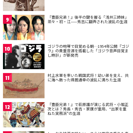
『豊臣兄弟！』後半の鍵を握る「浅井三姉妹」
9
茶々・初・江——秀吉に翻弄された波乱の生涯
ゴジラの咆哮で目覚める朝…1954年公開『ゴジ
10
ラ』の貴重音源を搭載した「ゴジラ音声目覚ま
し時計」が新発売
村上水軍を率いた戦国武将！幼い弟を支え、共
11
に海へ散った得居通幸の波乱に満ちた生涯
『豊臣兄弟！』で萩原護が演じる武将・小堀正
12
次とは？秀長・秀吉・家康が重用、“出家を重
ねた実務派”の生涯