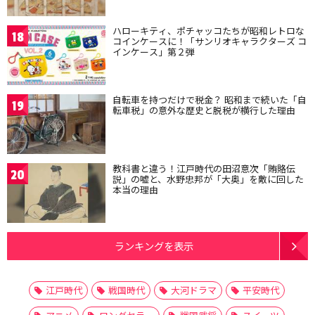
ハローキティ、ポチャッコたちが昭和レトロな
18
コインケースに！「サンリオキャラクターズ コ
インケース」第２弾
自転車を持つだけで税金？ 昭和まで続いた「自
19
転車税」の意外な歴史と脱税が横行した理由
教科書と違う！江戸時代の田沼意次「賄賂伝
20
説」の嘘と、水野忠邦が「大奥」を敵に回した
本当の理由
ランキングを表示
江戸時代
戦国時代
大河ドラマ
平安時代