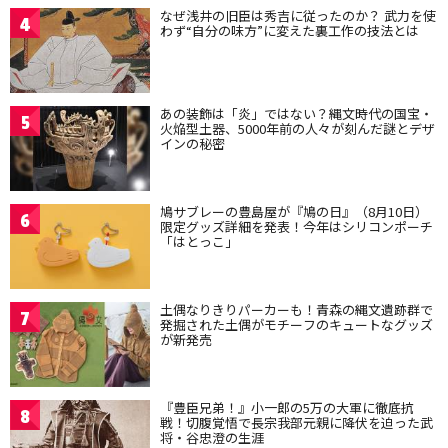
なぜ浅井の旧臣は秀吉に従ったのか？ 武力を使
4
わず“自分の味方”に変えた裏工作の技法とは
あの装飾は「炎」ではない？縄文時代の国宝・
5
火焔型土器、5000年前の人々が刻んだ謎とデザ
インの秘密
鳩サブレーの豊島屋が『鳩の日』（8月10日）
6
限定グッズ詳細を発表！今年はシリコンポーチ
「はとっこ」
土偶なりきりパーカーも！青森の縄文遺跡群で
7
発掘された土偶がモチーフのキュートなグッズ
が新発売
『豊臣兄弟！』小一郎の5万の大軍に徹底抗
8
戦！切腹覚悟で長宗我部元親に降伏を迫った武
将・谷忠澄の生涯