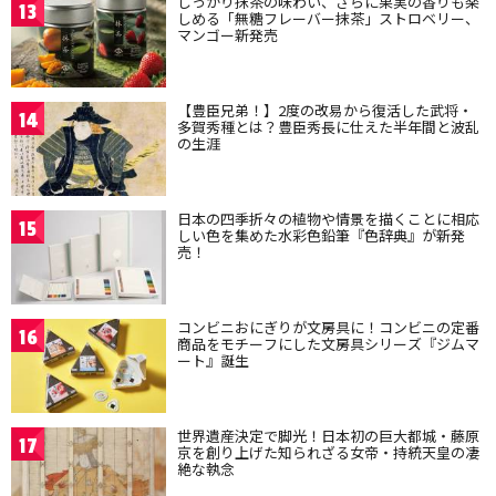
しっかり抹茶の味わい、さらに果実の香りも楽
13
しめる「無糖フレーバー抹茶」ストロベリー、
マンゴー新発売
【豊臣兄弟！】2度の改易から復活した武将・
14
多賀秀種とは？豊臣秀長に仕えた半年間と波乱
の生涯
日本の四季折々の植物や情景を描くことに相応
15
しい色を集めた水彩色鉛筆『色辞典』が新発
売！
コンビニおにぎりが文房具に！コンビニの定番
16
商品をモチーフにした文房具シリーズ『ジムマ
ート』誕生
世界遺産決定で脚光！日本初の巨大都城・藤原
17
京を創り上げた知られざる女帝・持統天皇の凄
絶な執念