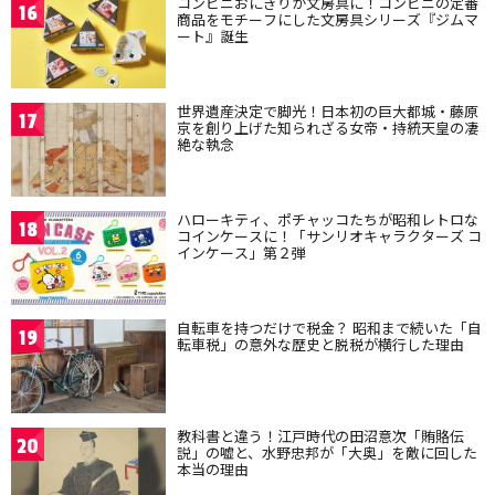
コンビニおにぎりが文房具に！コンビニの定番
16
商品をモチーフにした文房具シリーズ『ジムマ
ート』誕生
世界遺産決定で脚光！日本初の巨大都城・藤原
17
京を創り上げた知られざる女帝・持統天皇の凄
絶な執念
ハローキティ、ポチャッコたちが昭和レトロな
18
コインケースに！「サンリオキャラクターズ コ
インケース」第２弾
自転車を持つだけで税金？ 昭和まで続いた「自
19
転車税」の意外な歴史と脱税が横行した理由
教科書と違う！江戸時代の田沼意次「賄賂伝
20
説」の嘘と、水野忠邦が「大奥」を敵に回した
本当の理由