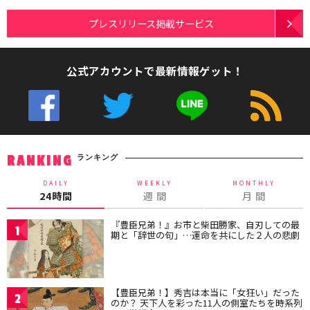
プレスリリース掲載サービス
公式アカウントで最新情報ゲット！
ランキング
RANKING
DAILY
WEEKLY
MONTHLY
24時間
週 間
月 間
『豊臣兄弟！』お市と柴田勝家、自刃しての最
1
期と「辞世の句」…運命を共にした２人の悲劇
【豊臣兄弟！】秀吉は本当に「女狂い」だった
2
のか？ 天下人を彩った11人の側室たちを時系列