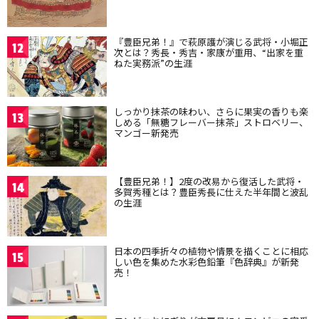
『豊臣兄弟！』で萩原護が演じる武将・小堀正
12
次とは？秀長・秀吉・家康が重用、“出家を重
ねた実務派”の生涯
しっかり抹茶の味わい、さらに果実の香りも楽
13
しめる「無糖フレーバー抹茶」ストロベリー、
マンゴー新発売
【豊臣兄弟！】2度の改易から復活した武将・
14
多賀秀種とは？豊臣秀長に仕えた半年間と波乱
の生涯
日本の四季折々の植物や情景を描くことに相応
15
しい色を集めた水彩色鉛筆『色辞典』が新発
売！