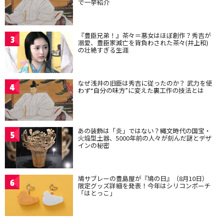
で一挙紹介
『豊臣兄弟！』茶々＝悪女はほぼ創作？秀吉が
3
溺愛、豊臣家滅亡を背負わされた茶々(井上和)
の壮絶すぎる生涯
なぜ浅井の旧臣は秀吉に従ったのか？ 武力を使
4
わず“自分の味方”に変えた裏工作の技法とは
あの装飾は「炎」ではない？縄文時代の国宝・
5
火焔型土器、5000年前の人々が刻んだ謎とデザ
インの秘密
鳩サブレーの豊島屋が『鳩の日』（8月10日）
6
限定グッズ詳細を発表！今年はシリコンポーチ
「はとっこ」