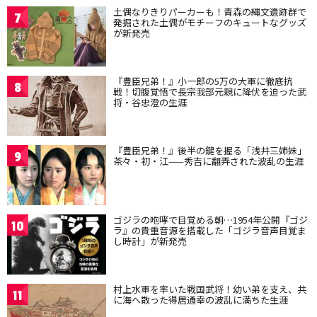
土偶なりきりパーカーも！青森の縄文遺跡群で
7
発掘された土偶がモチーフのキュートなグッズ
が新発売
『豊臣兄弟！』小一郎の5万の大軍に徹底抗
8
戦！切腹覚悟で長宗我部元親に降伏を迫った武
将・谷忠澄の生涯
『豊臣兄弟！』後半の鍵を握る「浅井三姉妹」
9
茶々・初・江——秀吉に翻弄された波乱の生涯
ゴジラの咆哮で目覚める朝…1954年公開『ゴジ
10
ラ』の貴重音源を搭載した「ゴジラ音声目覚ま
し時計」が新発売
村上水軍を率いた戦国武将！幼い弟を支え、共
11
に海へ散った得居通幸の波乱に満ちた生涯