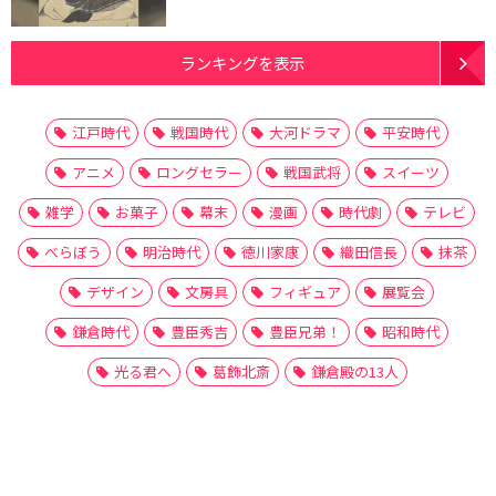
ランキングを表示
江戸時代
戦国時代
大河ドラマ
平安時代
アニメ
ロングセラー
戦国武将
スイーツ
雑学
お菓子
幕末
漫画
時代劇
テレビ
べらぼう
明治時代
徳川家康
織田信長
抹茶
デザイン
文房具
フィギュア
展覧会
鎌倉時代
豊臣秀吉
豊臣兄弟！
昭和時代
光る君へ
葛飾北斎
鎌倉殿の13人