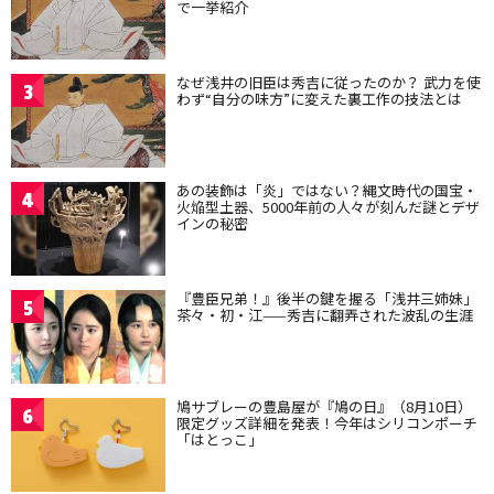
で一挙紹介
なぜ浅井の旧臣は秀吉に従ったのか？ 武力を使
3
わず“自分の味方”に変えた裏工作の技法とは
あの装飾は「炎」ではない？縄文時代の国宝・
4
火焔型土器、5000年前の人々が刻んだ謎とデザ
インの秘密
『豊臣兄弟！』後半の鍵を握る「浅井三姉妹」
5
茶々・初・江——秀吉に翻弄された波乱の生涯
鳩サブレーの豊島屋が『鳩の日』（8月10日）
6
限定グッズ詳細を発表！今年はシリコンポーチ
「はとっこ」