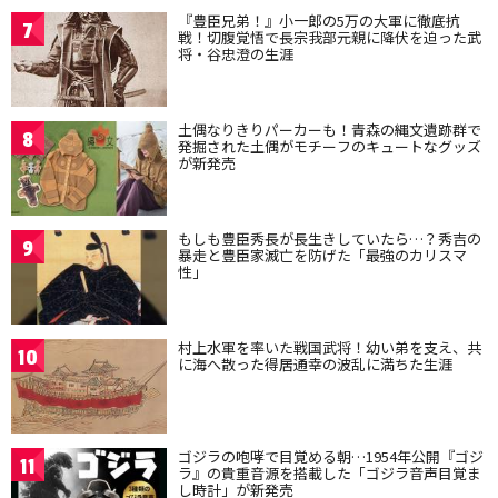
『豊臣兄弟！』小一郎の5万の大軍に徹底抗
7
戦！切腹覚悟で長宗我部元親に降伏を迫った武
将・谷忠澄の生涯
土偶なりきりパーカーも！青森の縄文遺跡群で
8
発掘された土偶がモチーフのキュートなグッズ
が新発売
もしも豊臣秀長が長生きしていたら…？秀吉の
9
暴走と豊臣家滅亡を防げた「最強のカリスマ
性」
村上水軍を率いた戦国武将！幼い弟を支え、共
10
に海へ散った得居通幸の波乱に満ちた生涯
ゴジラの咆哮で目覚める朝…1954年公開『ゴジ
11
ラ』の貴重音源を搭載した「ゴジラ音声目覚ま
し時計」が新発売