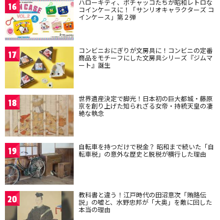
ハローキティ、ポチャッコたちが昭和レトロな
16
コインケースに！「サンリオキャラクターズ コ
インケース」第２弾
コンビニおにぎりが文房具に！コンビニの定番
17
商品をモチーフにした文房具シリーズ『ジムマ
ート』誕生
世界遺産決定で脚光！日本初の巨大都城・藤原
18
京を創り上げた知られざる女帝・持統天皇の凄
絶な執念
自転車を持つだけで税金？ 昭和まで続いた「自
19
転車税」の意外な歴史と脱税が横行した理由
教科書と違う！江戸時代の田沼意次「賄賂伝
20
説」の嘘と、水野忠邦が「大奥」を敵に回した
本当の理由