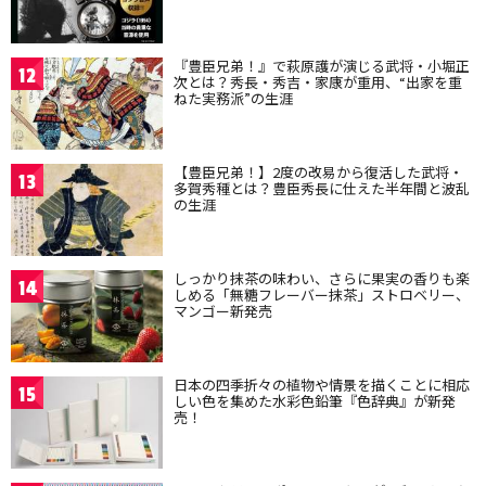
『豊臣兄弟！』で萩原護が演じる武将・小堀正
12
次とは？秀長・秀吉・家康が重用、“出家を重
ねた実務派”の生涯
【豊臣兄弟！】2度の改易から復活した武将・
13
多賀秀種とは？豊臣秀長に仕えた半年間と波乱
の生涯
しっかり抹茶の味わい、さらに果実の香りも楽
14
しめる「無糖フレーバー抹茶」ストロベリー、
マンゴー新発売
日本の四季折々の植物や情景を描くことに相応
15
しい色を集めた水彩色鉛筆『色辞典』が新発
売！