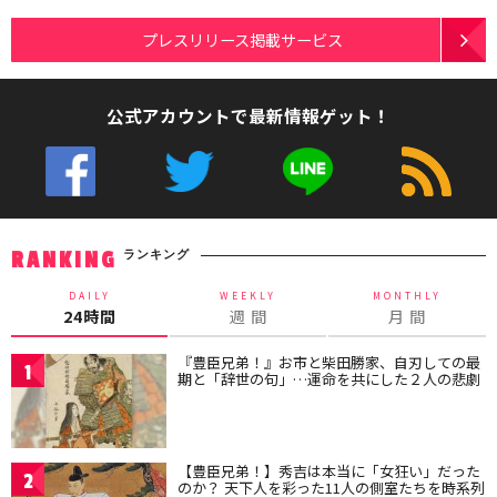
プレスリリース掲載サービス
公式アカウントで最新情報ゲット！
ランキング
RANKING
DAILY
WEEKLY
MONTHLY
24時間
週 間
月 間
『豊臣兄弟！』お市と柴田勝家、自刃しての最
1
期と「辞世の句」…運命を共にした２人の悲劇
【豊臣兄弟！】秀吉は本当に「女狂い」だった
2
のか？ 天下人を彩った11人の側室たちを時系列