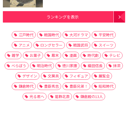
ランキングを表示
江戸時代
戦国時代
大河ドラマ
平安時代
アニメ
ロングセラー
戦国武将
スイーツ
雑学
お菓子
幕末
漫画
時代劇
テレビ
べらぼう
明治時代
徳川家康
織田信長
抹茶
デザイン
文房具
フィギュア
展覧会
鎌倉時代
豊臣秀吉
豊臣兄弟！
昭和時代
光る君へ
葛飾北斎
鎌倉殿の13人