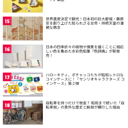
世界遺産決定で脚光！日本初の巨大都城・藤原
15
京を創り上げた知られざる女帝・持統天皇の凄
絶な執念
日本の四季折々の植物や情景を描くことに相応
16
しい色を集めた水彩色鉛筆『色辞典』が新発
売！
ハローキティ、ポチャッコたちが昭和レトロな
17
コインケースに！「サンリオキャラクターズ コ
インケース」第２弾
自転車を持つだけで税金？ 昭和まで続いた「自
18
転車税」の意外な歴史と脱税が横行した理由