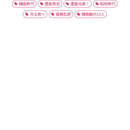
鎌倉時代
豊臣秀吉
豊臣兄弟！
昭和時代
光る君へ
葛飾北斎
鎌倉殿の13人