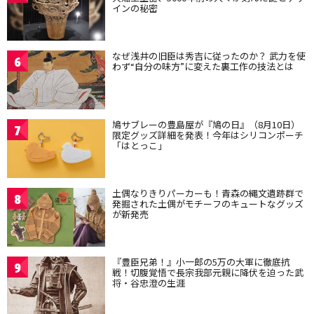
インの秘密
なぜ浅井の旧臣は秀吉に従ったのか？ 武力を使
6
わず“自分の味方”に変えた裏工作の技法とは
鳩サブレーの豊島屋が『鳩の日』（8月10日）
7
限定グッズ詳細を発表！今年はシリコンポーチ
「はとっこ」
土偶なりきりパーカーも！青森の縄文遺跡群で
8
発掘された土偶がモチーフのキュートなグッズ
が新発売
『豊臣兄弟！』小一郎の5万の大軍に徹底抗
9
戦！切腹覚悟で長宗我部元親に降伏を迫った武
将・谷忠澄の生涯