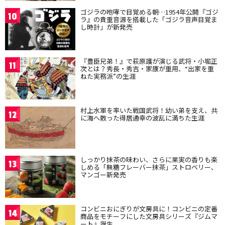
ゴジラの咆哮で目覚める朝…1954年公開『ゴジ
10
ラ』の貴重音源を搭載した「ゴジラ音声目覚ま
し時計」が新発売
『豊臣兄弟！』で萩原護が演じる武将・小堀正
11
次とは？秀長・秀吉・家康が重用、“出家を重
ねた実務派”の生涯
村上水軍を率いた戦国武将！幼い弟を支え、共
12
に海へ散った得居通幸の波乱に満ちた生涯
しっかり抹茶の味わい、さらに果実の香りも楽
13
しめる「無糖フレーバー抹茶」ストロベリー、
マンゴー新発売
コンビニおにぎりが文房具に！コンビニの定番
14
商品をモチーフにした文房具シリーズ『ジムマ
ート』誕生