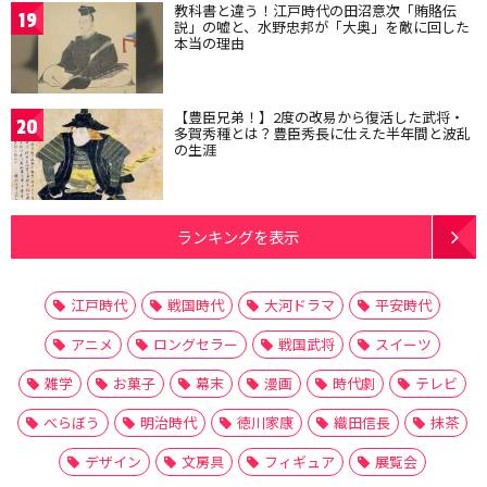
教科書と違う！江戸時代の田沼意次「賄賂伝
19
説」の嘘と、水野忠邦が「大奥」を敵に回した
本当の理由
【豊臣兄弟！】2度の改易から復活した武将・
20
多賀秀種とは？豊臣秀長に仕えた半年間と波乱
の生涯
ランキングを表示
江戸時代
戦国時代
大河ドラマ
平安時代
アニメ
ロングセラー
戦国武将
スイーツ
雑学
お菓子
幕末
漫画
時代劇
テレビ
べらぼう
明治時代
徳川家康
織田信長
抹茶
デザイン
文房具
フィギュア
展覧会