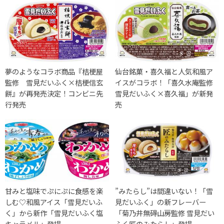
夢のようなコラボ商品『桔梗屋
仙台銘菓・喜久福と人気和風ア
監修 雪見だいふく×桔梗信玄
イスがコラボ！「喜久水庵監修
餅』が再発売決定！コンビニ先
雪見だいふく×喜久福」が新発
行発売
売
甘みと塩味でぷにぷに食感を楽
”みたらし”は間違いない！「雪
しむ♡和風アイス「雪見だいふ
見だいふく」の新フレーバー
く」から新作「雪見だいふく塩
「菊乃井無碍山房監修 雪見だい
キャラメル」登場
ふく匠のみたらし」登場