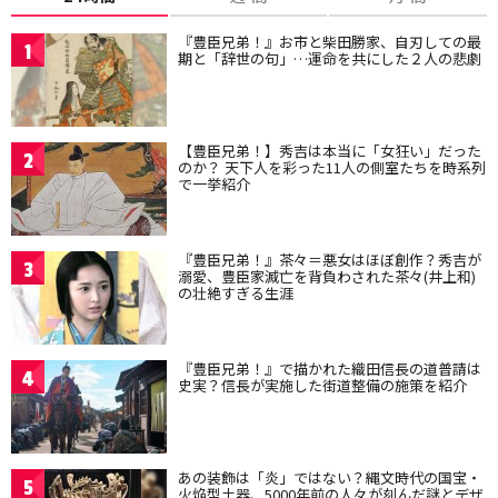
『豊臣兄弟！』お市と柴田勝家、自刃しての最
1
期と「辞世の句」…運命を共にした２人の悲劇
【豊臣兄弟！】秀吉は本当に「女狂い」だった
2
のか？ 天下人を彩った11人の側室たちを時系列
で一挙紹介
『豊臣兄弟！』茶々＝悪女はほぼ創作？秀吉が
3
溺愛、豊臣家滅亡を背負わされた茶々(井上和)
の壮絶すぎる生涯
『豊臣兄弟！』で描かれた織田信長の道普請は
4
史実？信長が実施した街道整備の施策を紹介
あの装飾は「炎」ではない？縄文時代の国宝・
5
火焔型土器、5000年前の人々が刻んだ謎とデザ