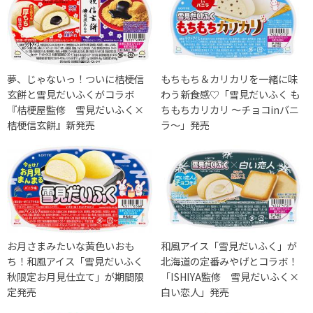
夢、じゃないっ！ついに桔梗信
もちもち＆カリカリを一緒に味
玄餅と雪見だいふくがコラボ
わう新食感♡「雪見だいふく も
『桔梗屋監修 雪見だいふく×
ちもちカリカリ ～チョコinバニ
桔梗信玄餅』新発売
ラ～」発売
お月さまみたいな黄色いおも
和風アイス「雪見だいふく」が
ち！和風アイス「雪見だいふく
北海道の定番みやげとコラボ！
秋限定お月見仕立て」が期間限
「ISHIYA監修 雪見だいふく×
定発売
白い恋人」発売