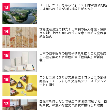
「一口」が「いもあらい」！？ 日本の難読地名
13
には知られざる“名前の法則”があった
世界遺産決定で脚光！日本初の巨大都城・藤原
14
京を創り上げた知られざる女帝・持統天皇の凄
絶な執念
日本の四季折々の植物や情景を描くことに相応
15
しい色を集めた水彩色鉛筆『色辞典』が新発
売！
コンビニおにぎりが文房具に！コンビニの定番
16
商品をモチーフにした文房具シリーズ『ジムマ
ート』誕生
自転車を持つだけで税金？ 昭和まで続いた「自
17
転車税」の意外な歴史と脱税が横行した理由