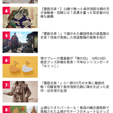
【豊臣兄弟！】22歳で散った長宗我部元親の天
4
才後継者・信親とは？武勇を奮った若武者の壮
絶な最期
『豊臣兄弟！』で描かれた織田信長の道普請は
5
史実？信長が実施した街道整備の施策を紹介
鳩サブレーの豊島屋が『鳩の日』（8月10日）
6
限定グッズ詳細を発表！今年はシリコンポーチ
「はとっこ」
『豊臣兄弟！』小一郎の5万の大軍に徹底抗
7
戦！切腹覚悟で長宗我部元親に降伏を迫った武
将・谷忠澄の生涯
土偶なりきりパーカーも！青森の縄文遺跡群で
8
発掘された土偶がモチーフのキュートなグッズ