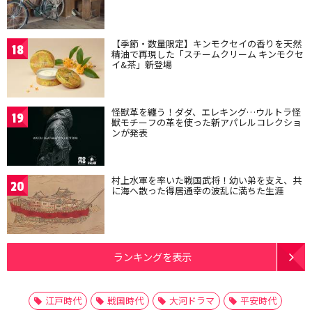
【季節・数量限定】キンモクセイの香りを天然
18
精油で再現した「スチームクリーム キンモクセ
イ&茶」新登場
怪獣革を纏う！ダダ、エレキング…ウルトラ怪
19
獣モチーフの革を使った新アパレルコレクショ
ンが発表
村上水軍を率いた戦国武将！幼い弟を支え、共
20
に海へ散った得居通幸の波乱に満ちた生涯
ランキングを表示
江戸時代
戦国時代
大河ドラマ
平安時代