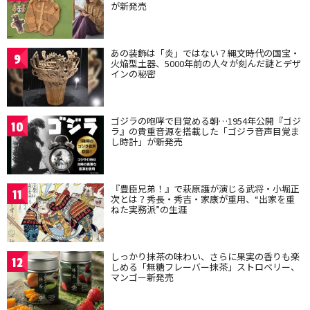
が新発売
あの装飾は「炎」ではない？縄文時代の国宝・
9
火焔型土器、5000年前の人々が刻んだ謎とデザ
インの秘密
ゴジラの咆哮で目覚める朝…1954年公開『ゴジ
10
ラ』の貴重音源を搭載した「ゴジラ音声目覚ま
し時計」が新発売
『豊臣兄弟！』で萩原護が演じる武将・小堀正
11
次とは？秀長・秀吉・家康が重用、“出家を重
ねた実務派”の生涯
しっかり抹茶の味わい、さらに果実の香りも楽
12
しめる「無糖フレーバー抹茶」ストロベリー、
マンゴー新発売