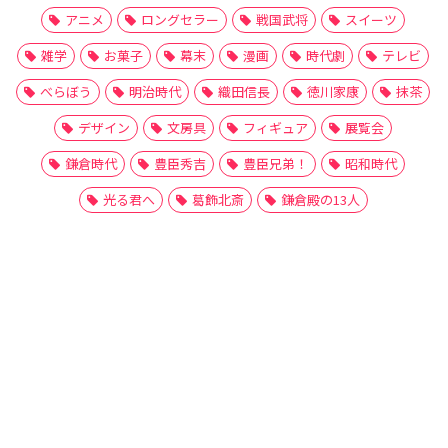
アニメ
ロングセラー
戦国武将
スイーツ
雑学
お菓子
幕末
漫画
時代劇
テレビ
べらぼう
明治時代
織田信長
徳川家康
抹茶
デザイン
文房具
フィギュア
展覧会
鎌倉時代
豊臣秀吉
豊臣兄弟！
昭和時代
光る君へ
葛飾北斎
鎌倉殿の13人