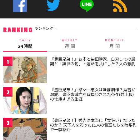
ランキング
RANKING
DAILY
WEEKLY
MONTHLY
24時間
週 間
月 間
『豊臣兄弟！』お市と柴田勝家、自刃しての最
1
期と「辞世の句」…運命を共にした２人の悲劇
『豊臣兄弟！』茶々＝悪女はほぼ創作？秀吉が
2
溺愛、豊臣家滅亡を背負わされた茶々(井上和)
の壮絶すぎる生涯
【豊臣兄弟！】秀吉は本当に「女狂い」だった
3
のか？ 天下人を彩った11人の側室たちを時系列
で一挙紹介