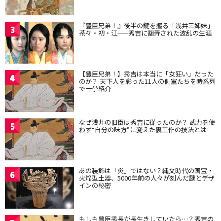
『豊臣兄弟！』後半の鍵を握る「浅井三姉妹」
3
茶々・初・江——秀吉に翻弄された波乱の生涯
【豊臣兄弟！】秀吉は本当に「女狂い」だった
4
のか？ 天下人を彩った11人の側室たちを時系列
で一挙紹介
なぜ浅井の旧臣は秀吉に従ったのか？ 武力を使
5
わず“自分の味方”に変えた裏工作の技法とは
あの装飾は「炎」ではない？縄文時代の国宝・
6
火焔型土器、5000年前の人々が刻んだ謎とデザ
インの秘密
もしも豊臣秀長が長生きしていたら…？秀吉の