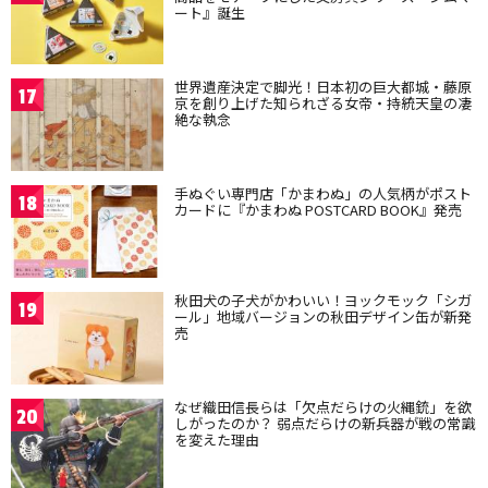
ート』誕生
世界遺産決定で脚光！日本初の巨大都城・藤原
17
京を創り上げた知られざる女帝・持統天皇の凄
絶な執念
手ぬぐい専門店「かまわぬ」の人気柄がポスト
18
カードに『かまわぬ POSTCARD BOOK』発売
秋田犬の子犬がかわいい！ヨックモック「シガ
19
ール」地域バージョンの秋田デザイン缶が新発
売
なぜ織田信長らは「欠点だらけの火縄銃」を欲
20
しがったのか？ 弱点だらけの新兵器が戦の常識
を変えた理由