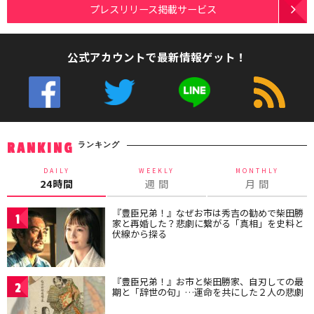
プレスリリース掲載サービス
公式アカウントで最新情報ゲット！
ランキング
RANKING
DAILY
WEEKLY
MONTHLY
24時間
週 間
月 間
『豊臣兄弟！』なぜお市は秀吉の勧めで柴田勝
1
家と再婚した？悲劇に繋がる「真相」を史料と
伏線から探る
『豊臣兄弟！』お市と柴田勝家、自刃しての最
2
期と「辞世の句」…運命を共にした２人の悲劇