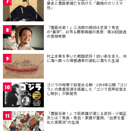
7
暴走と豊臣家滅亡を防げた「最強のカリスマ
性」
『豊臣兄弟！』三法師の誘拐は史実？秀吉
8
の“暴挙”、お市＆勝家再婚の真意…第30回放送
の真相考察
村上水軍を率いた戦国武将！幼い弟を支え、共
9
に海へ散った得居通幸の波乱に満ちた生涯
ゴジラの咆哮で目覚める朝…1954年公開『ゴジ
10
ラ』の貴重音源を搭載した「ゴジラ音声目覚ま
し時計」が新発売
『豊臣兄弟！』で萩原護が演じる武将・小堀正
11
次とは？秀長・秀吉・家康が重用、“出家を重
ねた実務派”の生涯