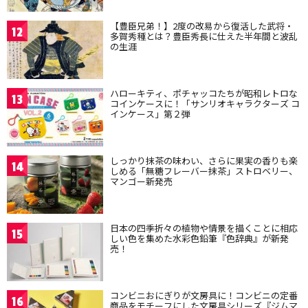
【豊臣兄弟！】2度の改易から復活した武将・
12
多賀秀種とは？豊臣秀長に仕えた半年間と波乱
の生涯
ハローキティ、ポチャッコたちが昭和レトロな
13
コインケースに！「サンリオキャラクターズ コ
インケース」第２弾
しっかり抹茶の味わい、さらに果実の香りも楽
14
しめる「無糖フレーバー抹茶」ストロベリー、
マンゴー新発売
日本の四季折々の植物や情景を描くことに相応
15
しい色を集めた水彩色鉛筆『色辞典』が新発
売！
コンビニおにぎりが文房具に！コンビニの定番
16
商品をモチーフにした文房具シリーズ『ジムマ