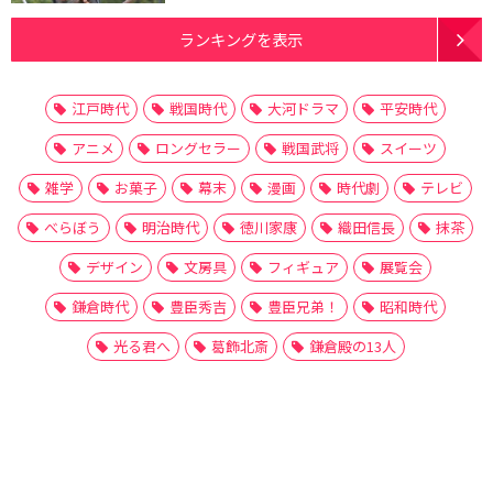
ランキングを表示
江戸時代
戦国時代
大河ドラマ
平安時代
アニメ
ロングセラー
戦国武将
スイーツ
雑学
お菓子
幕末
漫画
時代劇
テレビ
べらぼう
明治時代
徳川家康
織田信長
抹茶
デザイン
文房具
フィギュア
展覧会
鎌倉時代
豊臣秀吉
豊臣兄弟！
昭和時代
光る君へ
葛飾北斎
鎌倉殿の13人