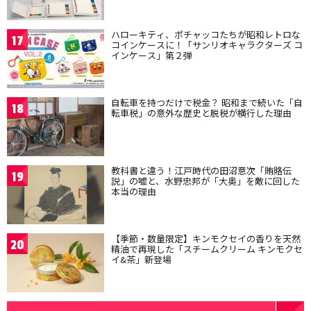
ハローキティ、ポチャッコたちが昭和レトロな
17
コインケースに！「サンリオキャラクターズ コ
インケース」第２弾
自転車を持つだけで税金？ 昭和まで続いた「自
18
転車税」の意外な歴史と脱税が横行した理由
教科書と違う！江戸時代の田沼意次「賄賂伝
19
説」の嘘と、水野忠邦が「大奥」を敵に回した
本当の理由
【季節・数量限定】キンモクセイの香りを天然
20
精油で再現した「スチームクリーム キンモクセ
イ&茶」新登場