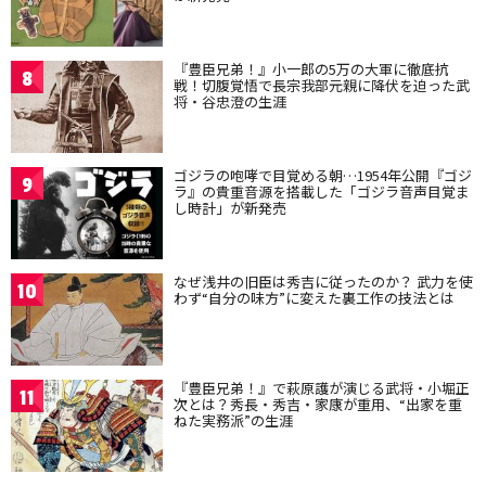
『豊臣兄弟！』小一郎の5万の大軍に徹底抗
8
戦！切腹覚悟で長宗我部元親に降伏を迫った武
将・谷忠澄の生涯
ゴジラの咆哮で目覚める朝…1954年公開『ゴジ
9
ラ』の貴重音源を搭載した「ゴジラ音声目覚ま
し時計」が新発売
なぜ浅井の旧臣は秀吉に従ったのか？ 武力を使
10
わず“自分の味方”に変えた裏工作の技法とは
『豊臣兄弟！』で萩原護が演じる武将・小堀正
11
次とは？秀長・秀吉・家康が重用、“出家を重
ねた実務派”の生涯