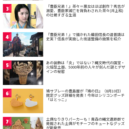
『豊臣兄弟！』茶々＝悪女はほぼ創作？秀吉が
3
溺愛、豊臣家滅亡を背負わされた茶々(井上和)
の壮絶すぎる生涯
『豊臣兄弟！』で描かれた織田信長の道普請は
4
史実？信長が実施した街道整備の施策を紹介
あの装飾は「炎」ではない？縄文時代の国宝・
5
火焔型土器、5000年前の人々が刻んだ謎とデザ
インの秘密
鳩サブレーの豊島屋が『鳩の日』（8月10日）
6
限定グッズ詳細を発表！今年はシリコンポーチ
「はとっこ」
土偶なりきりパーカーも！青森の縄文遺跡群で
7
発掘された土偶がモチーフのキュートなグッズ
が新発売