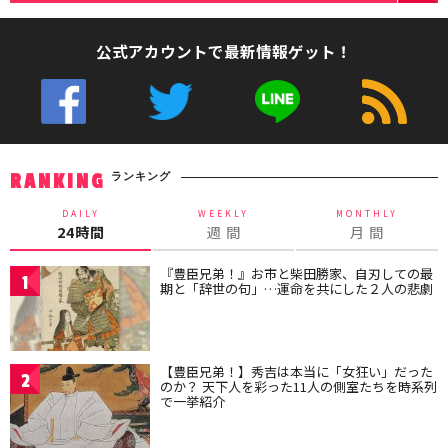
公式アカウントで最新情報ゲット！
ランキング
RANKING
DAILY
WEEKLY
MONTHLY
24時間
週 間
月 間
『豊臣兄弟！』お市と柴田勝家、自刃しての最
1
期と「辞世の句」…運命を共にした２人の悲劇
【豊臣兄弟！】秀吉は本当に「女狂い」だった
2
のか？ 天下人を彩った11人の側室たちを時系列
で一挙紹介