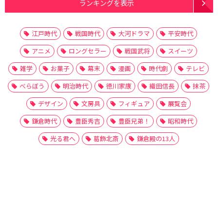
ランキングを表示
江戸時代
戦国時代
大河ドラマ
平安時代
アニメ
ロングセラー
戦国武将
スイーツ
雑学
お菓子
幕末
漫画
時代劇
テレビ
べらぼう
明治時代
徳川家康
織田信長
抹茶
デザイン
文房具
フィギュア
展覧会
鎌倉時代
豊臣秀吉
豊臣兄弟！
昭和時代
光る君へ
葛飾北斎
鎌倉殿の13人