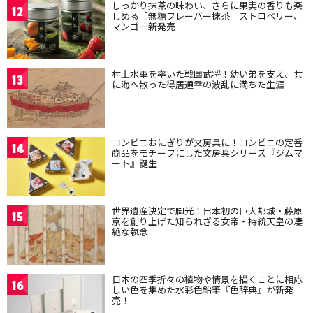
しっかり抹茶の味わい、さらに果実の香りも楽
12
しめる「無糖フレーバー抹茶」ストロベリー、
マンゴー新発売
村上水軍を率いた戦国武将！幼い弟を支え、共
13
に海へ散った得居通幸の波乱に満ちた生涯
コンビニおにぎりが文房具に！コンビニの定番
14
商品をモチーフにした文房具シリーズ『ジムマ
ート』誕生
世界遺産決定で脚光！日本初の巨大都城・藤原
15
京を創り上げた知られざる女帝・持統天皇の凄
絶な執念
日本の四季折々の植物や情景を描くことに相応
16
しい色を集めた水彩色鉛筆『色辞典』が新発
売！