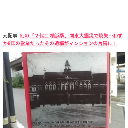
元記事:
幻の「２代目 横浜駅」関東大震災で焼失…わず
か8年の営業だったその遺構がマンションの片隅に！