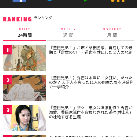
ランキング
RANKING
DAILY
WEEKLY
MONTHLY
24時間
週 間
月 間
『豊臣兄弟！』お市と柴田勝家、自刃しての最
1
期と「辞世の句」…運命を共にした２人の悲劇
【豊臣兄弟！】秀吉は本当に「女狂い」だった
2
のか？ 天下人を彩った11人の側室たちを時系列
で一挙紹介
『豊臣兄弟！』茶々＝悪女はほぼ創作？秀吉が
3
溺愛、豊臣家滅亡を背負わされた茶々(井上和)
の壮絶すぎる生涯