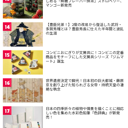
しめる「無糖フレーバー抹茶」ストロベリー、
マンゴー新発売
【豊臣兄弟！】2度の改易から復活した武将・
14
多賀秀種とは？豊臣秀長に仕えた半年間と波乱
の生涯
コンビニおにぎりが文房具に！コンビニの定番
15
商品をモチーフにした文房具シリーズ『ジムマ
ート』誕生
世界遺産決定で脚光！日本初の巨大都城・藤原
16
京を創り上げた知られざる女帝・持統天皇の凄
絶な執念
日本の四季折々の植物や情景を描くことに相応
17
しい色を集めた水彩色鉛筆『色辞典』が新発
売！