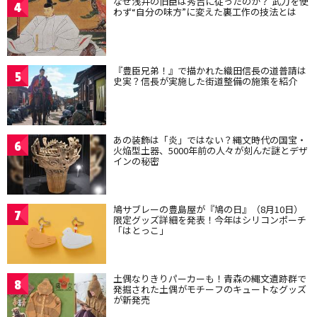
なぜ浅井の旧臣は秀吉に従ったのか？ 武力を使
4
わず“自分の味方”に変えた裏工作の技法とは
『豊臣兄弟！』で描かれた織田信長の道普請は
5
史実？信長が実施した街道整備の施策を紹介
あの装飾は「炎」ではない？縄文時代の国宝・
6
火焔型土器、5000年前の人々が刻んだ謎とデザ
インの秘密
鳩サブレーの豊島屋が『鳩の日』（8月10日）
7
限定グッズ詳細を発表！今年はシリコンポーチ
「はとっこ」
土偶なりきりパーカーも！青森の縄文遺跡群で
8
発掘された土偶がモチーフのキュートなグッズ
が新発売