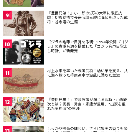
『豊臣兄弟！』小一郎の5万の大軍に徹底抗
9
戦！切腹覚悟で長宗我部元親に降伏を迫った武
将・谷忠澄の生涯
ゴジラの咆哮で目覚める朝…1954年公開『ゴジ
10
ラ』の貴重音源を搭載した「ゴジラ音声目覚ま
し時計」が新発売
村上水軍を率いた戦国武将！幼い弟を支え、共
11
に海へ散った得居通幸の波乱に満ちた生涯
『豊臣兄弟！』で萩原護が演じる武将・小堀正
12
次とは？秀長・秀吉・家康が重用、“出家を重
ねた実務派”の生涯
しっかり抹茶の味わい、さらに果実の香りも楽
13