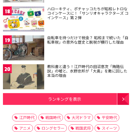
ハローキティ、ポチャッコたちが昭和レトロな
18
コインケースに！「サンリオキャラクターズ コ
インケース」第２弾
自転車を持つだけで税金？ 昭和まで続いた「自
19
転車税」の意外な歴史と脱税が横行した理由
教科書と違う！江戸時代の田沼意次「賄賂伝
20
説」の嘘と、水野忠邦が「大奥」を敵に回した
本当の理由
ランキングを表示
江戸時代
戦国時代
大河ドラマ
平安時代
アニメ
ロングセラー
戦国武将
スイーツ