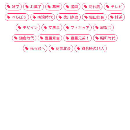
雑学
お菓子
幕末
漫画
時代劇
テレビ
べらぼう
明治時代
徳川家康
織田信長
抹茶
デザイン
文房具
フィギュア
展覧会
鎌倉時代
豊臣秀吉
豊臣兄弟！
昭和時代
光る君へ
葛飾北斎
鎌倉殿の13人