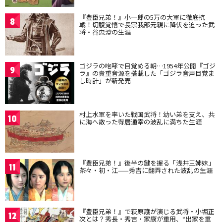
『豊臣兄弟！』小一郎の5万の大軍に徹底抗
8
戦！切腹覚悟で長宗我部元親に降伏を迫った武
将・谷忠澄の生涯
ゴジラの咆哮で目覚める朝…1954年公開『ゴジ
9
ラ』の貴重音源を搭載した「ゴジラ音声目覚ま
し時計」が新発売
村上水軍を率いた戦国武将！幼い弟を支え、共
10
に海へ散った得居通幸の波乱に満ちた生涯
『豊臣兄弟！』後半の鍵を握る「浅井三姉妹」
11
茶々・初・江——秀吉に翻弄された波乱の生涯
『豊臣兄弟！』で萩原護が演じる武将・小堀正
12
次とは？秀長・秀吉・家康が重用、“出家を重