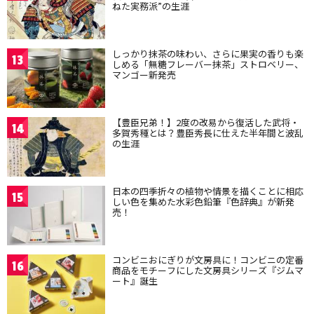
ねた実務派”の生涯
しっかり抹茶の味わい、さらに果実の香りも楽
13
しめる「無糖フレーバー抹茶」ストロベリー、
マンゴー新発売
【豊臣兄弟！】2度の改易から復活した武将・
14
多賀秀種とは？豊臣秀長に仕えた半年間と波乱
の生涯
日本の四季折々の植物や情景を描くことに相応
15
しい色を集めた水彩色鉛筆『色辞典』が新発
売！
コンビニおにぎりが文房具に！コンビニの定番
16
商品をモチーフにした文房具シリーズ『ジムマ
ート』誕生