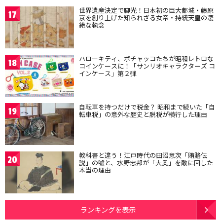
世界遺産決定で脚光！日本初の巨大都城・藤原
17
京を創り上げた知られざる女帝・持統天皇の凄
絶な執念
ハローキティ、ポチャッコたちが昭和レトロな
18
コインケースに！「サンリオキャラクターズ コ
インケース」第２弾
自転車を持つだけで税金？ 昭和まで続いた「自
19
転車税」の意外な歴史と脱税が横行した理由
教科書と違う！江戸時代の田沼意次「賄賂伝
20
説」の嘘と、水野忠邦が「大奥」を敵に回した
本当の理由
ランキングを表示