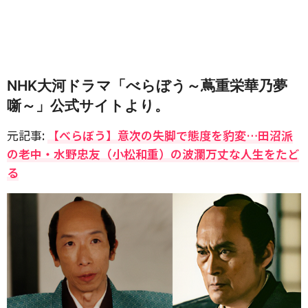
NHK大河ドラマ「べらぼう～蔦重栄華乃夢
噺～」公式サイトより。
元記事:
【べらぼう】意次の失脚で態度を豹変…田沼派
の老中・水野忠友（小松和重）の波瀾万丈な人生をたど
る