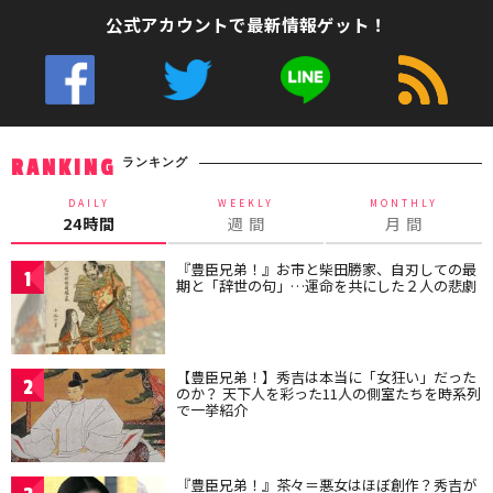
公式アカウントで最新情報ゲット！
ランキング
RANKING
DAILY
WEEKLY
MONTHLY
24時間
週 間
月 間
『豊臣兄弟！』お市と柴田勝家、自刃しての最
1
期と「辞世の句」…運命を共にした２人の悲劇
【豊臣兄弟！】秀吉は本当に「女狂い」だった
2
のか？ 天下人を彩った11人の側室たちを時系列
で一挙紹介
『豊臣兄弟！』茶々＝悪女はほぼ創作？秀吉が