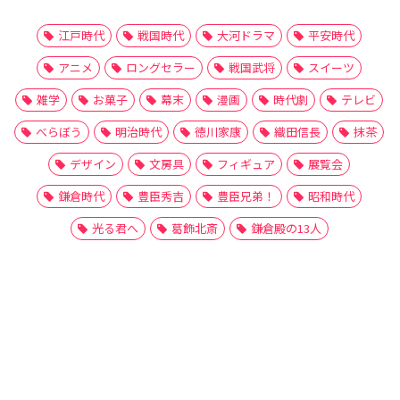
江戸時代
戦国時代
大河ドラマ
平安時代
アニメ
ロングセラー
戦国武将
スイーツ
雑学
お菓子
幕末
漫画
時代劇
テレビ
べらぼう
明治時代
徳川家康
織田信長
抹茶
デザイン
文房具
フィギュア
展覧会
鎌倉時代
豊臣秀吉
豊臣兄弟！
昭和時代
光る君へ
葛飾北斎
鎌倉殿の13人