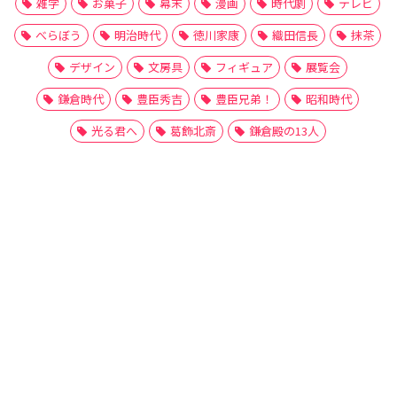
雑学
お菓子
幕末
漫画
時代劇
テレビ
べらぼう
明治時代
徳川家康
織田信長
抹茶
デザイン
文房具
フィギュア
展覧会
鎌倉時代
豊臣秀吉
豊臣兄弟！
昭和時代
光る君へ
葛飾北斎
鎌倉殿の13人