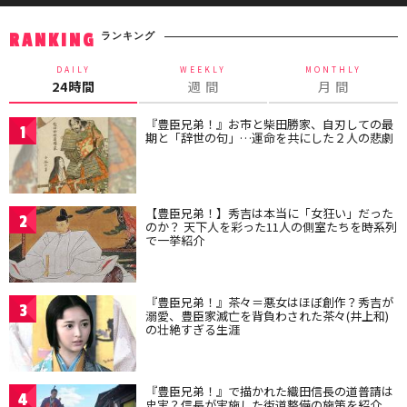
ランキング
RANKING
DAILY
WEEKLY
MONTHLY
24時間
週 間
月 間
『豊臣兄弟！』お市と柴田勝家、自刃しての最
1
期と「辞世の句」…運命を共にした２人の悲劇
【豊臣兄弟！】秀吉は本当に「女狂い」だった
2
のか？ 天下人を彩った11人の側室たちを時系列
で一挙紹介
『豊臣兄弟！』茶々＝悪女はほぼ創作？秀吉が
3
溺愛、豊臣家滅亡を背負わされた茶々(井上和)
の壮絶すぎる生涯
『豊臣兄弟！』で描かれた織田信長の道普請は
4
史実？信長が実施した街道整備の施策を紹介