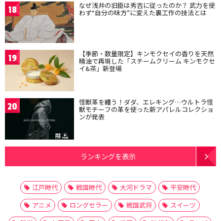
なぜ浅井の旧臣は秀吉に従ったのか？ 武力を使
18
わず“自分の味方”に変えた裏工作の技法とは
【季節・数量限定】キンモクセイの香りを天然
19
精油で再現した「スチームクリーム キンモクセ
イ&茶」新登場
怪獣革を纏う！ダダ、エレキング…ウルトラ怪
20
獣モチーフの革を使った新アパレルコレクショ
ンが発表
ランキングを表示
江戸時代
戦国時代
大河ドラマ
平安時代
アニメ
ロングセラー
戦国武将
スイーツ