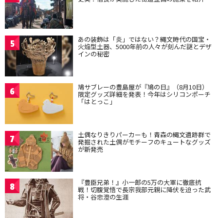
あの装飾は「炎」ではない？縄文時代の国宝・
5
火焔型土器、5000年前の人々が刻んだ謎とデザ
インの秘密
鳩サブレーの豊島屋が『鳩の日』（8月10日）
6
限定グッズ詳細を発表！今年はシリコンポーチ
「はとっこ」
土偶なりきりパーカーも！青森の縄文遺跡群で
7
発掘された土偶がモチーフのキュートなグッズ
が新発売
『豊臣兄弟！』小一郎の5万の大軍に徹底抗
8
戦！切腹覚悟で長宗我部元親に降伏を迫った武
将・谷忠澄の生涯