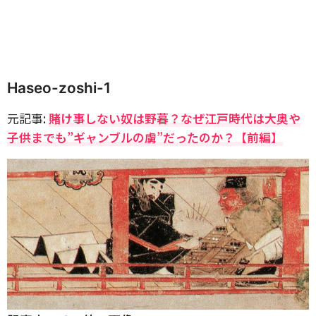
Haseo-zoshi-1
元記事:
賭け事しない奴は野暮？なぜ江戸時代は大奥や
子供までも”ギャンブルの虜”だったのか？【前編】