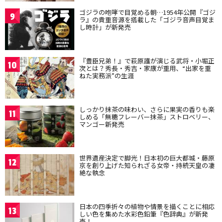
ゴジラの咆哮で目覚める朝…1954年公開『ゴジ
9
ラ』の貴重音源を搭載した「ゴジラ音声目覚ま
し時計」が新発売
『豊臣兄弟！』で萩原護が演じる武将・小堀正
10
次とは？秀長・秀吉・家康が重用、“出家を重
ねた実務派”の生涯
しっかり抹茶の味わい、さらに果実の香りも楽
11
しめる「無糖フレーバー抹茶」ストロベリー、
マンゴー新発売
世界遺産決定で脚光！日本初の巨大都城・藤原
12
京を創り上げた知られざる女帝・持統天皇の凄
絶な執念
日本の四季折々の植物や情景を描くことに相応
13
しい色を集めた水彩色鉛筆『色辞典』が新発
売！