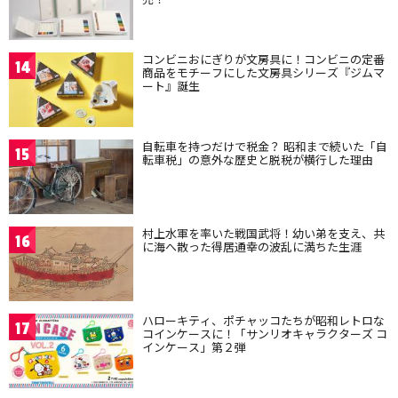
コンビニおにぎりが文房具に！コンビニの定番
14
商品をモチーフにした文房具シリーズ『ジムマ
ート』誕生
自転車を持つだけで税金？ 昭和まで続いた「自
15
転車税」の意外な歴史と脱税が横行した理由
村上水軍を率いた戦国武将！幼い弟を支え、共
16
に海へ散った得居通幸の波乱に満ちた生涯
ハローキティ、ポチャッコたちが昭和レトロな
17
コインケースに！「サンリオキャラクターズ コ
インケース」第２弾