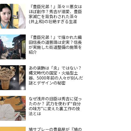
『豊臣兄弟！』茶々＝悪女は
ほぼ創作？秀吉が溺愛、豊臣
家滅亡を背負わされた茶々
(井上和)の壮絶すぎる生涯
『豊臣兄弟！』で描かれた織
田信長の道普請は史実？信長
が実施した街道整備の施策を
紹介
あの装飾は「炎」ではない？
縄文時代の国宝・火焔型土
器、5000年前の人々が刻んだ
謎とデザインの秘密
なぜ浅井の旧臣は秀吉に従っ
たのか？ 武力を使わず“自分
の味方”に変えた裏工作の技
法とは
鳩サブレーの豊島屋が『鳩の