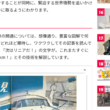
介することが同時に、緊迫する世界情勢を追いかけ
手に取るようにわかります。
16
線の開通については、想像通り、豊富な図解で何
17
がどれほど期待し、ワクワクしてその記事を読んで
、「次はリニアだ！」の文字が。これまたすぐに
0km！」とその技術を解説しています。
18
19