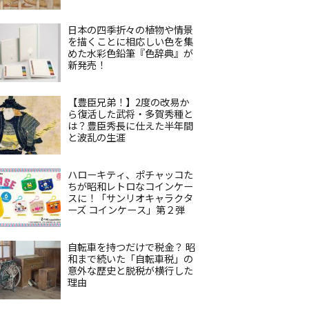
日本の四季折々の植物や情景
を描くことに相応しい色を集
めた水彩色鉛筆『色辞典』が
新発売！
【豊臣兄弟！】2度の改易か
ら復活した武将・多賀秀種と
は？豊臣秀長に仕えた半年間
と波乱の生涯
ハローキティ、ポチャッコた
ちが昭和レトロなコインケー
スに！「サンリオキャラクタ
ーズ コインケース」第２弾
自転車を持つだけで税金？ 昭
和まで続いた「自転車税」の
意外な歴史と脱税が横行した
理由