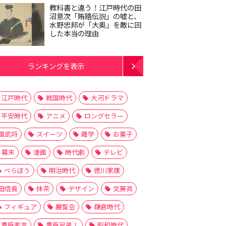
教科書と違う！江戸時代の田
沼意次「賄賂伝説」の嘘と、
水野忠邦が「大奥」を敵に回
した本当の理由
ランキングを表示
江戸時代
戦国時代
大河ドラマ
平安時代
アニメ
ロングセラー
国武将
スイーツ
雑学
お菓子
幕末
漫画
時代劇
テレビ
べらぼう
明治時代
徳川家康
田信長
抹茶
デザイン
文房具
フィギュア
展覧会
鎌倉時代
豊臣秀吉
豊臣兄弟！
昭和時代