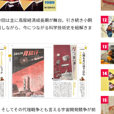
今回は主に高度経済成長期が舞台。引き続き小飼
12
直しながら、今につながる科学技術史を紐解きま
13
14
15
、そしてその代理戦争とも言える宇宙開発競争が前