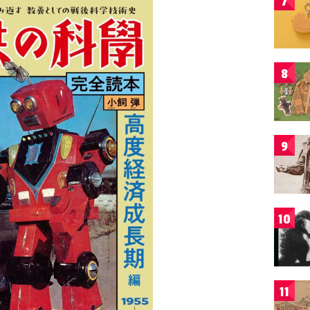
7
8
9
10
11