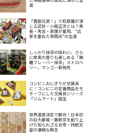
涯
『豊臣兄弟！』で萩原護が演
じる武将・小堀正次とは？秀
長・秀吉・家康が重用、“出
家を重ねた実務派”の生涯
しっかり抹茶の味わい、さら
に果実の香りも楽しめる「無
糖フレーバー抹茶」ストロベ
リー、マンゴー新発売
コンビニおにぎりが文房具
に！コンビニの定番商品をモ
チーフにした文房具シリーズ
『ジムマート』誕生
世界遺産決定で脚光！日本初
の巨大都城・藤原京を創り上
げた知られざる女帝・持統天
皇の凄絶な執念