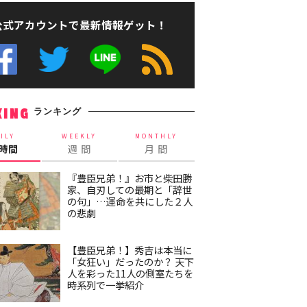
公式アカウントで最新情報ゲット！
ランキング
KING
ILY
WEEKLY
MONTHLY
4時間
週 間
月 間
『豊臣兄弟！』お市と柴田勝
家、自刃しての最期と「辞世
の句」…運命を共にした２人
の悲劇
【豊臣兄弟！】秀吉は本当に
「女狂い」だったのか？ 天下
人を彩った11人の側室たちを
時系列で一挙紹介