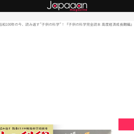
昭和100年の今、読み返す”子供の科学”！『子供の科学完全読本 高度経済成長期編