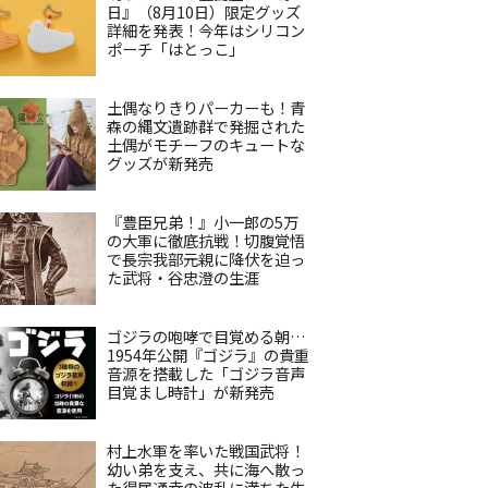
日』（8月10日）限定グッズ
詳細を発表！今年はシリコン
ポーチ「はとっこ」
土偶なりきりパーカーも！青
森の縄文遺跡群で発掘された
土偶がモチーフのキュートな
グッズが新発売
『豊臣兄弟！』小一郎の5万
の大軍に徹底抗戦！切腹覚悟
で長宗我部元親に降伏を迫っ
た武将・谷忠澄の生涯
ゴジラの咆哮で目覚める朝…
1954年公開『ゴジラ』の貴重
音源を搭載した「ゴジラ音声
目覚まし時計」が新発売
村上水軍を率いた戦国武将！
幼い弟を支え、共に海へ散っ
た得居通幸の波乱に満ちた生