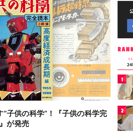
RAN
DA
2
1
2
す”子供の科学”！『子供の科学完
編』が発売