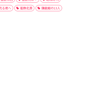
光る君へ
葛飾北斎
鎌倉殿の13人