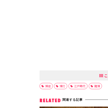
こ
博徒
博打
江戸時代
賭博
関連する記事
RELATED