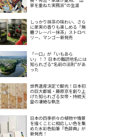
家を重ねた実務派”の生涯
しっかり抹茶の味わい、さら
に果実の香りも楽しめる「無
糖フレーバー抹茶」ストロベ
リー、マンゴー新発売
「一口」が「いもあら
い」！？ 日本の難読地名には
知られざる“名前の法則”があ
った
世界遺産決定で脚光！日本初
の巨大都城・藤原京を創り上
げた知られざる女帝・持統天
皇の凄絶な執念
日本の四季折々の植物や情景
を描くことに相応しい色を集
めた水彩色鉛筆『色辞典』が
新発売！