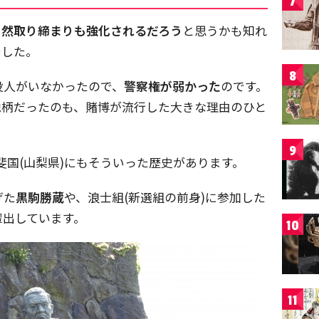
7
当然取り締まりも強化されるだろう
と思うかも知れ
でした。
8
役人がいなかったので、
警察権が弱かった
のです。
地柄だったのも、賭博が流行した大きな理由のひと
9
甲斐国(山梨県)にもそういった歴史があります。
げた
黒駒勝蔵
や、浪士組(新選組の前身)に参加した
輩出しています。
10
11