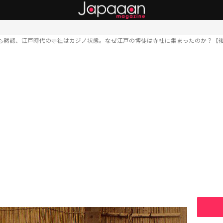
も黙認、江戸時代の寺社はカジノ状態。なぜ江戸の博徒は寺社に集まったのか？【