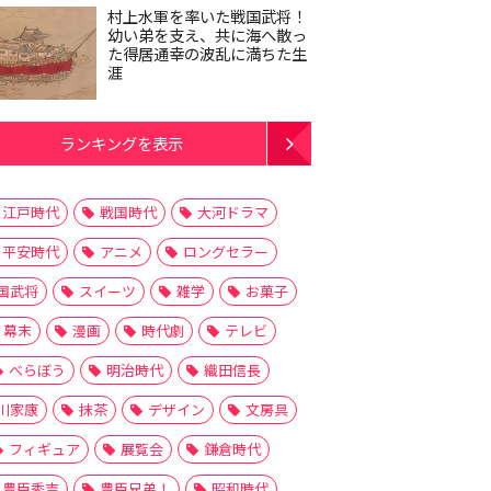
村上水軍を率いた戦国武将！
幼い弟を支え、共に海へ散っ
た得居通幸の波乱に満ちた生
涯
ランキングを表示
江戸時代
戦国時代
大河ドラマ
平安時代
アニメ
ロングセラー
国武将
スイーツ
雑学
お菓子
幕末
漫画
時代劇
テレビ
べらぼう
明治時代
織田信長
川家康
抹茶
デザイン
文房具
フィギュア
展覧会
鎌倉時代
豊臣秀吉
豊臣兄弟！
昭和時代