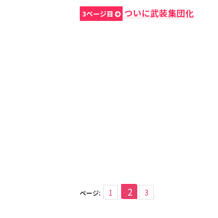
ついに武装集団化
3ページ目
2
1
3
ページ: