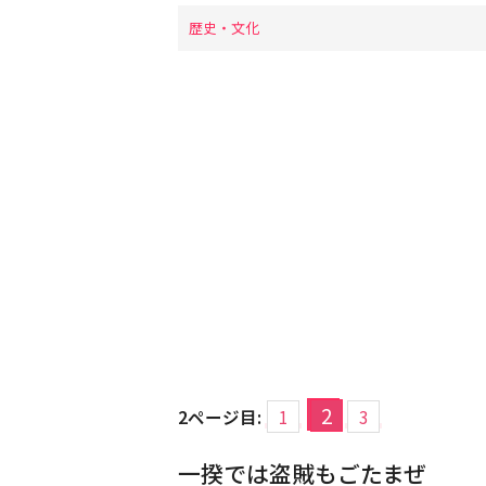
歴史・文化
2
2ページ目:
1
3
一揆では盗賊もごたまぜ