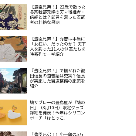
【豊臣兄弟！】22歳で散った
長宗我部元親の天才後継者・
信親とは？武勇を奮った若武
者の壮絶な最期
【豊臣兄弟！】秀吉は本当に
「女狂い」だったのか？ 天下
人を彩った11人の側室たちを
時系列で一挙紹介
『豊臣兄弟！』で描かれた織
田信長の道普請は史実？信長
が実施した街道整備の施策を
紹介
鳩サブレーの豊島屋が『鳩の
日』（8月10日）限定グッズ
詳細を発表！今年はシリコン
ポーチ「はとっこ」
『豊臣兄弟！』小一郎の5万