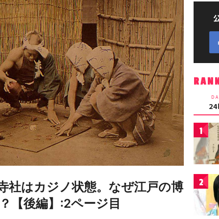
RAN
DA
2
1
2
寺社はカジノ状態。なぜ江戸の博
？【後編】:2ページ目