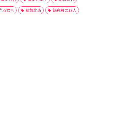
光る君へ
葛飾北斎
鎌倉殿の13人