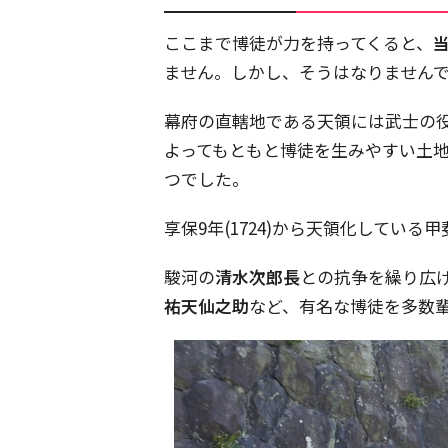
ここまで博徒が力を持ってくると、
ません。しかし、そうはなりません
幕府の直轄地である天領には武士の
よってもともと博徒を生みやすい土
つでした。
享保9年(1724)から天領化している
駿河の
清水次郎長
との抗争を繰り広
祐天仙之助
など、有名な博徒を多数