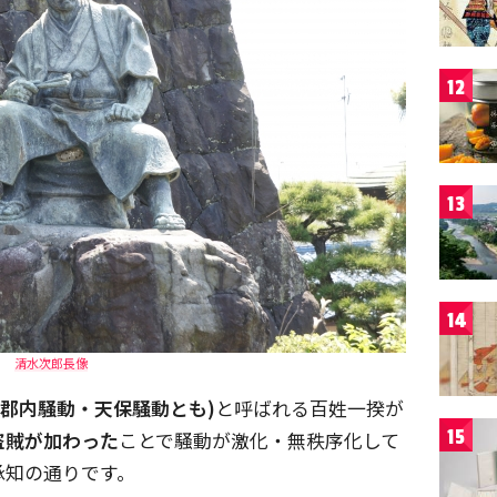
12
13
14
清水次郎長像
(郡内騒動・天保騒動とも)
と呼ばれる百姓一揆が
15
盗賊が加わった
ことで騒動が激化・無秩序化して
承知の通りです。