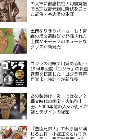
の大軍に徹底抗戦！切腹覚悟
で長宗我部元親に降伏を迫っ
た武将・谷忠澄の生涯
土偶なりきりパーカーも！青
森の縄文遺跡群で発掘された
土偶がモチーフのキュートな
グッズが新発売
ゴジラの咆哮で目覚める朝…
1954年公開『ゴジラ』の貴重
音源を搭載した「ゴジラ音声
目覚まし時計」が新発売
あの装飾は「炎」ではない？
縄文時代の国宝・火焔型土
器、5000年前の人々が刻んだ
謎とデザインの秘密
『豊臣兄弟！』で萩原護が演
じる武将・小堀正次とは？秀
長・秀吉・家康が重用、“出