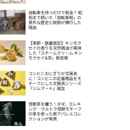
自転車を持つだけで税金？ 昭
和まで続いた「自転車税」の
意外な歴史と脱税が横行した
理由
【季節・数量限定】キンモク
セイの香りを天然精油で再現
した「スチームクリーム キン
モクセイ&茶」新登場
コンビニおにぎりが文房具
に！コンビニの定番商品をモ
チーフにした文房具シリーズ
『ジムマート』誕生
怪獣革を纏う！ダダ、エレキ
ング…ウルトラ怪獣モチーフ
の革を使った新アパレルコレ
クションが発表