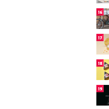
16
17
18
19