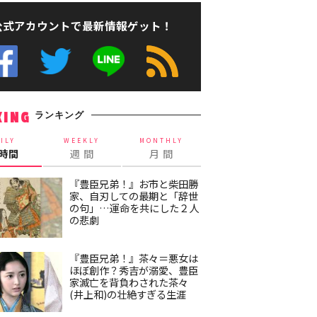
公式アカウントで最新情報ゲット！
ランキング
KING
ILY
WEEKLY
MONTHLY
4時間
週 間
月 間
『豊臣兄弟！』お市と柴田勝
家、自刃しての最期と「辞世
の句」…運命を共にした２人
の悲劇
『豊臣兄弟！』茶々＝悪女は
ほぼ創作？秀吉が溺愛、豊臣
家滅亡を背負わされた茶々
(井上和)の壮絶すぎる生涯