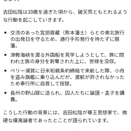
吉田松陰は20歳を過ぎた頃から、破天荒ともとれるよう
な行動を起こしていきます。
交流のあった宮部鼎蔵（熊本藩士）らとの東北旅行
の出発日を守るため、通行手形発行を待たずに脱
藩。
津軽海峡を渡る外国船を見学しようとして、罪に問
われ士族の身分を剥奪された上に、世禄を没収。
ペリー浦賀に日米和親条約締結で来航した際、小舟
を盗み旗艦に乗り込んだが、渡航が許されなかった
ため奉行所に自首して投獄。
長州の野山獄に送られ、囚人たちに論語・孟子を講
義。
こうした行動の背景には、吉田松陰が尊王思想家で、強
硬な攘夷論者であったとことが語られています。