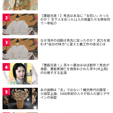
【豊臣兄弟！】秀吉は本当に「女狂い」だった
2
のか？ 天下人を彩った11人の側室たちを時系列
で一挙紹介
なぜ浅井の旧臣は秀吉に従ったのか？ 武力を使
3
わず“自分の味方”に変えた裏工作の技法とは
『豊臣兄弟！』茶々＝悪女はほぼ創作？秀吉が
4
溺愛、豊臣家滅亡を背負わされた茶々(井上和)
の壮絶すぎる生涯
あの装飾は「炎」ではない？縄文時代の国宝・
5
火焔型土器、5000年前の人々が刻んだ謎とデザ
インの秘密