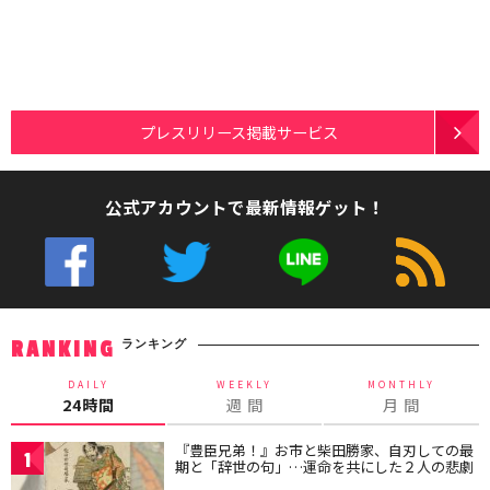
プレスリリース掲載サービス
公式アカウントで最新情報ゲット！
ランキング
RANKING
DAILY
WEEKLY
MONTHLY
24時間
週 間
月 間
『豊臣兄弟！』お市と柴田勝家、自刃しての最
1
期と「辞世の句」…運命を共にした２人の悲劇