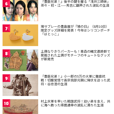
『豊臣兄弟！』後半の鍵を握る「浅井三姉妹」
6
茶々・初・江——秀吉に翻弄された波乱の生涯
鳩サブレーの豊島屋が『鳩の日』（8月10日）
7
限定グッズ詳細を発表！今年はシリコンポーチ
「はとっこ」
土偶なりきりパーカーも！青森の縄文遺跡群で
8
発掘された土偶がモチーフのキュートなグッズ
が新発売
『豊臣兄弟！』小一郎の5万の大軍に徹底抗
9
戦！切腹覚悟で長宗我部元親に降伏を迫った武
将・谷忠澄の生涯
村上水軍を率いた戦国武将！幼い弟を支え、共
10
に海へ散った得居通幸の波乱に満ちた生涯