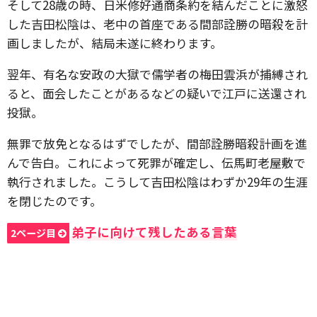
そして28歳の時、日米修好通商条約を結んだことに激怒
した吉田松陰は、老中の首座である間部詮勝の暗殺を計
画しましたが、結局未遂に終わります。
翌年、有名な安政の大獄で儒学者の梅田雲浜が捕縛され
ると、面会したことがあるなどの疑いで江戸に送還され
投獄。
無罪で放免となるはずでしたが、間部詮勝暗殺計画を進
んで告白。これによって死罪が確定し、伝馬町老屋敷で
執行されました。こうして吉田松陰はわずか29年の生涯
を閉じたのです。
弟子に向けて残したある言葉
2ページ目