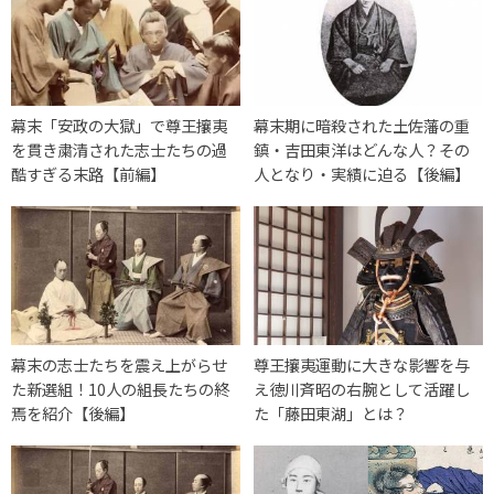
幕末「安政の大獄」で尊王攘夷
幕末期に暗殺された土佐藩の重
を貫き粛清された志士たちの過
鎮・吉田東洋はどんな人？その
酷すぎる末路【前編】
人となり・実績に迫る【後編】
幕末の志士たちを震え上がらせ
尊王攘夷運動に大きな影響を与
た新選組！10人の組長たちの終
え徳川斉昭の右腕として活躍し
焉を紹介【後編】
た「藤田東湖」とは？