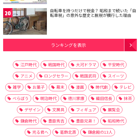
自転車を持つだけで税金？ 昭和まで続いた「自
20
転車税」の意外な歴史と脱税が横行した理由
ランキングを表示
江戸時代
戦国時代
大河ドラマ
平安時代
アニメ
ロングセラー
戦国武将
スイーツ
雑学
お菓子
幕末
漫画
時代劇
テレビ
べらぼう
明治時代
徳川家康
織田信長
抹茶
デザイン
文房具
フィギュア
展覧会
鎌倉時代
豊臣秀吉
豊臣兄弟！
昭和時代
光る君へ
葛飾北斎
鎌倉殿の13人