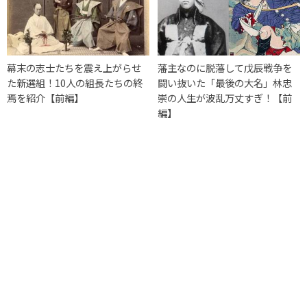
幕末の志士たちを震え上がらせ
藩主なのに脱藩して戊辰戦争を
た新選組！10人の組長たちの終
闘い抜いた「最後の大名」林忠
焉を紹介【前編】
崇の人生が波乱万丈すぎ！【前
編】