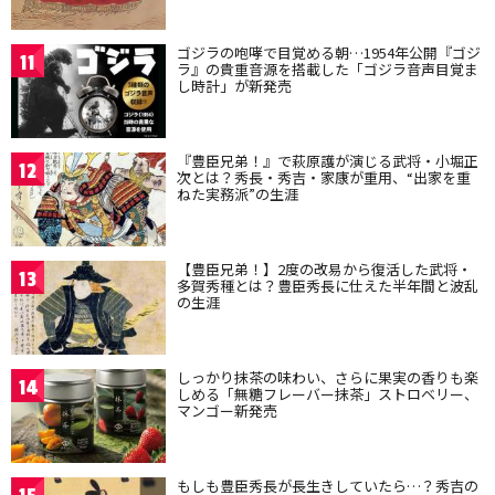
ゴジラの咆哮で目覚める朝…1954年公開『ゴジ
11
ラ』の貴重音源を搭載した「ゴジラ音声目覚ま
し時計」が新発売
『豊臣兄弟！』で萩原護が演じる武将・小堀正
12
次とは？秀長・秀吉・家康が重用、“出家を重
ねた実務派”の生涯
【豊臣兄弟！】2度の改易から復活した武将・
13
多賀秀種とは？豊臣秀長に仕えた半年間と波乱
の生涯
しっかり抹茶の味わい、さらに果実の香りも楽
14
しめる「無糖フレーバー抹茶」ストロベリー、
マンゴー新発売
もしも豊臣秀長が長生きしていたら…？秀吉の