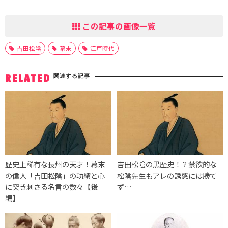
この記事の画像一覧
吉田松陰
幕末
江戸時代
関連する記事
RELATED
歴史上稀有な長州の天才！幕末
吉田松陰の黒歴史！？禁欲的な
の偉人「吉田松陰」の功績と心
松陰先生もアレの誘惑には勝て
に突き刺さる名言の数々【後
ず…
編】