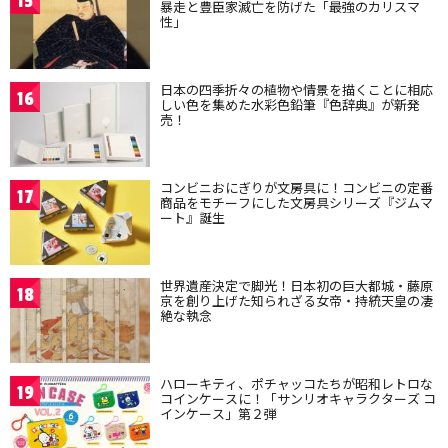
15
暴走と豊臣家滅亡を防げた「最強のカリスマ
性」
日本の四季折々の植物や情景を描くことに相応
16
しい色を集めた水彩色鉛筆『色辞典』が新発
売！
コンビニおにぎりが文房具に！コンビニの定番
17
商品をモチーフにした文房具シリーズ『ジムマ
ート』誕生
世界遺産決定で脚光！日本初の巨大都城・藤原
18
京を創り上げた知られざる女帝・持統天皇の凄
絶な執念
ハローキティ、ポチャッコたちが昭和レトロな
19
コインケースに！「サンリオキャラクターズ コ
インケース」第２弾