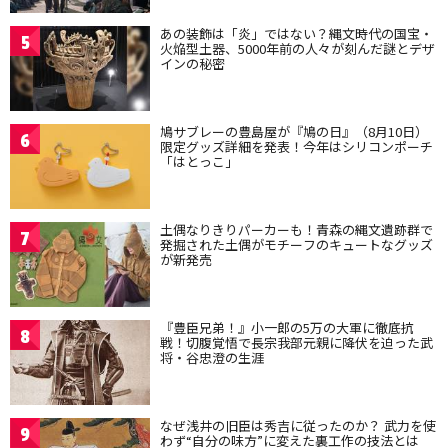
あの装飾は「炎」ではない？縄文時代の国宝・
5
火焔型土器、5000年前の人々が刻んだ謎とデザ
インの秘密
鳩サブレーの豊島屋が『鳩の日』（8月10日）
6
限定グッズ詳細を発表！今年はシリコンポーチ
「はとっこ」
土偶なりきりパーカーも！青森の縄文遺跡群で
7
発掘された土偶がモチーフのキュートなグッズ
が新発売
『豊臣兄弟！』小一郎の5万の大軍に徹底抗
8
戦！切腹覚悟で長宗我部元親に降伏を迫った武
将・谷忠澄の生涯
なぜ浅井の旧臣は秀吉に従ったのか？ 武力を使
9
わず“自分の味方”に変えた裏工作の技法とは