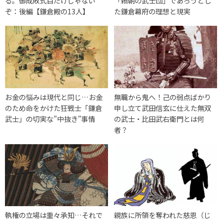
る。御成敗式目だけじゃない
「頼朝の武士団」であろうとし
ぞ：後編【鎌倉殿の13人】
た鎌倉幕府の理想と現実
お金の悩みは現代と同じ…お金
無職から鬼へ！己の弱点ばかり
のため命をかけた狂戦士「鎌倉
申し立て武田信玄に仕えた無双
武士」の切実な”中抜き”事情
の武士・比田武右衛門とは何
者？
執権の立場は重々承知…それで
親族に所領を奪われた慈恩（じ