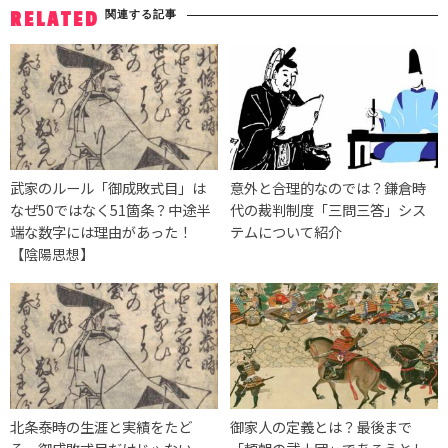
関連する記事
RELATED
武家のルール「御成敗式目」は
意外と合理的なのでは？鎌倉時
なぜ50ではなく51箇条？中途半
代の裁判制度「三問三答」シス
端な数字には理由があった！
テムについて紹介
【陰陽思想】
北条泰時の生涯と実績をたど
御家人の定義とは？最後まで