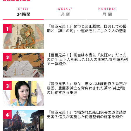
DAILY
WEEKLY
MONTHLY
24時間
週 間
月 間
『豊臣兄弟！』お市と柴田勝家、自刃しての最
1
期と「辞世の句」…運命を共にした２人の悲劇
【豊臣兄弟！】秀吉は本当に「女狂い」だった
2
のか？ 天下人を彩った11人の側室たちを時系列
で一挙紹介
『豊臣兄弟！』茶々＝悪女はほぼ創作？秀吉が
3
溺愛、豊臣家滅亡を背負わされた茶々(井上和)
の壮絶すぎる生涯
『豊臣兄弟！』で描かれた織田信長の道普請は
4
史実？信長が実施した街道整備の施策を紹介