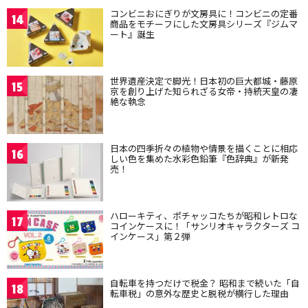
コンビニおにぎりが文房具に！コンビニの定番
14
商品をモチーフにした文房具シリーズ『ジムマ
ート』誕生
世界遺産決定で脚光！日本初の巨大都城・藤原
15
京を創り上げた知られざる女帝・持統天皇の凄
絶な執念
日本の四季折々の植物や情景を描くことに相応
16
しい色を集めた水彩色鉛筆『色辞典』が新発
売！
ハローキティ、ポチャッコたちが昭和レトロな
17
コインケースに！「サンリオキャラクターズ コ
インケース」第２弾
自転車を持つだけで税金？ 昭和まで続いた「自
18
転車税」の意外な歴史と脱税が横行した理由