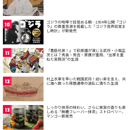
ゴジラの咆哮で目覚める朝…1954年公開『ゴジ
10
ラ』の貴重音源を搭載した「ゴジラ音声目覚ま
し時計」が新発売
『豊臣兄弟！』で萩原護が演じる武将・小堀正
11
次とは？秀長・秀吉・家康が重用、“出家を重
ねた実務派”の生涯
村上水軍を率いた戦国武将！幼い弟を支え、共
12
に海へ散った得居通幸の波乱に満ちた生涯
しっかり抹茶の味わい、さらに果実の香りも楽
13
しめる「無糖フレーバー抹茶」ストロベリー、
マンゴー新発売