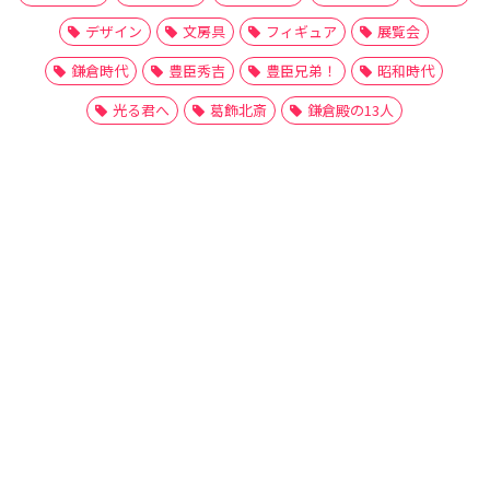
デザイン
文房具
フィギュア
展覧会
鎌倉時代
豊臣秀吉
豊臣兄弟！
昭和時代
光る君へ
葛飾北斎
鎌倉殿の13人