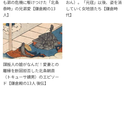
も弟の危機に駆けつけた「北条
おん）。「元寇」以後、姿を消
泰時」の兄弟愛【鎌倉殿の13
していく女地頭たち【鎌倉時
人】
代】
謀叛人の娘がなんだ！愛妻との
離縁を断固拒否した北条朝直
（トキューサ嫡男）のエピソー
ド【鎌倉殿の13人 後伝】