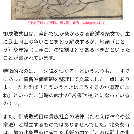
『英雄百首』の泰時。画：歌川貞秀（wikipediaより）
御成敗式目は、全部で51か条からなる簡潔な条文で、主
に武士同士の争いごとをどう解決するか、地頭（じと
う）や守護（しゅご）の役割はどうあるべきかといった
ことが書かれています。
特徴的なのは、「法律をつくる」というよりも、「すで
にあった慣習や価値観を整理して文章にした」点にあり
ます。たとえば「こういうときはこうするのが道理だよ
ね」といった、当時の武士の“常識”がもとになっている
のです。
また、御成敗式目は貴族社会の法律（たとえば律令や公
家法）と対立するものではありませんでした。北条泰時
は、弟の北条重時に宛てた手紙の中で「これは武士の世