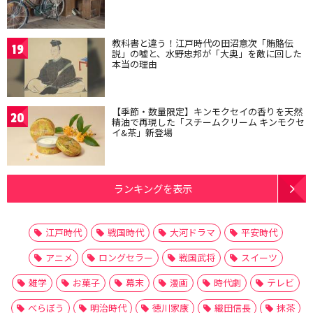
教科書と違う！江戸時代の田沼意次「賄賂伝
19
説」の嘘と、水野忠邦が「大奥」を敵に回した
本当の理由
【季節・数量限定】キンモクセイの香りを天然
20
精油で再現した「スチームクリーム キンモクセ
イ&茶」新登場
ランキングを表示
江戸時代
戦国時代
大河ドラマ
平安時代
アニメ
ロングセラー
戦国武将
スイーツ
雑学
お菓子
幕末
漫画
時代劇
テレビ
べらぼう
明治時代
徳川家康
織田信長
抹茶