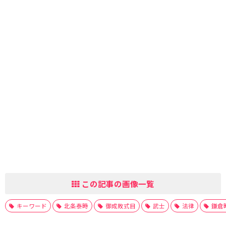
この記事の画像一覧
キーワード
北条泰時
御成敗式目
武士
法律
鎌倉