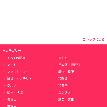
トップに戻る
カテゴリー
すべての記事
まとめ
アート
日本画・浮世絵
ファッション
着物・和服
雑貨・インテリア
和雑貨
グルメ
和菓子
観光・地域
エンタメ
暮らし
歴史・文化
古写真