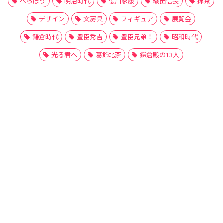
べらぼう
明治時代
徳川家康
織田信長
抹茶
デザイン
文房具
フィギュア
展覧会
鎌倉時代
豊臣秀吉
豊臣兄弟！
昭和時代
光る君へ
葛飾北斎
鎌倉殿の13人