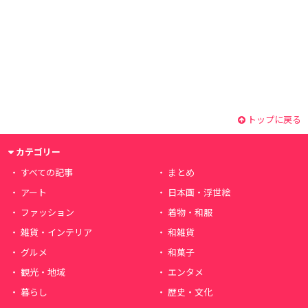
トップに戻る
カテゴリー
すべての記事
まとめ
アート
日本画・浮世絵
ファッション
着物・和服
雑貨・インテリア
和雑貨
グルメ
和菓子
観光・地域
エンタメ
暮らし
歴史・文化