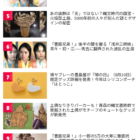
あの装飾は「炎」ではない？縄文時代の国宝・
5
火焔型土器、5000年前の人々が刻んだ謎とデザ
インの秘密
『豊臣兄弟！』後半の鍵を握る「浅井三姉妹」
6
茶々・初・江——秀吉に翻弄された波乱の生涯
鳩サブレーの豊島屋が『鳩の日』（8月10日）
7
限定グッズ詳細を発表！今年はシリコンポーチ
「はとっこ」
土偶なりきりパーカーも！青森の縄文遺跡群で
8
発掘された土偶がモチーフのキュートなグッズ
が新発売
『豊臣兄弟！』小一郎の5万の大軍に徹底抗
9