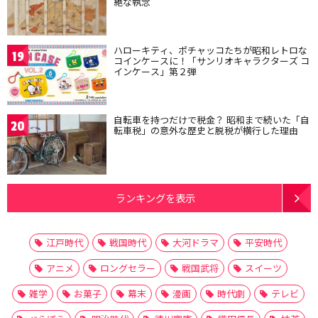
絶な執念
ハローキティ、ポチャッコたちが昭和レトロな
19
コインケースに！「サンリオキャラクターズ コ
インケース」第２弾
自転車を持つだけで税金？ 昭和まで続いた「自
20
転車税」の意外な歴史と脱税が横行した理由
ランキングを表示
江戸時代
戦国時代
大河ドラマ
平安時代
アニメ
ロングセラー
戦国武将
スイーツ
雑学
お菓子
幕末
漫画
時代劇
テレビ