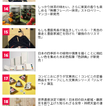
しっかり抹茶の味わい、さらに果実の香りも楽
14
しめる「無糖フレーバー抹茶」ストロベリー、
マンゴー新発売
もしも豊臣秀長が長生きしていたら…？秀吉の
15
暴走と豊臣家滅亡を防げた「最強のカリスマ
性」
日本の四季折々の植物や情景を描くことに相応
16
しい色を集めた水彩色鉛筆『色辞典』が新発
売！
コンビニおにぎりが文房具に！コンビニの定番
17
商品をモチーフにした文房具シリーズ『ジムマ
ート』誕生
世界遺産決定で脚光！日本初の巨大都城・藤原
18
京を創り上げた知られざる女帝・持統天皇の凄