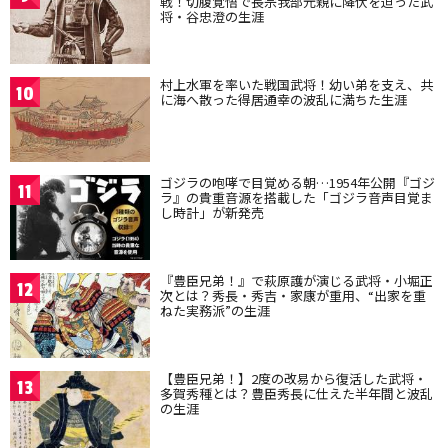
戦！切腹覚悟で長宗我部元親に降伏を迫った武
将・谷忠澄の生涯
村上水軍を率いた戦国武将！幼い弟を支え、共
10
に海へ散った得居通幸の波乱に満ちた生涯
ゴジラの咆哮で目覚める朝…1954年公開『ゴジ
11
ラ』の貴重音源を搭載した「ゴジラ音声目覚ま
し時計」が新発売
『豊臣兄弟！』で萩原護が演じる武将・小堀正
12
次とは？秀長・秀吉・家康が重用、“出家を重
ねた実務派”の生涯
【豊臣兄弟！】2度の改易から復活した武将・
13
多賀秀種とは？豊臣秀長に仕えた半年間と波乱
の生涯