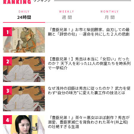
ランキング
RANKING
DAILY
WEEKLY
MONTHLY
24時間
週 間
月 間
『豊臣兄弟！』お市と柴田勝家、自刃しての最
1
期と「辞世の句」…運命を共にした２人の悲劇
【豊臣兄弟！】秀吉は本当に「女狂い」だった
2
のか？ 天下人を彩った11人の側室たちを時系列
で一挙紹介
なぜ浅井の旧臣は秀吉に従ったのか？ 武力を使
3
わず“自分の味方”に変えた裏工作の技法とは
『豊臣兄弟！』茶々＝悪女はほぼ創作？秀吉が
4
溺愛、豊臣家滅亡を背負わされた茶々(井上和)
の壮絶すぎる生涯