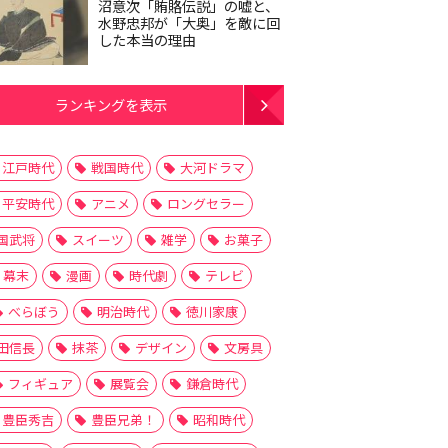
沼意次「賄賂伝説」の嘘と、
水野忠邦が「大奥」を敵に回
した本当の理由
ランキングを表示
江戸時代
戦国時代
大河ドラマ
平安時代
アニメ
ロングセラー
国武将
スイーツ
雑学
お菓子
幕末
漫画
時代劇
テレビ
べらぼう
明治時代
徳川家康
田信長
抹茶
デザイン
文房具
フィギュア
展覧会
鎌倉時代
豊臣秀吉
豊臣兄弟！
昭和時代