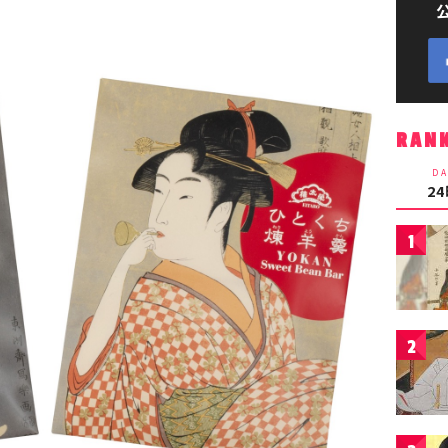
RAN
DA
2
1
2