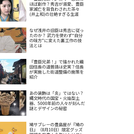
ほぼ創作？秀吉が溺愛、豊臣
家滅亡を背負わされた茶々
(井上和)の壮絶すぎる生涯
なぜ浅井の旧臣は秀吉に従っ
たのか？ 武力を使わず“自分
の味方”に変えた裏工作の技
法とは
『豊臣兄弟！』で描かれた織
田信長の道普請は史実？信長
が実施した街道整備の施策を
紹介
あの装飾は「炎」ではない？
縄文時代の国宝・火焔型土
器、5000年前の人々が刻んだ
謎とデザインの秘密
鳩サブレーの豊島屋が『鳩の
日』（8月10日）限定グッズ