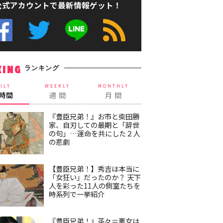
公式アカウントで最新情報ゲット！
ランキング
KING
ILY
WEEKLY
MONTHLY
4時間
週 間
月 間
『豊臣兄弟！』お市と柴田勝
家、自刃しての最期と「辞世
の句」…運命を共にした２人
の悲劇
【豊臣兄弟！】秀吉は本当に
「女狂い」だったのか？ 天下
人を彩った11人の側室たちを
時系列で一挙紹介
『豊臣兄弟！』茶々＝悪女は