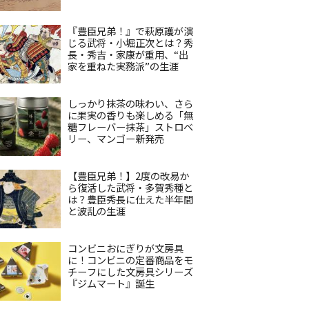
『豊臣兄弟！』で萩原護が演
じる武将・小堀正次とは？秀
長・秀吉・家康が重用、“出
家を重ねた実務派”の生涯
しっかり抹茶の味わい、さら
に果実の香りも楽しめる「無
糖フレーバー抹茶」ストロベ
リー、マンゴー新発売
【豊臣兄弟！】2度の改易か
ら復活した武将・多賀秀種と
は？豊臣秀長に仕えた半年間
と波乱の生涯
コンビニおにぎりが文房具
に！コンビニの定番商品をモ
チーフにした文房具シリーズ
『ジムマート』誕生