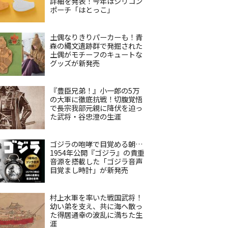
詳細を発表！今年はシリコン
ポーチ「はとっこ」
土偶なりきりパーカーも！青
森の縄文遺跡群で発掘された
土偶がモチーフのキュートな
グッズが新発売
『豊臣兄弟！』小一郎の5万
の大軍に徹底抗戦！切腹覚悟
で長宗我部元親に降伏を迫っ
た武将・谷忠澄の生涯
ゴジラの咆哮で目覚める朝…
1954年公開『ゴジラ』の貴重
音源を搭載した「ゴジラ音声
目覚まし時計」が新発売
村上水軍を率いた戦国武将！
幼い弟を支え、共に海へ散っ
た得居通幸の波乱に満ちた生
涯