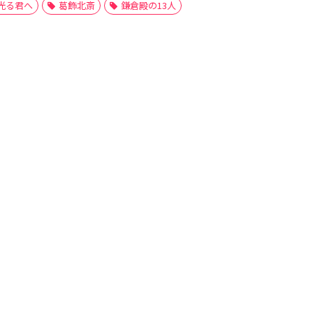
光る君へ
葛飾北斎
鎌倉殿の13人