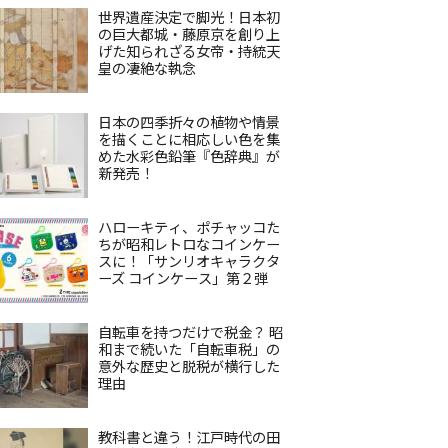
世界遺産決定で脚光！日本初
の巨大都城・藤原京を創り上
げた知られざる女帝・持統天
皇の凄絶な執念
日本の四季折々の植物や情景
を描くことに相応しい色を集
めた水彩色鉛筆『色辞典』が
新発売！
ハローキティ、ポチャッコた
ちが昭和レトロなコインケー
スに！「サンリオキャラクタ
ーズ コインケース」第２弾
自転車を持つだけで税金？ 昭
和まで続いた「自転車税」の
意外な歴史と脱税が横行した
理由
教科書と違う！江戸時代の田