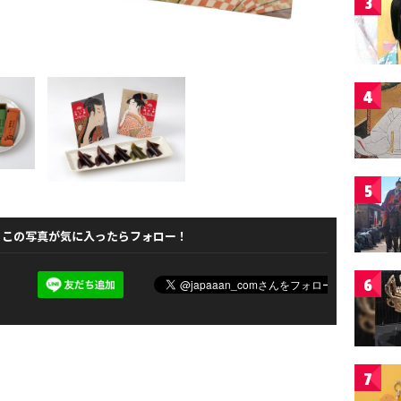
3
4
5
この写真が気に入ったらフォロー！
6
7