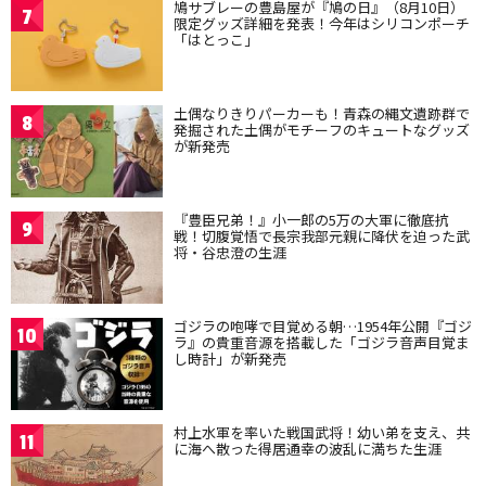
鳩サブレーの豊島屋が『鳩の日』（8月10日）
7
限定グッズ詳細を発表！今年はシリコンポーチ
「はとっこ」
土偶なりきりパーカーも！青森の縄文遺跡群で
8
発掘された土偶がモチーフのキュートなグッズ
が新発売
『豊臣兄弟！』小一郎の5万の大軍に徹底抗
9
戦！切腹覚悟で長宗我部元親に降伏を迫った武
将・谷忠澄の生涯
ゴジラの咆哮で目覚める朝…1954年公開『ゴジ
10
ラ』の貴重音源を搭載した「ゴジラ音声目覚ま
し時計」が新発売
村上水軍を率いた戦国武将！幼い弟を支え、共
11
に海へ散った得居通幸の波乱に満ちた生涯