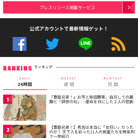
プレスリリース掲載サービス
公式アカウントで最新情報ゲット！
ランキング
RANKING
DAILY
WEEKLY
MONTHLY
24時間
週 間
月 間
『豊臣兄弟！』お市と柴田勝家、自刃しての最
1
期と「辞世の句」…運命を共にした２人の悲劇
【豊臣兄弟！】秀吉は本当に「女狂い」だった
2
のか？ 天下人を彩った11人の側室たちを時系列
で一挙紹介