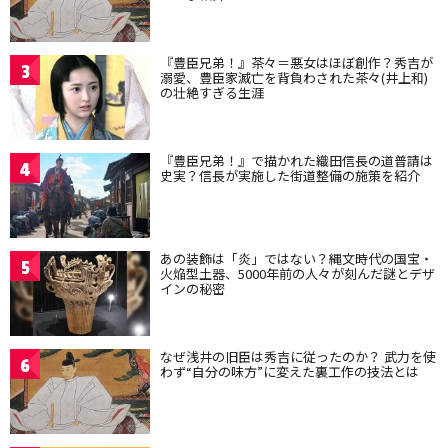
『豊臣兄弟！』茶々＝悪女はほぼ創作？秀吉が
3
溺愛、豊臣家滅亡を背負わされた茶々(井上和)
の壮絶すぎる生涯
『豊臣兄弟！』で描かれた織田信長の道普請は
4
史実？信長が実施した街道整備の施策を紹介
あの装飾は「炎」ではない？縄文時代の国宝・
5
火焔型土器、5000年前の人々が刻んだ謎とデザ
インの秘密
なぜ浅井の旧臣は秀吉に従ったのか？ 武力を使
6
わず“自分の味方”に変えた裏工作の技法とは