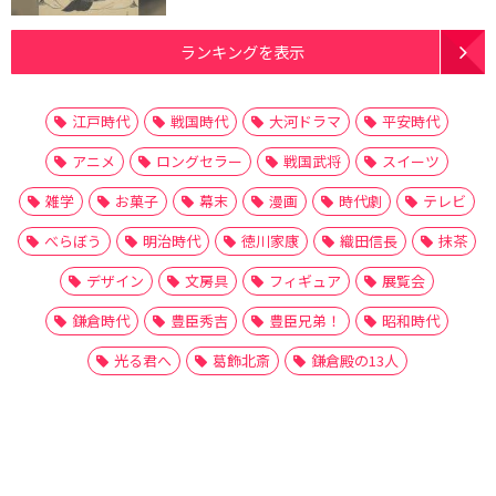
ランキングを表示
江戸時代
戦国時代
大河ドラマ
平安時代
アニメ
ロングセラー
戦国武将
スイーツ
雑学
お菓子
幕末
漫画
時代劇
テレビ
べらぼう
明治時代
徳川家康
織田信長
抹茶
デザイン
文房具
フィギュア
展覧会
鎌倉時代
豊臣秀吉
豊臣兄弟！
昭和時代
光る君へ
葛飾北斎
鎌倉殿の13人