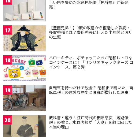
16
しい色を集めた水彩色鉛筆『色辞典』が新発
売！
【豊臣兄弟！】2度の改易から復活した武将・
17
多賀秀種とは？豊臣秀長に仕えた半年間と波乱
の生涯
ハローキティ、ポチャッコたちが昭和レトロな
18
コインケースに！「サンリオキャラクターズ コ
インケース」第２弾
自転車を持つだけで税金？ 昭和まで続いた「自
19
転車税」の意外な歴史と脱税が横行した理由
教科書と違う！江戸時代の田沼意次「賄賂伝
20
説」の嘘と、水野忠邦が「大奥」を敵に回した
本当の理由