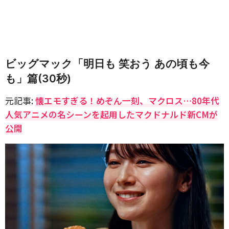
ビッグマック「明日も 笑おう あの頃も今
も」篇(30秒)
元記事:
懐エモすぎる！めぞん一刻、マクロス…80年代
人気アニメの名シーンを起用したマクドナルド新CMが
公開