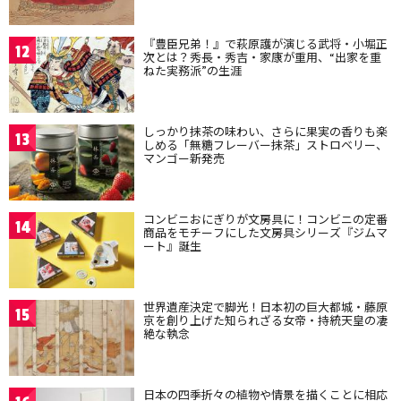
『豊臣兄弟！』で萩原護が演じる武将・小堀正
12
次とは？秀長・秀吉・家康が重用、“出家を重
ねた実務派”の生涯
しっかり抹茶の味わい、さらに果実の香りも楽
13
しめる「無糖フレーバー抹茶」ストロベリー、
マンゴー新発売
コンビニおにぎりが文房具に！コンビニの定番
14
商品をモチーフにした文房具シリーズ『ジムマ
ート』誕生
世界遺産決定で脚光！日本初の巨大都城・藤原
15
京を創り上げた知られざる女帝・持統天皇の凄
絶な執念
日本の四季折々の植物や情景を描くことに相応