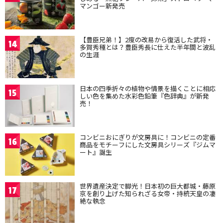
マンゴー新発売
【豊臣兄弟！】2度の改易から復活した武将・
14
多賀秀種とは？豊臣秀長に仕えた半年間と波乱
の生涯
日本の四季折々の植物や情景を描くことに相応
15
しい色を集めた水彩色鉛筆『色辞典』が新発
売！
コンビニおにぎりが文房具に！コンビニの定番
16
商品をモチーフにした文房具シリーズ『ジムマ
ート』誕生
世界遺産決定で脚光！日本初の巨大都城・藤原
17
京を創り上げた知られざる女帝・持統天皇の凄
絶な執念