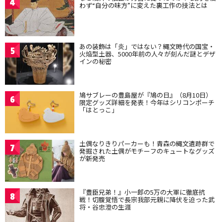
4
わず“自分の味方”に変えた裏工作の技法とは
あの装飾は「炎」ではない？縄文時代の国宝・
5
火焔型土器、5000年前の人々が刻んだ謎とデザ
インの秘密
鳩サブレーの豊島屋が『鳩の日』（8月10日）
6
限定グッズ詳細を発表！今年はシリコンポーチ
「はとっこ」
土偶なりきりパーカーも！青森の縄文遺跡群で
7
発掘された土偶がモチーフのキュートなグッズ
が新発売
『豊臣兄弟！』小一郎の5万の大軍に徹底抗
8
戦！切腹覚悟で長宗我部元親に降伏を迫った武
将・谷忠澄の生涯