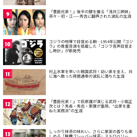
『豊臣兄弟！』後半の鍵を握る「浅井三姉妹」
9
茶々・初・江——秀吉に翻弄された波乱の生涯
ゴジラの咆哮で目覚める朝…1954年公開『ゴジ
10
ラ』の貴重音源を搭載した「ゴジラ音声目覚ま
し時計」が新発売
村上水軍を率いた戦国武将！幼い弟を支え、共
11
に海へ散った得居通幸の波乱に満ちた生涯
『豊臣兄弟！』で萩原護が演じる武将・小堀正
12
次とは？秀長・秀吉・家康が重用、“出家を重
ねた実務派”の生涯
しっかり抹茶の味わい、さらに果実の香りも楽
13
しめる「無糖フレーバー抹茶」ストロベリー、