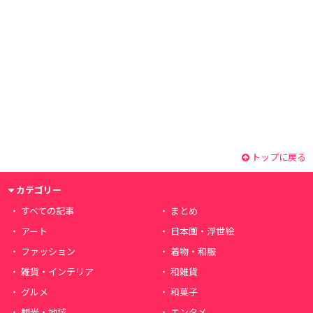
トップに戻る
カテゴリー
すべての記事
まとめ
アート
日本画・浮世絵
ファッション
着物・和服
雑貨・インテリア
和雑貨
グルメ
和菓子
観光・地域
エンタメ