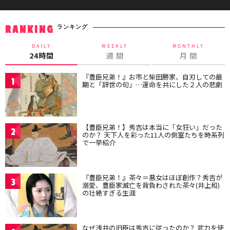
ランキング
RANKING
DAILY
WEEKLY
MONTHLY
24時間
週 間
月 間
『豊臣兄弟！』お市と柴田勝家、自刃しての最
1
期と「辞世の句」…運命を共にした２人の悲劇
【豊臣兄弟！】秀吉は本当に「女狂い」だった
2
のか？ 天下人を彩った11人の側室たちを時系列
で一挙紹介
『豊臣兄弟！』茶々＝悪女はほぼ創作？秀吉が
3
溺愛、豊臣家滅亡を背負わされた茶々(井上和)
の壮絶すぎる生涯
なぜ浅井の旧臣は秀吉に従ったのか？ 武力を使