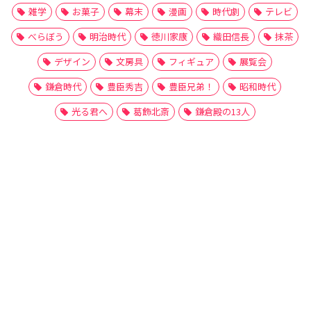
雑学
お菓子
幕末
漫画
時代劇
テレビ
べらぼう
明治時代
徳川家康
織田信長
抹茶
デザイン
文房具
フィギュア
展覧会
鎌倉時代
豊臣秀吉
豊臣兄弟！
昭和時代
光る君へ
葛飾北斎
鎌倉殿の13人