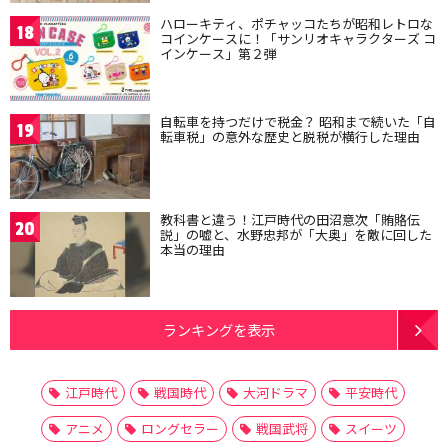
ハローキティ、ポチャッコたちが昭和レトロな
18
コインケースに！「サンリオキャラクターズ コ
インケース」第２弾
自転車を持つだけで税金？ 昭和まで続いた「自
19
転車税」の意外な歴史と脱税が横行した理由
教科書と違う！江戸時代の田沼意次「賄賂伝
20
説」の嘘と、水野忠邦が「大奥」を敵に回した
本当の理由
ランキングを表示
江戸時代
戦国時代
大河ドラマ
平安時代
アニメ
ロングセラー
戦国武将
スイーツ