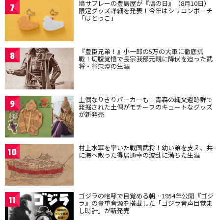
鳩サブレーの豊島屋が『鳩の日』（8月10日）
7
限定グッズ詳細を発表！今年はシリコンポーチ
「はとっこ」
『豊臣兄弟！』小一郎の5万の大軍に徹底抗
8
戦！切腹覚悟で長宗我部元親に降伏を迫った武
将・谷忠澄の生涯
土偶なりきりパーカーも！青森の縄文遺跡群で
9
発掘された土偶がモチーフのキュートなグッズ
が新発売
村上水軍を率いた戦国武将！幼い弟を支え、共
10
に海へ散った得居通幸の波乱に満ちた生涯
ゴジラの咆哮で目覚める朝…1954年公開『ゴジ
11
ラ』の貴重音源を搭載した「ゴジラ音声目覚ま
し時計」が新発売