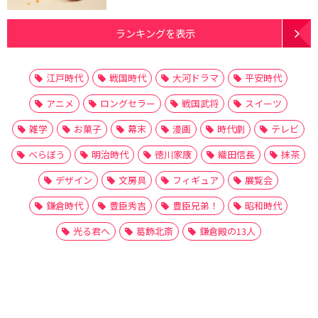
ランキングを表示
江戸時代
戦国時代
大河ドラマ
平安時代
アニメ
ロングセラー
戦国武将
スイーツ
雑学
お菓子
幕末
漫画
時代劇
テレビ
べらぼう
明治時代
徳川家康
織田信長
抹茶
デザイン
文房具
フィギュア
展覧会
鎌倉時代
豊臣秀吉
豊臣兄弟！
昭和時代
光る君へ
葛飾北斎
鎌倉殿の13人