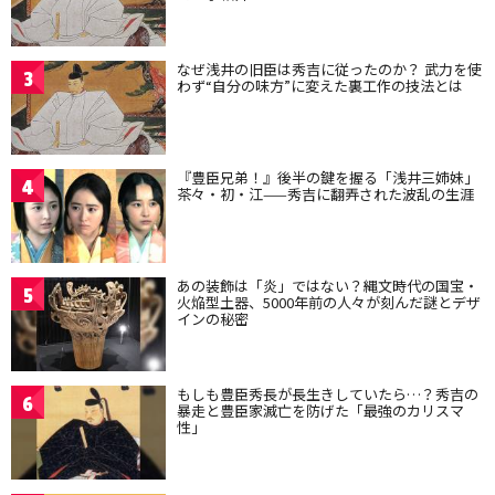
なぜ浅井の旧臣は秀吉に従ったのか？ 武力を使
3
わず“自分の味方”に変えた裏工作の技法とは
『豊臣兄弟！』後半の鍵を握る「浅井三姉妹」
4
茶々・初・江——秀吉に翻弄された波乱の生涯
あの装飾は「炎」ではない？縄文時代の国宝・
5
火焔型土器、5000年前の人々が刻んだ謎とデザ
インの秘密
もしも豊臣秀長が長生きしていたら…？秀吉の
6
暴走と豊臣家滅亡を防げた「最強のカリスマ
性」