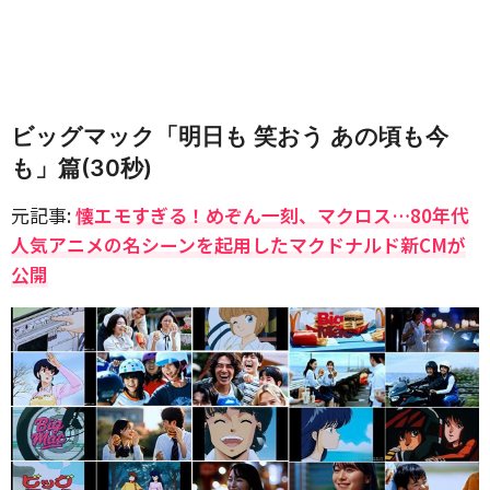
ビッグマック「明日も 笑おう あの頃も今
も」篇(30秒)
元記事:
懐エモすぎる！めぞん一刻、マクロス…80年代
人気アニメの名シーンを起用したマクドナルド新CMが
公開