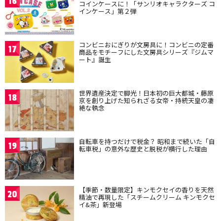
16
コインケースに！「サンリオキャラクターズ コ
インケース」第２弾
コンビニおにぎりが文房具に！コンビニの定番
17
商品をモチーフにした文房具シリーズ『ジムマ
ート』誕生
世界遺産決定で脚光！日本初の巨大都城・藤原
18
京を創り上げた知られざる女帝・持統天皇の凄
絶な執念
自転車を持つだけで税金？ 昭和まで続いた「自
19
転車税」の意外な歴史と脱税が横行した理由
【季節・数量限定】キンモクセイの香りを天然
20
精油で再現した「スチームクリーム キンモクセ
イ&茶」新登場