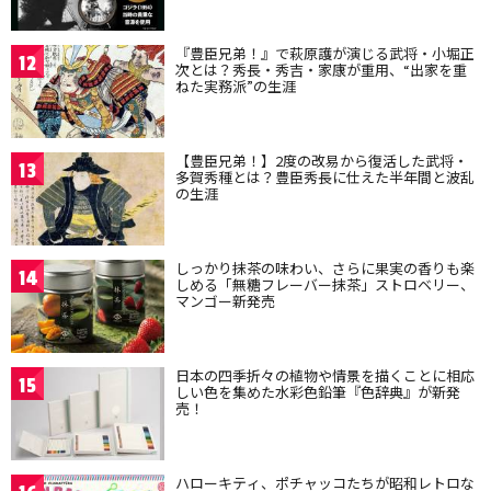
『豊臣兄弟！』で萩原護が演じる武将・小堀正
12
次とは？秀長・秀吉・家康が重用、“出家を重
ねた実務派”の生涯
【豊臣兄弟！】2度の改易から復活した武将・
13
多賀秀種とは？豊臣秀長に仕えた半年間と波乱
の生涯
しっかり抹茶の味わい、さらに果実の香りも楽
14
しめる「無糖フレーバー抹茶」ストロベリー、
マンゴー新発売
日本の四季折々の植物や情景を描くことに相応
15
しい色を集めた水彩色鉛筆『色辞典』が新発
売！
ハローキティ、ポチャッコたちが昭和レトロな