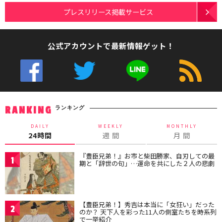
プレスリリース掲載サービス
公式アカウントで最新情報ゲット！
ランキング
RANKING
DAILY
WEEKLY
MONTHLY
24時間
週 間
月 間
『豊臣兄弟！』お市と柴田勝家、自刃しての最
1
期と「辞世の句」…運命を共にした２人の悲劇
【豊臣兄弟！】秀吉は本当に「女狂い」だった
2
のか？ 天下人を彩った11人の側室たちを時系列
で一挙紹介