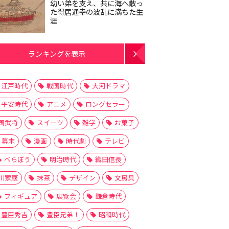
幼い弟を支え、共に海へ散っ
た得居通幸の波乱に満ちた生
涯
ランキングを表示
江戸時代
戦国時代
大河ドラマ
平安時代
アニメ
ロングセラー
国武将
スイーツ
雑学
お菓子
幕末
漫画
時代劇
テレビ
べらぼう
明治時代
織田信長
川家康
抹茶
デザイン
文房具
フィギュア
展覧会
鎌倉時代
豊臣秀吉
豊臣兄弟！
昭和時代