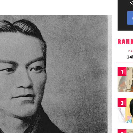
RAN
DA
2
1
2