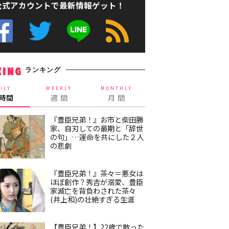
公式アカウントで最新情報ゲット！
ランキング
KING
ILY
WEEKLY
MONTHLY
4時間
週 間
月 間
『豊臣兄弟！』お市と柴田勝
家、自刃しての最期と「辞世
の句」…運命を共にした２人
の悲劇
『豊臣兄弟！』茶々＝悪女は
ほぼ創作？秀吉が溺愛、豊臣
家滅亡を背負わされた茶々
(井上和)の壮絶すぎる生涯
【豊臣兄弟！】22歳で散った