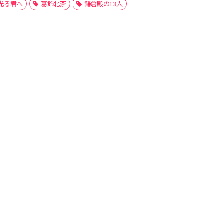
光る君へ
葛飾北斎
鎌倉殿の13人