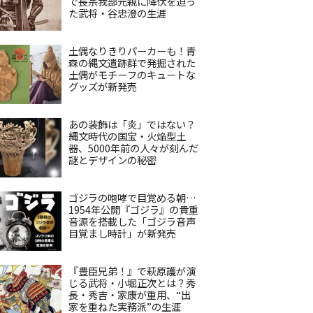
で長宗我部元親に降伏を迫っ
た武将・谷忠澄の生涯
土偶なりきりパーカーも！青
森の縄文遺跡群で発掘された
土偶がモチーフのキュートな
グッズが新発売
あの装飾は「炎」ではない？
縄文時代の国宝・火焔型土
器、5000年前の人々が刻んだ
謎とデザインの秘密
ゴジラの咆哮で目覚める朝…
1954年公開『ゴジラ』の貴重
音源を搭載した「ゴジラ音声
目覚まし時計」が新発売
『豊臣兄弟！』で萩原護が演
じる武将・小堀正次とは？秀
長・秀吉・家康が重用、“出
家を重ねた実務派”の生涯