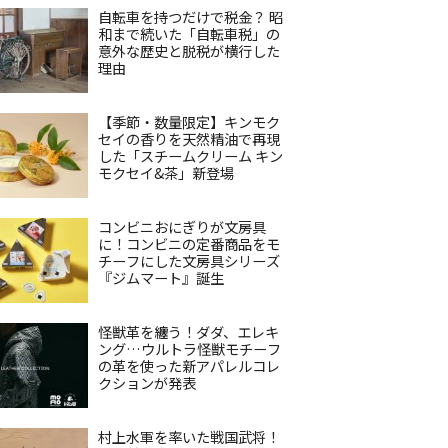
自転車を持つだけで税金？ 昭
和まで続いた「自転車税」の
意外な歴史と脱税が横行した
理由
【季節・数量限定】キンモク
セイの香りを天然精油で再現
した「スチームクリーム キン
モクセイ&茶」新登場
コンビニおにぎりが文房具
に！コンビニの定番商品をモ
チーフにした文房具シリーズ
『ジムマート』誕生
怪獣革を纏う！ダダ、エレキ
ング…ウルトラ怪獣モチーフ
の革を使った新アパレルコレ
クションが発表
村上水軍を率いた戦国武将！