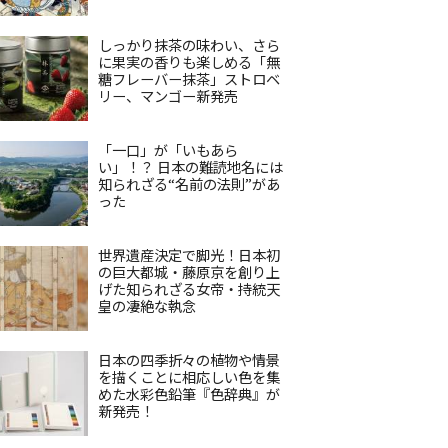
しっかり抹茶の味わい、さら
に果実の香りも楽しめる「無
糖フレーバー抹茶」ストロベ
リー、マンゴー新発売
「一口」が「いもあら
い」！？ 日本の難読地名には
知られざる“名前の法則”があ
った
世界遺産決定で脚光！日本初
の巨大都城・藤原京を創り上
げた知られざる女帝・持統天
皇の凄絶な執念
日本の四季折々の植物や情景
を描くことに相応しい色を集
めた水彩色鉛筆『色辞典』が
新発売！