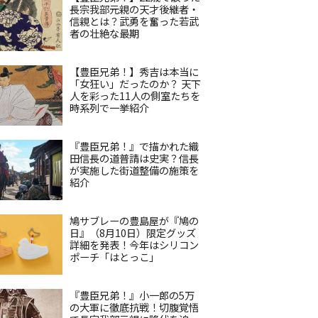
長宗我部元親の天才後継者・
信親とは？武勇を奮った若武
者の壮絶な最期
【豊臣兄弟！】秀吉は本当に
「女狂い」だったのか？ 天下
人を彩った11人の側室たちを
時系列で一挙紹介
『豊臣兄弟！』で描かれた織
田信長の道普請は史実？信長
が実施した街道整備の施策を
紹介
鳩サブレーの豊島屋が『鳩の
日』（8月10日）限定グッズ
詳細を発表！今年はシリコン
ポーチ「はとっこ」
『豊臣兄弟！』小一郎の5万
の大軍に徹底抗戦！切腹覚悟