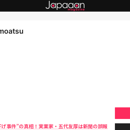
moatsu
下げ事件”の真相！実業家・五代友厚は新聞の誤報