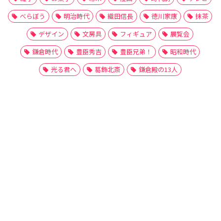
べらぼう
明治時代
織田信長
徳川家康
抹茶
デザイン
文房具
フィギュア
展覧会
鎌倉時代
豊臣秀吉
豊臣兄弟！
昭和時代
光る君へ
葛飾北斎
鎌倉殿の13人