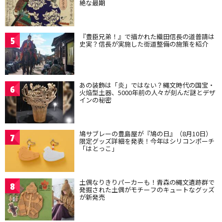
絶な最期
『豊臣兄弟！』で描かれた織田信長の道普請は
5
史実？信長が実施した街道整備の施策を紹介
あの装飾は「炎」ではない？縄文時代の国宝・
6
火焔型土器、5000年前の人々が刻んだ謎とデザ
インの秘密
鳩サブレーの豊島屋が『鳩の日』（8月10日）
7
限定グッズ詳細を発表！今年はシリコンポーチ
「はとっこ」
土偶なりきりパーカーも！青森の縄文遺跡群で
8
発掘された土偶がモチーフのキュートなグッズ
が新発売