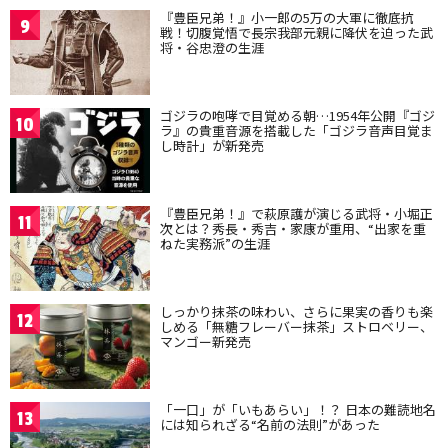
『豊臣兄弟！』小一郎の5万の大軍に徹底抗
9
戦！切腹覚悟で長宗我部元親に降伏を迫った武
将・谷忠澄の生涯
ゴジラの咆哮で目覚める朝…1954年公開『ゴジ
10
ラ』の貴重音源を搭載した「ゴジラ音声目覚ま
し時計」が新発売
『豊臣兄弟！』で萩原護が演じる武将・小堀正
11
次とは？秀長・秀吉・家康が重用、“出家を重
ねた実務派”の生涯
しっかり抹茶の味わい、さらに果実の香りも楽
12
しめる「無糖フレーバー抹茶」ストロベリー、
マンゴー新発売
「一口」が「いもあらい」！？ 日本の難読地名
13
には知られざる“名前の法則”があった