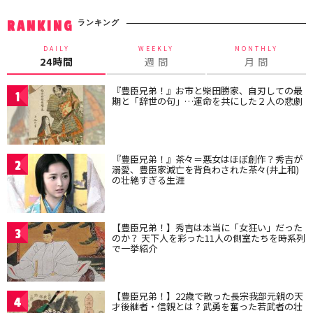
ランキング
RANKING
DAILY
WEEKLY
MONTHLY
24時間
週 間
月 間
『豊臣兄弟！』お市と柴田勝家、自刃しての最
1
期と「辞世の句」…運命を共にした２人の悲劇
『豊臣兄弟！』茶々＝悪女はほぼ創作？秀吉が
2
溺愛、豊臣家滅亡を背負わされた茶々(井上和)
の壮絶すぎる生涯
【豊臣兄弟！】秀吉は本当に「女狂い」だった
3
のか？ 天下人を彩った11人の側室たちを時系列
で一挙紹介
【豊臣兄弟！】22歳で散った長宗我部元親の天
4
才後継者・信親とは？武勇を奮った若武者の壮