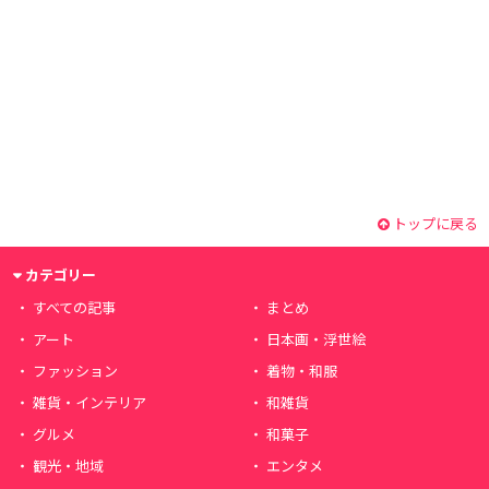
トップに戻る
カテゴリー
すべての記事
まとめ
アート
日本画・浮世絵
ファッション
着物・和服
雑貨・インテリア
和雑貨
グルメ
和菓子
観光・地域
エンタメ