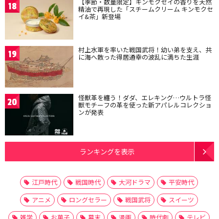
【季節・数量限定】キンモクセイの香りを天然
18
精油で再現した「スチームクリーム キンモクセ
イ&茶」新登場
村上水軍を率いた戦国武将！幼い弟を支え、共
19
に海へ散った得居通幸の波乱に満ちた生涯
怪獣革を纏う！ダダ、エレキング…ウルトラ怪
20
獣モチーフの革を使った新アパレルコレクショ
ンが発表
ランキングを表示
江戸時代
戦国時代
大河ドラマ
平安時代
アニメ
ロングセラー
戦国武将
スイーツ
雑学
お菓子
幕末
漫画
時代劇
テレビ