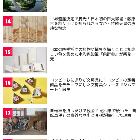
世界遺産決定で脚光！日本初の巨大都城・藤原
14
京を創り上げた知られざる女帝・持統天皇の凄
絶な執念
日本の四季折々の植物や情景を描くことに相応
15
しい色を集めた水彩色鉛筆『色辞典』が新発
売！
コンビニおにぎりが文房具に！コンビニの定番
16
商品をモチーフにした文房具シリーズ『ジムマ
ート』誕生
自転車を持つだけで税金？ 昭和まで続いた「自
17
転車税」の意外な歴史と脱税が横行した理由