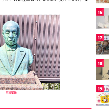
16
17
18
19
前島密像