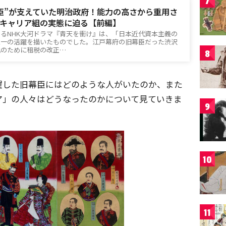
7
臣”が支えていた明治政府！能力の高さから重用さ
キャリア組の実態に迫る【前編】
るNHK大河ドラマ『青天を衝け』は、「日本近代資本主義の
栄一の活躍を描いたものでした。江戸幕府の旧幕臣だった渋沢
化のために租税の改正…
8
躍した旧幕臣にはどのような人がいたのか、また
ア」の人々はどうなったのかについて見ていきま
9
10
11