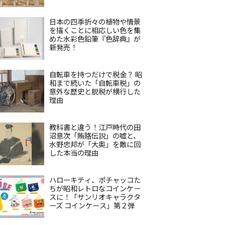
日本の四季折々の植物や情景
を描くことに相応しい色を集
めた水彩色鉛筆『色辞典』が
新発売！
自転車を持つだけで税金？ 昭
和まで続いた「自転車税」の
意外な歴史と脱税が横行した
理由
教科書と違う！江戸時代の田
沼意次「賄賂伝説」の嘘と、
水野忠邦が「大奥」を敵に回
した本当の理由
ハローキティ、ポチャッコた
ちが昭和レトロなコインケー
スに！「サンリオキャラクタ
ーズ コインケース」第２弾