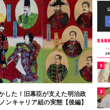
RAN
DA
2
1
2
かした！旧幕臣が支えた明治政
ノンキャリア組の実態【後編】