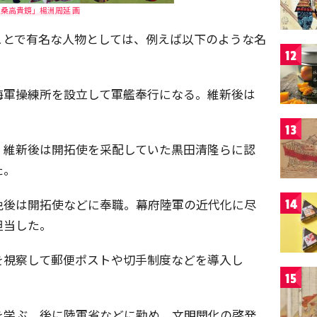
桑高貴鏡」楊洲周延 画
ことで有名な人物としては、例えば以下のような名
12
海軍操練所を設立して軍艦奉行になる。維新後は
13
。維新後は開拓使を采配していた黒田清隆らに認
た。
免後は開拓使などに奉職。幕府陸軍の近代化に尽
14
担当した。
を視察して郵便ポストや切手制度などを導入し
15
を学ぶ。後に陸軍省などに勤め、文明開化の啓発