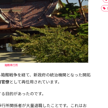
箱館奉行所
る箱館戦争を経て、新政府の統治機関となった開拓
務官僚
として再任用されています。
する目的があったのです。
奉行所関係者が大量退職したことです。これはお