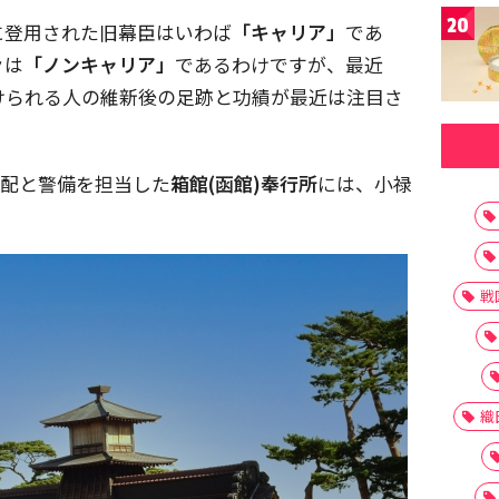
20
に登用された旧幕臣はいわば
「キャリア」
であ
々
は
「ノンキャリア」
であるわけですが、最近
けられる人の維新後の足跡と功績が最近は注目さ
支配と警備を担当した
箱館(函館)奉行所
には、小禄
戦
織