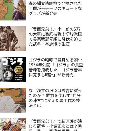
森の縄文遺跡群で発掘された
土偶がモチーフのキュートな
グッズが新発売
『豊臣兄弟！』小一郎の5万
の大軍に徹底抗戦！切腹覚悟
で長宗我部元親に降伏を迫っ
た武将・谷忠澄の生涯
ゴジラの咆哮で目覚める朝…
1954年公開『ゴジラ』の貴重
音源を搭載した「ゴジラ音声
目覚まし時計」が新発売
なぜ浅井の旧臣は秀吉に従っ
たのか？ 武力を使わず“自分
の味方”に変えた裏工作の技
法とは
『豊臣兄弟！』で萩原護が演
じる武将・小堀正次とは？秀
長・秀吉・家康が重用、“出