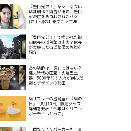
『豊臣兄弟！』茶々＝悪女は
ほぼ創作？秀吉が溺愛、豊臣
家滅亡を背負わされた茶々
(井上和)の壮絶すぎる生涯
『豊臣兄弟！』で描かれた織
田信長の道普請は史実？信長
が実施した街道整備の施策を
紹介
あの装飾は「炎」ではない？
縄文時代の国宝・火焔型土
器、5000年前の人々が刻んだ
謎とデザインの秘密
鳩サブレーの豊島屋が『鳩の
日』（8月10日）限定グッズ
詳細を発表！今年はシリコン
ポーチ「はとっこ」
土偶なりきりパーカーも！青