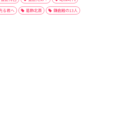
光る君へ
葛飾北斎
鎌倉殿の13人