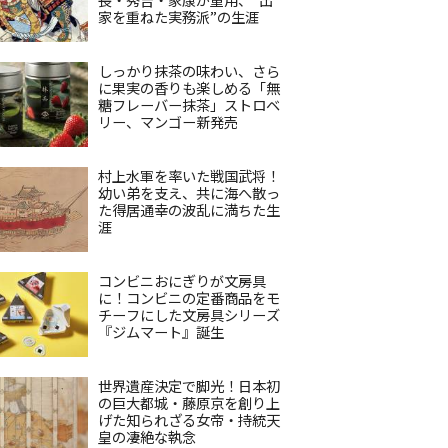
家を重ねた実務派”の生涯
しっかり抹茶の味わい、さら
に果実の香りも楽しめる「無
糖フレーバー抹茶」ストロベ
リー、マンゴー新発売
村上水軍を率いた戦国武将！
幼い弟を支え、共に海へ散っ
た得居通幸の波乱に満ちた生
涯
コンビニおにぎりが文房具
に！コンビニの定番商品をモ
チーフにした文房具シリーズ
『ジムマート』誕生
世界遺産決定で脚光！日本初
の巨大都城・藤原京を創り上
げた知られざる女帝・持統天
皇の凄絶な執念