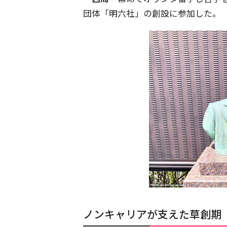
団体「明六社」の創設に参加した。
ノンキャリアが支えた草創期