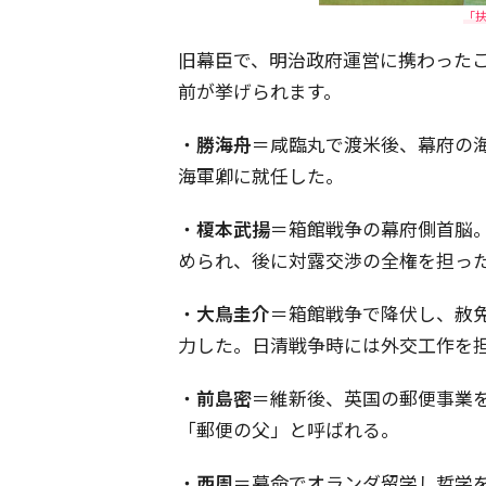
「扶
旧幕臣で、明治政府運営に携わった
前が挙げられます。
・
勝海舟
＝咸臨丸で渡米後、幕府の
海軍卿に就任した。
・
榎本武揚
＝箱館戦争の幕府側首脳
められ、後に対露交渉の全権を担っ
・
大鳥圭介
＝箱館戦争で降伏し、赦
力した。日清戦争時には外交工作を
・
前島密
＝維新後、英国の郵便事業
「郵便の父」と呼ばれる。
・
西周
＝幕命でオランダ留学し哲学