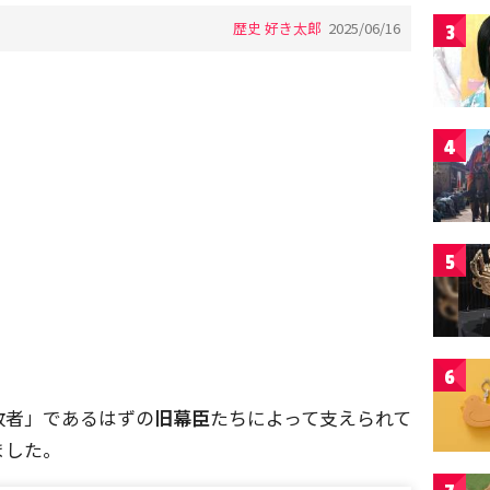
歴史 好き太郎
2025/06/16
3
4
5
6
敗者」であるはずの
旧幕臣
たちによって支えられて
ました。