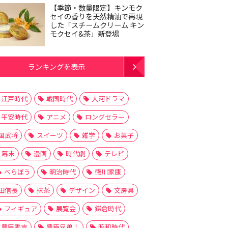
【季節・数量限定】キンモク
セイの香りを天然精油で再現
した「スチームクリーム キン
モクセイ&茶」新登場
ランキングを表示
江戸時代
戦国時代
大河ドラマ
平安時代
アニメ
ロングセラー
国武将
スイーツ
雑学
お菓子
幕末
漫画
時代劇
テレビ
べらぼう
明治時代
徳川家康
田信長
抹茶
デザイン
文房具
フィギュア
展覧会
鎌倉時代
豊臣秀吉
豊臣兄弟！
昭和時代