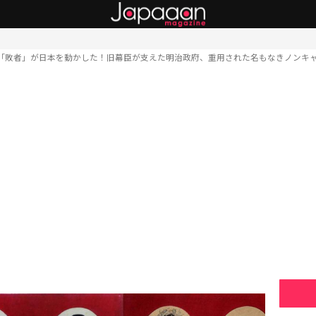
「敗者」が日本を動かした！旧幕臣が支えた明治政府、重用された名もなきノンキ