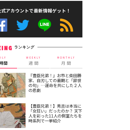
公式アカウントで最新情報ゲット！
ランキング
KING
ILY
WEEKLY
MONTHLY
4時間
週 間
月 間
『豊臣兄弟！』お市と柴田勝
家、自刃しての最期と「辞世
の句」…運命を共にした２人
の悲劇
【豊臣兄弟！】秀吉は本当に
「女狂い」だったのか？ 天下
人を彩った11人の側室たちを
時系列で一挙紹介