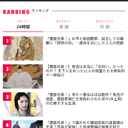
ランキング
RANKING
DAILY
WEEKLY
MONTHLY
24時間
週 間
月 間
『豊臣兄弟！』お市と柴田勝家、自刃しての最
1
期と「辞世の句」…運命を共にした２人の悲劇
【豊臣兄弟！】秀吉は本当に「女狂い」だった
2
のか？ 天下人を彩った11人の側室たちを時系列
で一挙紹介
『豊臣兄弟！』茶々＝悪女はほぼ創作？秀吉が
3
溺愛、豊臣家滅亡を背負わされた茶々(井上和)
の壮絶すぎる生涯
『豊臣兄弟！』で描かれた織田信長の道普請は
4
史実？信長が実施した街道整備の施策を紹介