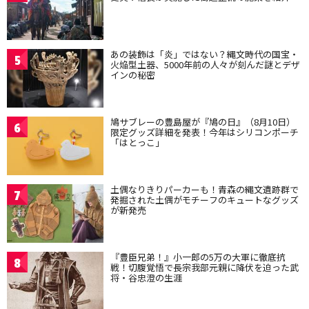
あの装飾は「炎」ではない？縄文時代の国宝・
5
火焔型土器、5000年前の人々が刻んだ謎とデザ
インの秘密
鳩サブレーの豊島屋が『鳩の日』（8月10日）
6
限定グッズ詳細を発表！今年はシリコンポーチ
「はとっこ」
土偶なりきりパーカーも！青森の縄文遺跡群で
7
発掘された土偶がモチーフのキュートなグッズ
が新発売
『豊臣兄弟！』小一郎の5万の大軍に徹底抗
8
戦！切腹覚悟で長宗我部元親に降伏を迫った武
将・谷忠澄の生涯