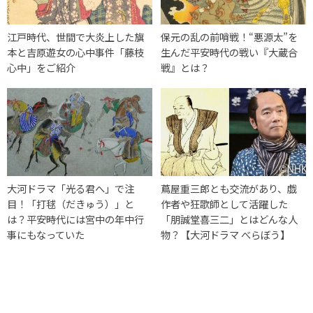
江戸時代、世間で大炎上した旗
保元の乱の前哨戦！“悪源太”を
本と吉原遊女の心中事件「藤枝
生んだ平安時代の戦い『大蔵合
心中」をご紹介
戦』とは？
大河ドラマ「光る君へ」で注
蔦屋重三郎とも交流があり、戯
目！「打毬（だきゅう）」と
作者や狂歌師として活躍した
は？平安時代には宮中の年中行
「朋誠堂喜三二」とはどんな人
事にもなっていた
物？【大河ドラマ べらぼう】