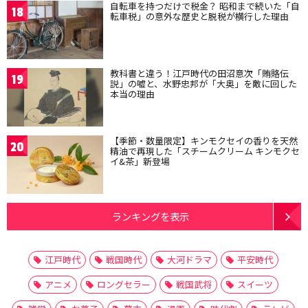
自転車を持つだけで税金？ 昭和まで続いた「自
18
転車税」の意外な歴史と脱税が横行した理由
教科書と違う！江戸時代の田沼意次「賄賂伝
19
説」の嘘と、水野忠邦が「大奥」を敵に回した
本当の理由
【季節・数量限定】キンモクセイの香りを天然
20
精油で再現した「スチームクリーム キンモクセ
イ&茶」新登場
ランキングを表示
江戸時代
戦国時代
大河ドラマ
平安時代
アニメ
ロングセラー
戦国武将
スイーツ