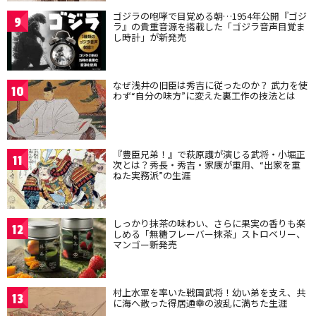
ゴジラの咆哮で目覚める朝…1954年公開『ゴジ
9
ラ』の貴重音源を搭載した「ゴジラ音声目覚ま
し時計」が新発売
なぜ浅井の旧臣は秀吉に従ったのか？ 武力を使
10
わず“自分の味方”に変えた裏工作の技法とは
『豊臣兄弟！』で萩原護が演じる武将・小堀正
11
次とは？秀長・秀吉・家康が重用、“出家を重
ねた実務派”の生涯
しっかり抹茶の味わい、さらに果実の香りも楽
12
しめる「無糖フレーバー抹茶」ストロベリー、
マンゴー新発売
村上水軍を率いた戦国武将！幼い弟を支え、共
13
に海へ散った得居通幸の波乱に満ちた生涯