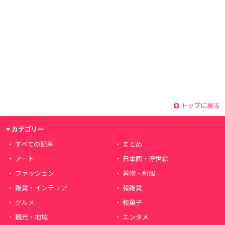
トップに戻る
カテゴリー
すべての記事
まとめ
アート
日本画・浮世絵
ファッション
着物・和服
雑貨・インテリア
和雑貨
グルメ
和菓子
観光・地域
エンタメ