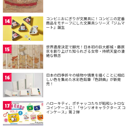
コンビニおにぎりが文房具に！コンビニの定番
14
商品をモチーフにした文房具シリーズ『ジムマ
ート』誕生
世界遺産決定で脚光！日本初の巨大都城・藤原
15
京を創り上げた知られざる女帝・持統天皇の凄
絶な執念
日本の四季折々の植物や情景を描くことに相応
16
しい色を集めた水彩色鉛筆『色辞典』が新発
売！
ハローキティ、ポチャッコたちが昭和レトロな
17
コインケースに！「サンリオキャラクターズ コ
インケース」第２弾