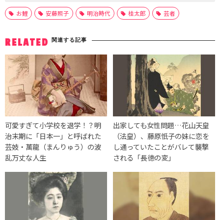
お鯉
安藤照子
明治時代
桂太郎
芸者
関連する記事
RELATED
可愛すぎて小学校を退学！？明
出家しても女性問題…花山天皇
治末期に「日本一」と呼ばれた
（法皇）、藤原忯子の妹に恋を
芸妓・萬龍（まんりゅう）の波
し通っていたことがバレて襲撃
乱万丈な人生
される「長徳の変」