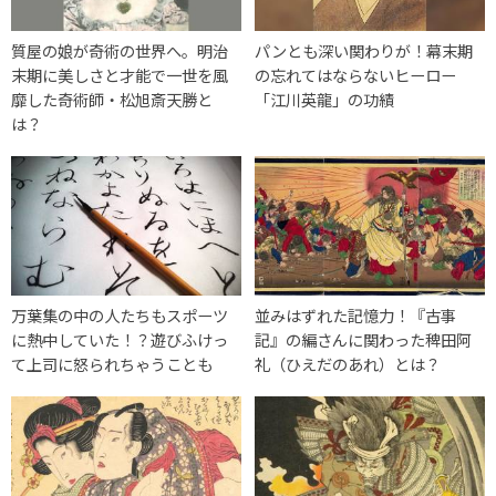
質屋の娘が奇術の世界へ。明治
パンとも深い関わりが！幕末期
末期に美しさと才能で一世を風
の忘れてはならないヒーロー
靡した奇術師・松旭斎天勝と
「江川英龍」の功績
は？
万葉集の中の人たちもスポーツ
並みはずれた記憶力！『古事
に熱中していた！？遊びふけっ
記』の編さんに関わった稗田阿
て上司に怒られちゃうことも
礼（ひえだのあれ）とは？