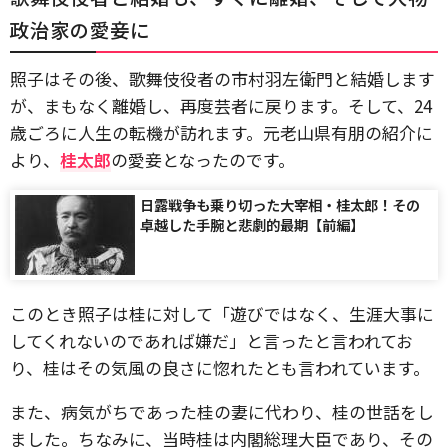
政治家の愛妾に
照子はその後、歌舞伎役者の市村羽左衛門と結婚します
が、まもなく離婚し、再度芸者に戻ります。そして、24
歳ごろに人生の転機が訪れます。元老山県有朋の紹介に
より、
桂太郎
の愛妾となったのです。
日露戦争も乗り切った大宰相・桂太郎！その
卓越した手腕と悲劇的最期【前編】
このとき照子は桂に対して「遊びではなく、生涯大事に
してくれないのであれば嫌だ」と言ったと言われてお
り、桂はその気風の良さに惚れたとも言われています。
また、病気がちであった桂の妻に代わり、桂の世話をし
ました。ちなみに、当時桂は内閣総理大臣であり、その