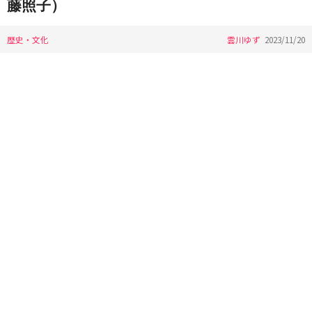
藤照子）
歴史・文化
雲川ゆず
2023/11/20