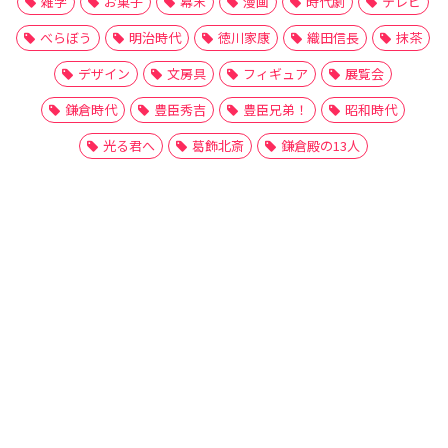
雑学
お菓子
幕末
漫画
時代劇
テレビ
べらぼう
明治時代
徳川家康
織田信長
抹茶
デザイン
文房具
フィギュア
展覧会
鎌倉時代
豊臣秀吉
豊臣兄弟！
昭和時代
光る君へ
葛飾北斎
鎌倉殿の13人