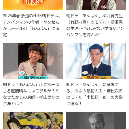
2025年春 放送のNHK朝ドラは、
朝ドラ「あんぱん」柳井寛先生
アンパンマンの作者・やなせた
（竹野内豊）のモデル・柳瀬寛
かしモデルの「あんぱん」に決
の生涯 〜 惜しみない愛情がアン
定
パンマンを育んだ！
朝ドラ「あんぱん」山寺宏一演
朝ドラ「あんぱん」に登場す
じる座間晴斗にはモデルが！や
る、のぶの最初の夫・若松次郎
なせたかしの恩師・杉山豊桔の
のモデル「小松総一郎」の実像
生涯とは？
に迫る！