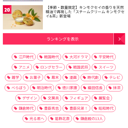
【季節・数量限定】キンモクセイの香りを天然
20
精油で再現した「スチームクリーム キンモクセ
イ&茶」新登場
ランキングを表示
江戸時代
戦国時代
大河ドラマ
平安時代
アニメ
ロングセラー
戦国武将
スイーツ
雑学
お菓子
幕末
漫画
時代劇
テレビ
べらぼう
明治時代
徳川家康
織田信長
抹茶
デザイン
文房具
フィギュア
展覧会
鎌倉時代
豊臣秀吉
豊臣兄弟！
昭和時代
光る君へ
葛飾北斎
鎌倉殿の13人