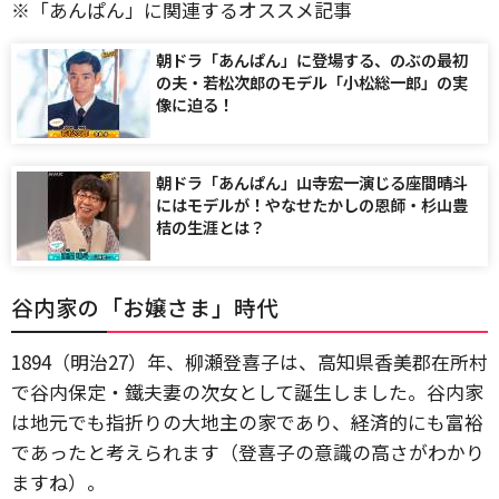
※「あんぱん」に関連するオススメ記事
朝ドラ「あんぱん」に登場する、のぶの最初
の夫・若松次郎のモデル「小松総一郎」の実
像に迫る！
朝ドラ「あんぱん」山寺宏一演じる座間晴斗
にはモデルが！やなせたかしの恩師・杉山豊
桔の生涯とは？
谷内家の「お嬢さま」時代
1894（明治27）年、柳瀬登喜子は、高知県香美郡在所村
で谷内保定・鐵夫妻の次女として誕生しました。谷内家
は地元でも指折りの大地主の家であり、経済的にも富裕
であったと考えられます（登喜子の意識の高さがわかり
ますね）。