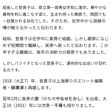
成長した登喜子は、県立第一高等女学校に進学。華やかな
着物を粋に着こなす姿と、生まれ持った美貌で、周囲でも
そのため、在学中から良縁の
一目置かれる存在でした。
噂が絶えなかったと伝わります。
結局、登喜子は在学中に豪商と結婚。しかし婚家になじ
めず短期間で離縁し、実家へ戻ったと伝わります。この
早すぎる離婚は、後年の決断力の萌芽でもありました。
しかしバツイチとなった登喜子に、運命的な出会いが訪れ
るのです。
1918（大正7）年、登喜子は上海帰りのエリート編集
者・
柳瀬清
と再婚します。
翌年2月に長男の
嵩
（のちの
やなせたかし
）を出産。大
正10（1921）年には次男・
千尋
も授かりました。