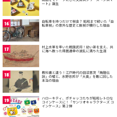
ート』誕生
自転車を持つだけで税金？ 昭和まで続いた「自
16
転車税」の意外な歴史と脱税が横行した理由
村上水軍を率いた戦国武将！幼い弟を支え、共
17
に海へ散った得居通幸の波乱に満ちた生涯
教科書と違う！江戸時代の田沼意次「賄賂伝
18
説」の嘘と、水野忠邦が「大奥」を敵に回した
本当の理由
ハローキティ、ポチャッコたちが昭和レトロな
19
コインケースに！「サンリオキャラクターズ コ
インケース」第２弾