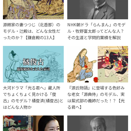
源頼家の妻つつじ（北香那）の
NHK朝ドラ「らんまん」のモデ
モデル・辻殿は、どんな女性だ
ル・牧野富太郎ってどんな人？
ったのか？【鎌倉殿の13人】
その生涯と学問的業績を解説
大河ドラマ「光る君へ」蔵人所
『源氏物語』に登場する色好み
でちょくちょく見かける「俊
な老女「源典侍」のモデル、実
古」のモデル？橘俊済(橘俊古)と
は紫式部の義姉だった！？【光
はどんな人物か
る君へ】