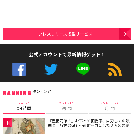
プレスリリース掲載サービス
公式アカウントで最新情報ゲット！
ランキング
RANKING
DAILY
WEEKLY
MONTHLY
24時間
週 間
月 間
『豊臣兄弟！』お市と柴田勝家、自刃しての最
1
期と「辞世の句」…運命を共にした２人の悲劇