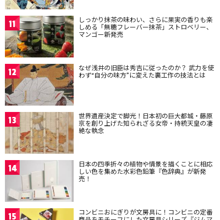
しっかり抹茶の味わい、さらに果実の香りも楽
11
しめる「無糖フレーバー抹茶」ストロベリー、
マンゴー新発売
なぜ浅井の旧臣は秀吉に従ったのか？ 武力を使
12
わず“自分の味方”に変えた裏工作の技法とは
世界遺産決定で脚光！日本初の巨大都城・藤原
13
京を創り上げた知られざる女帝・持統天皇の凄
絶な執念
日本の四季折々の植物や情景を描くことに相応
14
しい色を集めた水彩色鉛筆『色辞典』が新発
売！
コンビニおにぎりが文房具に！コンビニの定番
15
商品をモチーフにした文房具シリーズ『ジムマ