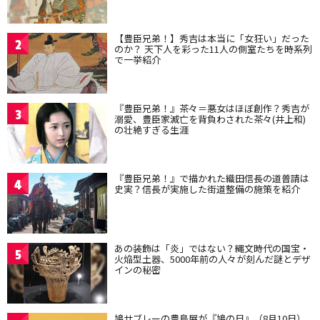
【豊臣兄弟！】秀吉は本当に「女狂い」だった
2
のか？ 天下人を彩った11人の側室たちを時系列
で一挙紹介
『豊臣兄弟！』茶々＝悪女はほぼ創作？秀吉が
3
溺愛、豊臣家滅亡を背負わされた茶々(井上和)
の壮絶すぎる生涯
『豊臣兄弟！』で描かれた織田信長の道普請は
4
史実？信長が実施した街道整備の施策を紹介
あの装飾は「炎」ではない？縄文時代の国宝・
5
火焔型土器、5000年前の人々が刻んだ謎とデザ
インの秘密
鳩サブレーの豊島屋が『鳩の日』（8月10日）