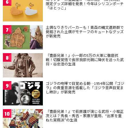
6
限定グッズ詳細を発表！今年はシリコンポーチ
「はとっこ」
土偶なりきりパーカーも！青森の縄文遺跡群で
7
発掘された土偶がモチーフのキュートなグッズ
が新発売
『豊臣兄弟！』小一郎の5万の大軍に徹底抗
8
戦！切腹覚悟で長宗我部元親に降伏を迫った武
将・谷忠澄の生涯
ゴジラの咆哮で目覚める朝…1954年公開『ゴジ
9
ラ』の貴重音源を搭載した「ゴジラ音声目覚ま
し時計」が新発売
『豊臣兄弟！』で萩原護が演じる武将・小堀正
10
次とは？秀長・秀吉・家康が重用、“出家を重
ねた実務派”の生涯