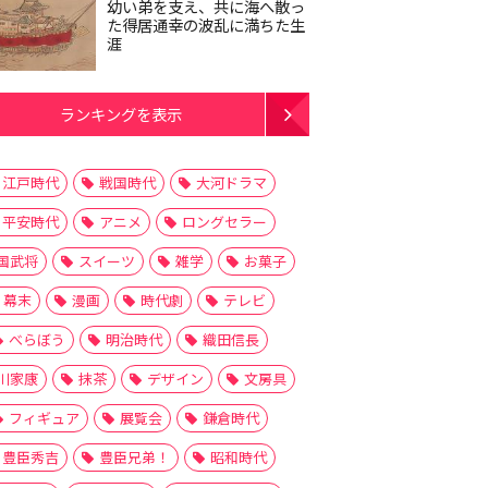
幼い弟を支え、共に海へ散っ
た得居通幸の波乱に満ちた生
涯
ランキングを表示
江戸時代
戦国時代
大河ドラマ
平安時代
アニメ
ロングセラー
国武将
スイーツ
雑学
お菓子
幕末
漫画
時代劇
テレビ
べらぼう
明治時代
織田信長
川家康
抹茶
デザイン
文房具
フィギュア
展覧会
鎌倉時代
豊臣秀吉
豊臣兄弟！
昭和時代