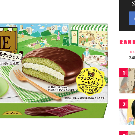
RAN
DA
2
1
2