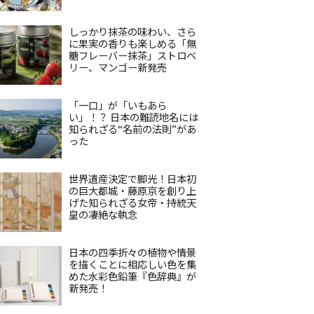
しっかり抹茶の味わい、さら
に果実の香りも楽しめる「無
糖フレーバー抹茶」ストロベ
リー、マンゴー新発売
「一口」が「いもあら
い」！？ 日本の難読地名には
知られざる“名前の法則”があ
った
世界遺産決定で脚光！日本初
の巨大都城・藤原京を創り上
げた知られざる女帝・持統天
皇の凄絶な執念
日本の四季折々の植物や情景
を描くことに相応しい色を集
めた水彩色鉛筆『色辞典』が
新発売！