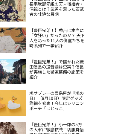
長宗我部元親の天才後継者・
信親とは？武勇を奮った若武
者の壮絶な最期
【豊臣兄弟！】秀吉は本当に
「女狂い」だったのか？ 天下
人を彩った11人の側室たちを
時系列で一挙紹介
『豊臣兄弟！』で描かれた織
田信長の道普請は史実？信長
が実施した街道整備の施策を
紹介
鳩サブレーの豊島屋が『鳩の
日』（8月10日）限定グッズ
詳細を発表！今年はシリコン
ポーチ「はとっこ」
『豊臣兄弟！』小一郎の5万
の大軍に徹底抗戦！切腹覚悟