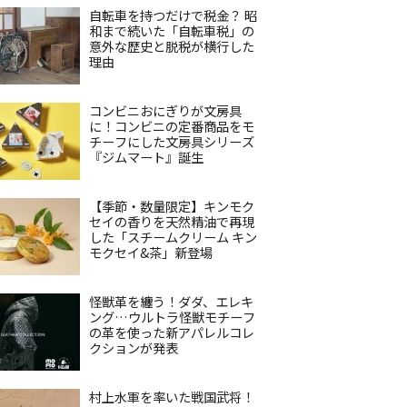
自転車を持つだけで税金？ 昭
和まで続いた「自転車税」の
意外な歴史と脱税が横行した
理由
コンビニおにぎりが文房具
に！コンビニの定番商品をモ
チーフにした文房具シリーズ
『ジムマート』誕生
【季節・数量限定】キンモク
セイの香りを天然精油で再現
した「スチームクリーム キン
モクセイ&茶」新登場
怪獣革を纏う！ダダ、エレキ
ング…ウルトラ怪獣モチーフ
の革を使った新アパレルコレ
クションが発表
村上水軍を率いた戦国武将！