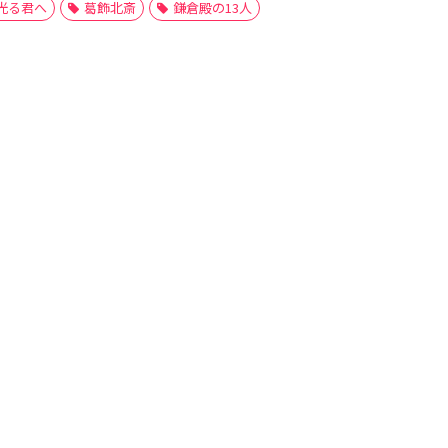
光る君へ
葛飾北斎
鎌倉殿の13人