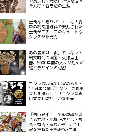
で長宗我部元親に降伏を迫っ
た武将・谷忠澄の生涯
土偶なりきりパーカーも！青
森の縄文遺跡群で発掘された
土偶がモチーフのキュートな
グッズが新発売
あの装飾は「炎」ではない？
縄文時代の国宝・火焔型土
器、5000年前の人々が刻んだ
謎とデザインの秘密
ゴジラの咆哮で目覚める朝…
1954年公開『ゴジラ』の貴重
音源を搭載した「ゴジラ音声
目覚まし時計」が新発売
『豊臣兄弟！』で萩原護が演
じる武将・小堀正次とは？秀
長・秀吉・家康が重用、“出
家を重ねた実務派”の生涯