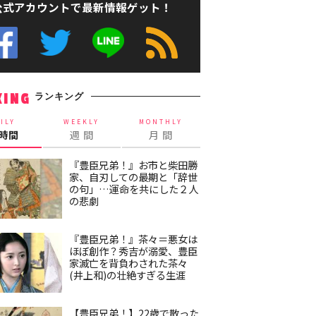
公式アカウントで最新情報ゲット！
ランキング
KING
ILY
WEEKLY
MONTHLY
4時間
週 間
月 間
『豊臣兄弟！』お市と柴田勝
家、自刃しての最期と「辞世
の句」…運命を共にした２人
の悲劇
『豊臣兄弟！』茶々＝悪女は
ほぼ創作？秀吉が溺愛、豊臣
家滅亡を背負わされた茶々
(井上和)の壮絶すぎる生涯
【豊臣兄弟！】22歳で散った