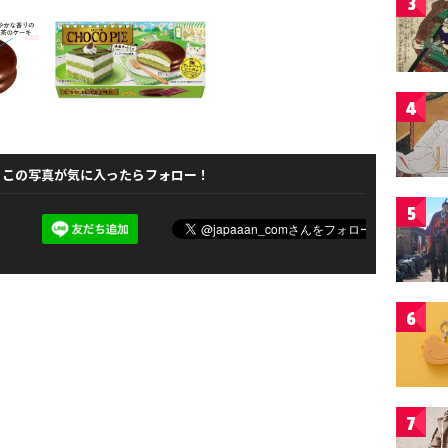
3
4
この写真が気に入ったらフォロー！
5
6
7