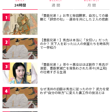
DAILY
WEEKLY
MONTHLY
24時間
週 間
月 間
『豊臣兄弟！』お市と柴田勝家、自刃しての最
1
期と「辞世の句」…運命を共にした２人の悲劇
【豊臣兄弟！】秀吉は本当に「女狂い」だった
2
のか？ 天下人を彩った11人の側室たちを時系列
で一挙紹介
『豊臣兄弟！』茶々＝悪女はほぼ創作？秀吉が
3
溺愛、豊臣家滅亡を背負わされた茶々(井上和)
の壮絶すぎる生涯
なぜ浅井の旧臣は秀吉に従ったのか？ 武力を使
4
わず“自分の味方”に変えた裏工作の技法とは