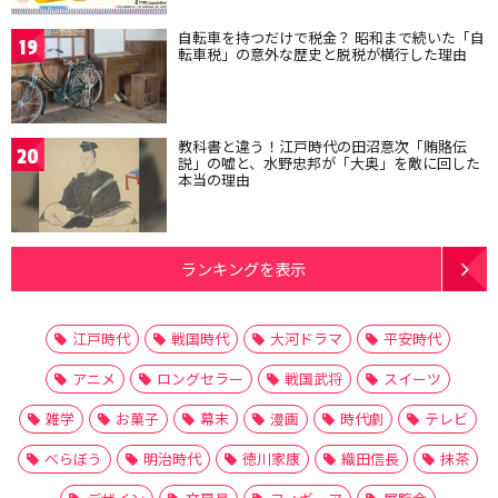
自転車を持つだけで税金？ 昭和まで続いた「自
19
転車税」の意外な歴史と脱税が横行した理由
教科書と違う！江戸時代の田沼意次「賄賂伝
20
説」の嘘と、水野忠邦が「大奥」を敵に回した
本当の理由
ランキングを表示
江戸時代
戦国時代
大河ドラマ
平安時代
アニメ
ロングセラー
戦国武将
スイーツ
雑学
お菓子
幕末
漫画
時代劇
テレビ
べらぼう
明治時代
徳川家康
織田信長
抹茶