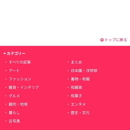
トップに戻る
カテゴリー
すべての記事
まとめ
アート
日本画・浮世絵
ファッション
着物・和服
雑貨・インテリア
和雑貨
グルメ
和菓子
観光・地域
エンタメ
暮らし
歴史・文化
古写真