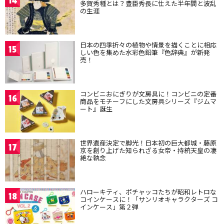
14
多賀秀種とは？豊臣秀長に仕えた半年間と波乱
の生涯
日本の四季折々の植物や情景を描くことに相応
15
しい色を集めた水彩色鉛筆『色辞典』が新発
売！
コンビニおにぎりが文房具に！コンビニの定番
16
商品をモチーフにした文房具シリーズ『ジムマ
ート』誕生
世界遺産決定で脚光！日本初の巨大都城・藤原
17
京を創り上げた知られざる女帝・持統天皇の凄
絶な執念
ハローキティ、ポチャッコたちが昭和レトロな
18
コインケースに！「サンリオキャラクターズ コ
インケース」第２弾