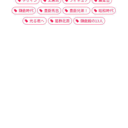
デザイン
文房具
フィギュア
展覧会
鎌倉時代
豊臣秀吉
豊臣兄弟！
昭和時代
光る君へ
葛飾北斎
鎌倉殿の13人