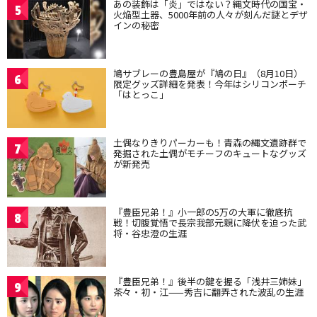
あの装飾は「炎」ではない？縄文時代の国宝・
5
火焔型土器、5000年前の人々が刻んだ謎とデザ
インの秘密
鳩サブレーの豊島屋が『鳩の日』（8月10日）
6
限定グッズ詳細を発表！今年はシリコンポーチ
「はとっこ」
土偶なりきりパーカーも！青森の縄文遺跡群で
7
発掘された土偶がモチーフのキュートなグッズ
が新発売
『豊臣兄弟！』小一郎の5万の大軍に徹底抗
8
戦！切腹覚悟で長宗我部元親に降伏を迫った武
将・谷忠澄の生涯
『豊臣兄弟！』後半の鍵を握る「浅井三姉妹」
9
茶々・初・江——秀吉に翻弄された波乱の生涯