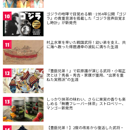
ゴジラの咆哮で目覚める朝…1954年公開『ゴジ
10
ラ』の貴重音源を搭載した「ゴジラ音声目覚ま
し時計」が新発売
村上水軍を率いた戦国武将！幼い弟を支え、共
11
に海へ散った得居通幸の波乱に満ちた生涯
『豊臣兄弟！』で萩原護が演じる武将・小堀正
12
次とは？秀長・秀吉・家康が重用、“出家を重
ねた実務派”の生涯
しっかり抹茶の味わい、さらに果実の香りも楽
13
しめる「無糖フレーバー抹茶」ストロベリー、
マンゴー新発売
【豊臣兄弟！】2度の改易から復活した武将・