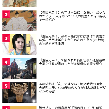
【豊臣兄弟！】秀吉は本当に「女狂い」だった
2
のか？ 天下人を彩った11人の側室たちを時系列
で一挙紹介
『豊臣兄弟！』茶々＝悪女はほぼ創作？秀吉が
3
溺愛、豊臣家滅亡を背負わされた茶々(井上和)
の壮絶すぎる生涯
『豊臣兄弟！』で描かれた織田信長の道普請は
4
史実？信長が実施した街道整備の施策を紹介
あの装飾は「炎」ではない？縄文時代の国宝・
5
火焔型土器、5000年前の人々が刻んだ謎とデザ
インの秘密
鳩サブレーの豊島屋が『鳩の日』（8月10日）