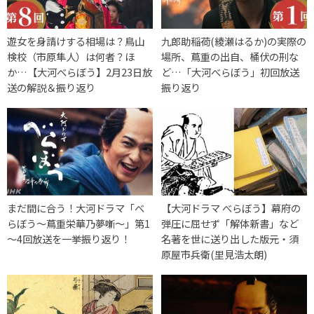
遊女を身請けする相場は？鳥山
九郎助稲荷(綾瀬はるか)の実際の
検校（市原隼人）は何者？ほ
場所、蔦重の出自、桶伏の刑な
か…【大河べらぼう】2月23日放
ど…「大河べらぼう」初回放送
送の解説＆振り返り
振り返り
まだ間に合う！大河ドラマ「べ
【大河ドラマ べらぼう】幕府の
らぼう～蔦重栄華乃夢噺～」第1
弾圧に屈せず「解体新書」など
～4回放送を一挙振り返り！
名著を世に送り出した版元・須
原屋市兵衛(里見浩太朗)