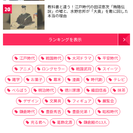
教科書と違う！江戸時代の田沼意次「賄賂伝
20
説」の嘘と、水野忠邦が「大奥」を敵に回した
本当の理由
ランキングを表示
江戸時代
戦国時代
大河ドラマ
平安時代
アニメ
ロングセラー
戦国武将
スイーツ
雑学
お菓子
幕末
漫画
時代劇
テレビ
べらぼう
明治時代
徳川家康
織田信長
抹茶
デザイン
文房具
フィギュア
展覧会
鎌倉時代
豊臣秀吉
豊臣兄弟！
昭和時代
光る君へ
葛飾北斎
鎌倉殿の13人