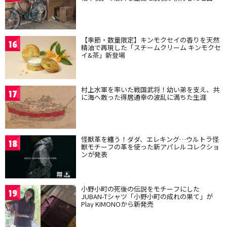
【季節・数量限定】キンモクセイの香りを天然
16
精油で再現した「スチームクリーム キンモクセ
イ&茶」新登場
村上水軍を率いた戦国武将！幼い弟を支え、共
17
に海へ散った得居通幸の波乱に満ちた生涯
怪獣革を纏う！ダダ、エレキング…ウルトラ怪
18
獣モチーフの革を使った新アパレルコレクショ
ンが発表
小野小町の死後の伝説をモチーフにした
19
JUBAN-Tシャツ「小野小町の成れの果て」が
Play KIMONOから新発売