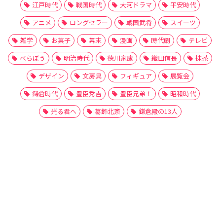
江戸時代
戦国時代
大河ドラマ
平安時代
アニメ
ロングセラー
戦国武将
スイーツ
雑学
お菓子
幕末
漫画
時代劇
テレビ
べらぼう
明治時代
徳川家康
織田信長
抹茶
デザイン
文房具
フィギュア
展覧会
鎌倉時代
豊臣秀吉
豊臣兄弟！
昭和時代
光る君へ
葛飾北斎
鎌倉殿の13人