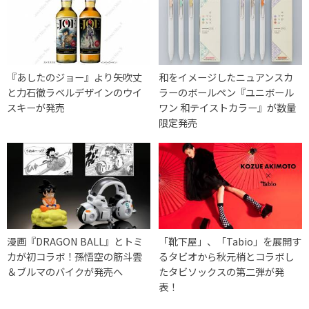
『あしたのジョー』より矢吹丈
和をイメージしたニュアンスカ
と力石徹ラベルデザインのウイ
ラーのボールペン『ユニボール
スキーが発売
ワン 和テイストカラー』が数量
限定発売
漫画『DRAGON BALL』とトミ
「靴下屋」、「Tabio」を展開す
カが初コラボ！孫悟空の筋斗雲
るタビオから秋元梢とコラボし
＆ブルマのバイクが発売へ
たタビソックスの第二弾が発
表！