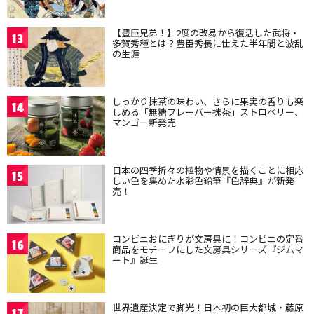
【豊臣兄弟！】2度の改易から復活した武将・
13
多賀秀種とは？豊臣秀長に仕えた半年間と波乱
の生涯
しっかり抹茶の味わい、さらに果実の香りも楽
14
しめる「無糖フレーバー抹茶」ストロベリー、
マンゴー新発売
日本の四季折々の植物や情景を描くことに相応
15
しい色を集めた水彩色鉛筆『色辞典』が新発
売！
コンビニおにぎりが文房具に！コンビニの定番
16
商品をモチーフにした文房具シリーズ『ジムマ
ート』誕生
世界遺産決定で脚光！日本初の巨大都城・藤原