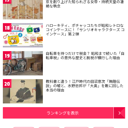
17
京を創り上げた知られざる女帝・持統天皇の凄
絶な執念
ハローキティ、ポチャッコたちが昭和レトロな
18
コインケースに！「サンリオキャラクターズ コ
インケース」第２弾
自転車を持つだけで税金？ 昭和まで続いた「自
19
転車税」の意外な歴史と脱税が横行した理由
教科書と違う！江戸時代の田沼意次「賄賂伝
20
説」の嘘と、水野忠邦が「大奥」を敵に回した
本当の理由
ランキングを表示