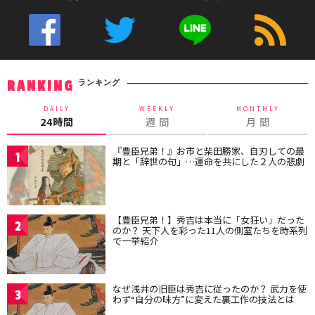
ランキング
RANKING
DAILY
WEEKLY
MONTHLY
24時間
週 間
月 間
『豊臣兄弟！』お市と柴田勝家、自刃しての最
1
期と「辞世の句」…運命を共にした２人の悲劇
【豊臣兄弟！】秀吉は本当に「女狂い」だった
2
のか？ 天下人を彩った11人の側室たちを時系列
で一挙紹介
なぜ浅井の旧臣は秀吉に従ったのか？ 武力を使
3
わず“自分の味方”に変えた裏工作の技法とは