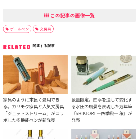
この記事の画像一覧
ボールペン
文房具
関連する記事
RELATED
家具のように末長く愛用でき
数量限定。四季を通して変化す
る。カリモク家具と人気文房具
る水田の風景を表現した万年筆
「ジェットストリーム」がコラ
『SHIKIORI ―四季織― 穣』が
ボした多機能ペンが新発売
発売