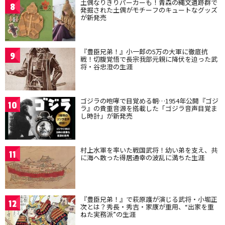
土偶なりきりパーカーも！青森の縄文遺跡群で
8
発掘された土偶がモチーフのキュートなグッズ
が新発売
『豊臣兄弟！』小一郎の5万の大軍に徹底抗
9
戦！切腹覚悟で長宗我部元親に降伏を迫った武
将・谷忠澄の生涯
ゴジラの咆哮で目覚める朝…1954年公開『ゴジ
10
ラ』の貴重音源を搭載した「ゴジラ音声目覚ま
し時計」が新発売
村上水軍を率いた戦国武将！幼い弟を支え、共
11
に海へ散った得居通幸の波乱に満ちた生涯
『豊臣兄弟！』で萩原護が演じる武将・小堀正
12
次とは？秀長・秀吉・家康が重用、“出家を重
ねた実務派”の生涯