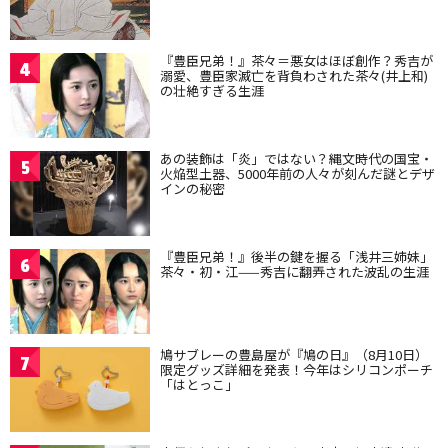
『豊臣兄弟！』茶々＝悪女はほぼ創作？秀吉が
4
溺愛、豊臣家滅亡を背負わされた茶々(井上和)
の壮絶すぎる生涯
あの装飾は「炎」ではない？縄文時代の国宝・
5
火焔型土器、5000年前の人々が刻んだ謎とデザ
インの秘密
『豊臣兄弟！』後半の鍵を握る「浅井三姉妹」
6
茶々・初・江——秀吉に翻弄された波乱の生涯
鳩サブレーの豊島屋が『鳩の日』（8月10日）
7
限定グッズ詳細を発表！今年はシリコンポーチ
「はとっこ」