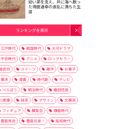
幼い弟を支え、共に海へ散っ
た得居通幸の波乱に満ちた生
涯
ランキングを表示
江戸時代
戦国時代
大河ドラマ
平安時代
アニメ
ロングセラー
国武将
スイーツ
雑学
お菓子
幕末
漫画
時代劇
テレビ
べらぼう
明治時代
織田信長
川家康
抹茶
デザイン
文房具
フィギュア
展覧会
鎌倉時代
豊臣秀吉
豊臣兄弟！
昭和時代