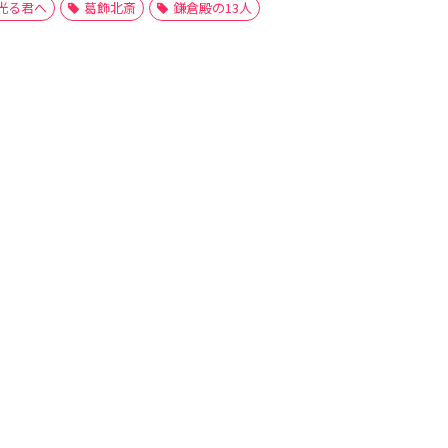
光る君へ
葛飾北斎
鎌倉殿の13人