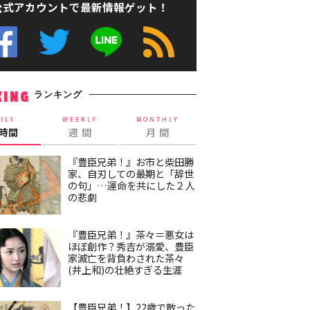
公式アカウントで最新情報ゲット！
ランキング
KING
ILY
WEEKLY
MONTHLY
4時間
週 間
月 間
『豊臣兄弟！』お市と柴田勝
家、自刃しての最期と「辞世
の句」…運命を共にした２人
の悲劇
『豊臣兄弟！』茶々＝悪女は
ほぼ創作？秀吉が溺愛、豊臣
家滅亡を背負わされた茶々
(井上和)の壮絶すぎる生涯
【豊臣兄弟！】22歳で散った