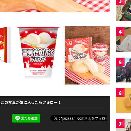
3
4
5
6
この写真が気に入ったらフォロー！
7