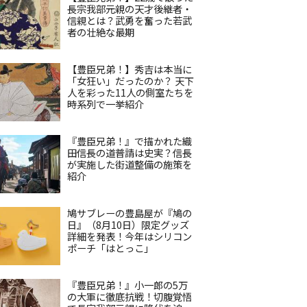
長宗我部元親の天才後継者・
信親とは？武勇を奮った若武
者の壮絶な最期
【豊臣兄弟！】秀吉は本当に
「女狂い」だったのか？ 天下
人を彩った11人の側室たちを
時系列で一挙紹介
『豊臣兄弟！』で描かれた織
田信長の道普請は史実？信長
が実施した街道整備の施策を
紹介
鳩サブレーの豊島屋が『鳩の
日』（8月10日）限定グッズ
詳細を発表！今年はシリコン
ポーチ「はとっこ」
『豊臣兄弟！』小一郎の5万
の大軍に徹底抗戦！切腹覚悟