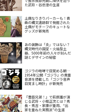
で長宗我部元親に降伏を迫っ
た武将・谷忠澄の生涯
土偶なりきりパーカーも！青
森の縄文遺跡群で発掘された
土偶がモチーフのキュートな
グッズが新発売
あの装飾は「炎」ではない？
縄文時代の国宝・火焔型土
器、5000年前の人々が刻んだ
謎とデザインの秘密
ゴジラの咆哮で目覚める朝…
1954年公開『ゴジラ』の貴重
音源を搭載した「ゴジラ音声
目覚まし時計」が新発売
『豊臣兄弟！』で萩原護が演
じる武将・小堀正次とは？秀
長・秀吉・家康が重用、“出
家を重ねた実務派”の生涯