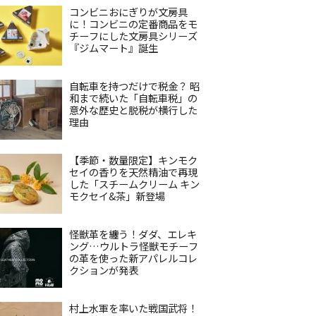
コンビニおにぎりが文房具
に！コンビニの定番商品をモ
チーフにした文房具シリーズ
『ジムマート』誕生
自転車を持つだけで税金？ 昭
和まで続いた「自転車税」の
意外な歴史と脱税が横行した
理由
【季節・数量限定】キンモク
セイの香りを天然精油で再現
した「スチームクリーム キン
モクセイ&茶」新登場
怪獣革を纏う！ダダ、エレキ
ング…ウルトラ怪獣モチーフ
の革を使った新アパレルコレ
クションが発表
村上水軍を率いた戦国武将！