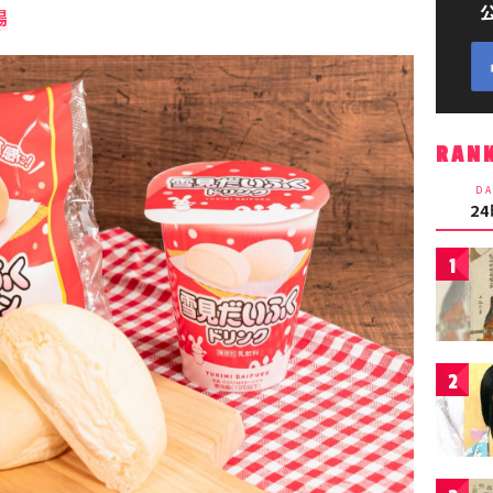
場
RAN
DA
2
1
2