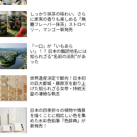
しっかり抹茶の味わい、さら
に果実の香りも楽しめる「無
糖フレーバー抹茶」ストロベ
リー、マンゴー新発売
「一口」が「いもあら
い」！？ 日本の難読地名には
知られざる“名前の法則”があ
った
世界遺産決定で脚光！日本初
の巨大都城・藤原京を創り上
げた知られざる女帝・持統天
皇の凄絶な執念
日本の四季折々の植物や情景
を描くことに相応しい色を集
めた水彩色鉛筆『色辞典』が
新発売！