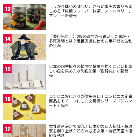
しっかり抹茶の味わい、さらに果実の香りも楽
13
しめる「無糖フレーバー抹茶」ストロベリー、
マンゴー新発売
【豊臣兄弟！】2度の改易から復活した武将・
14
多賀秀種とは？豊臣秀長に仕えた半年間と波乱
の生涯
日本の四季折々の植物や情景を描くことに相応
15
しい色を集めた水彩色鉛筆『色辞典』が新発
売！
コンビニおにぎりが文房具に！コンビニの定番
16
商品をモチーフにした文房具シリーズ『ジムマ
ート』誕生
世界遺産決定で脚光！日本初の巨大都城・藤原
17
京を創り上げた知られざる女帝・持統天皇の凄
絶な執念