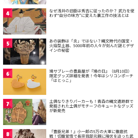
なぜ浅井の旧臣は秀吉に従ったのか？ 武力を使
4
わず“自分の味方”に変えた裏工作の技法とは
あの装飾は「炎」ではない？縄文時代の国宝・
5
火焔型土器、5000年前の人々が刻んだ謎とデザ
インの秘密
鳩サブレーの豊島屋が『鳩の日』（8月10日）
6
限定グッズ詳細を発表！今年はシリコンポーチ
「はとっこ」
土偶なりきりパーカーも！青森の縄文遺跡群で
7
発掘された土偶がモチーフのキュートなグッズ
が新発売
『豊臣兄弟！』小一郎の5万の大軍に徹底抗
8
戦！切腹覚悟で長宗我部元親に降伏を迫った武