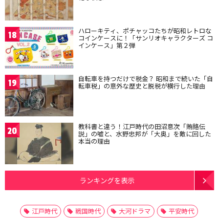
ハローキティ、ポチャッコたちが昭和レトロな
18
コインケースに！「サンリオキャラクターズ コ
インケース」第２弾
自転車を持つだけで税金？ 昭和まで続いた「自
19
転車税」の意外な歴史と脱税が横行した理由
教科書と違う！江戸時代の田沼意次「賄賂伝
20
説」の嘘と、水野忠邦が「大奥」を敵に回した
本当の理由
ランキングを表示
江戸時代
戦国時代
大河ドラマ
平安時代