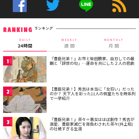
ランキング
RANKING
DAILY
WEEKLY
MONTHLY
24時間
週 間
月 間
『豊臣兄弟！』お市と柴田勝家、自刃しての最
1
期と「辞世の句」…運命を共にした２人の悲劇
【豊臣兄弟！】秀吉は本当に「女狂い」だった
2
のか？ 天下人を彩った11人の側室たちを時系列
で一挙紹介
『豊臣兄弟！』茶々＝悪女はほぼ創作？秀吉が
3
溺愛、豊臣家滅亡を背負わされた茶々(井上和)
の壮絶すぎる生涯