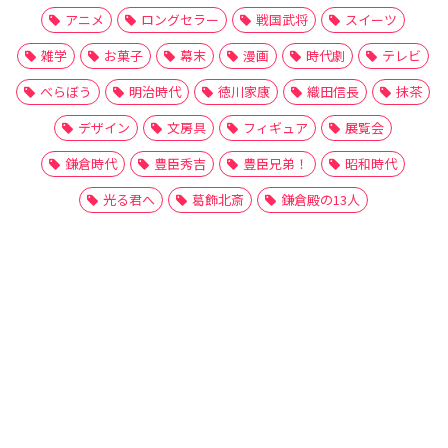
アニメ
ロングセラー
戦国武将
スイーツ
雑学
お菓子
幕末
漫画
時代劇
テレビ
べらぼう
明治時代
徳川家康
織田信長
抹茶
デザイン
文房具
フィギュア
展覧会
鎌倉時代
豊臣秀吉
豊臣兄弟！
昭和時代
光る君へ
葛飾北斎
鎌倉殿の13人