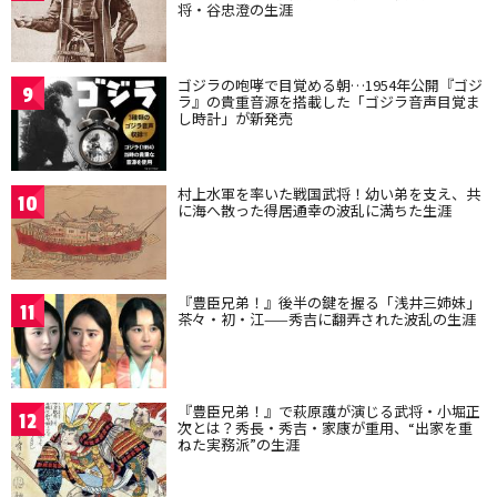
将・谷忠澄の生涯
ゴジラの咆哮で目覚める朝…1954年公開『ゴジ
9
ラ』の貴重音源を搭載した「ゴジラ音声目覚ま
し時計」が新発売
村上水軍を率いた戦国武将！幼い弟を支え、共
10
に海へ散った得居通幸の波乱に満ちた生涯
『豊臣兄弟！』後半の鍵を握る「浅井三姉妹」
11
茶々・初・江——秀吉に翻弄された波乱の生涯
『豊臣兄弟！』で萩原護が演じる武将・小堀正
12
次とは？秀長・秀吉・家康が重用、“出家を重
ねた実務派”の生涯