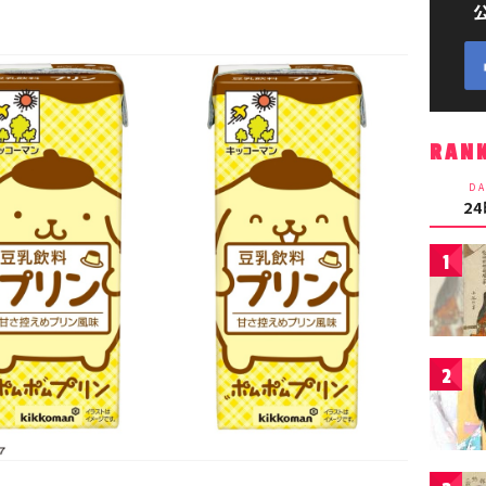
RAN
DA
2
1
2