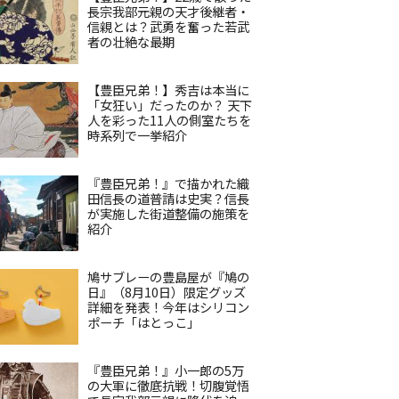
長宗我部元親の天才後継者・
信親とは？武勇を奮った若武
者の壮絶な最期
【豊臣兄弟！】秀吉は本当に
「女狂い」だったのか？ 天下
人を彩った11人の側室たちを
時系列で一挙紹介
『豊臣兄弟！』で描かれた織
田信長の道普請は史実？信長
が実施した街道整備の施策を
紹介
鳩サブレーの豊島屋が『鳩の
日』（8月10日）限定グッズ
詳細を発表！今年はシリコン
ポーチ「はとっこ」
『豊臣兄弟！』小一郎の5万
の大軍に徹底抗戦！切腹覚悟