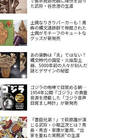
で長宗我部元親に降伏を迫っ
た武将・谷忠澄の生涯
土偶なりきりパーカーも！青
森の縄文遺跡群で発掘された
土偶がモチーフのキュートな
グッズが新発売
あの装飾は「炎」ではない？
縄文時代の国宝・火焔型土
器、5000年前の人々が刻んだ
謎とデザインの秘密
ゴジラの咆哮で目覚める朝…
1954年公開『ゴジラ』の貴重
音源を搭載した「ゴジラ音声
目覚まし時計」が新発売
『豊臣兄弟！』で萩原護が演
じる武将・小堀正次とは？秀
長・秀吉・家康が重用、“出
家を重ねた実務派”の生涯