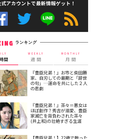
公式アカウントで最新情報ゲット！
ランキング
KING
ILY
WEEKLY
MONTHLY
4時間
週 間
月 間
『豊臣兄弟！』お市と柴田勝
家、自刃しての最期と「辞世
の句」…運命を共にした２人
の悲劇
『豊臣兄弟！』茶々＝悪女は
ほぼ創作？秀吉が溺愛、豊臣
家滅亡を背負わされた茶々
(井上和)の壮絶すぎる生涯
【豊臣兄弟！】22歳で散った