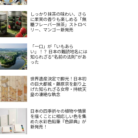
しっかり抹茶の味わい、さら
に果実の香りも楽しめる「無
糖フレーバー抹茶」ストロベ
リー、マンゴー新発売
「一口」が「いもあら
い」！？ 日本の難読地名には
知られざる“名前の法則”があ
った
世界遺産決定で脚光！日本初
の巨大都城・藤原京を創り上
げた知られざる女帝・持統天
皇の凄絶な執念
日本の四季折々の植物や情景
を描くことに相応しい色を集
めた水彩色鉛筆『色辞典』が
新発売！