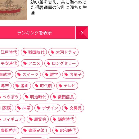
幼い弟を支え、共に海へ散っ
た得居通幸の波乱に満ちた生
涯
ランキングを表示
江戸時代
戦国時代
大河ドラマ
平安時代
アニメ
ロングセラー
国武将
スイーツ
雑学
お菓子
幕末
漫画
時代劇
テレビ
べらぼう
明治時代
織田信長
川家康
抹茶
デザイン
文房具
フィギュア
展覧会
鎌倉時代
豊臣秀吉
豊臣兄弟！
昭和時代