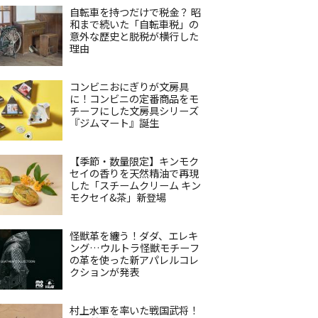
自転車を持つだけで税金？ 昭
和まで続いた「自転車税」の
意外な歴史と脱税が横行した
理由
コンビニおにぎりが文房具
に！コンビニの定番商品をモ
チーフにした文房具シリーズ
『ジムマート』誕生
【季節・数量限定】キンモク
セイの香りを天然精油で再現
した「スチームクリーム キン
モクセイ&茶」新登場
怪獣革を纏う！ダダ、エレキ
ング…ウルトラ怪獣モチーフ
の革を使った新アパレルコレ
クションが発表
村上水軍を率いた戦国武将！