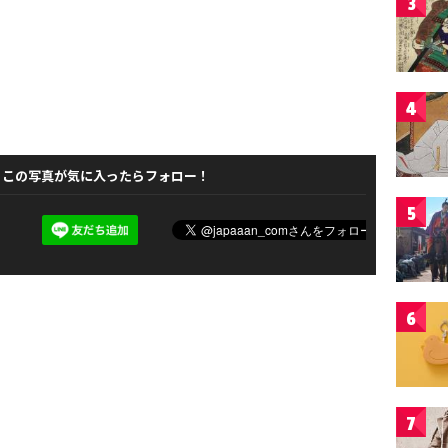
3
4
この写真が気に入ったらフォロー！
5
6
7