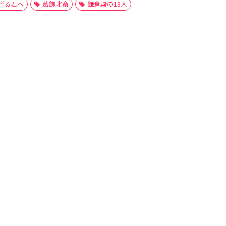
光る君へ
葛飾北斎
鎌倉殿の13人