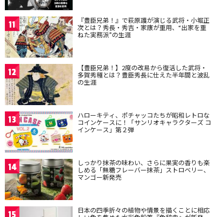
『豊臣兄弟！』で萩原護が演じる武将・小堀正
11
次とは？秀長・秀吉・家康が重用、“出家を重
ねた実務派”の生涯
【豊臣兄弟！】2度の改易から復活した武将・
12
多賀秀種とは？豊臣秀長に仕えた半年間と波乱
の生涯
ハローキティ、ポチャッコたちが昭和レトロな
13
コインケースに！「サンリオキャラクターズ コ
インケース」第２弾
しっかり抹茶の味わい、さらに果実の香りも楽
14
しめる「無糖フレーバー抹茶」ストロベリー、
マンゴー新発売
日本の四季折々の植物や情景を描くことに相応
15