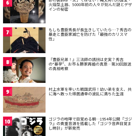
6
火焔型土器、5000年前の人々が刻んだ謎とデザ
インの秘密
もしも豊臣秀長が長生きしていたら…？秀吉の
7
暴走と豊臣家滅亡を防げた「最強のカリスマ
性」
『豊臣兄弟！』三法師の誘拐は史実？秀吉
8
の“暴挙”、お市＆勝家再婚の真意…第30回放送
の真相考察
村上水軍を率いた戦国武将！幼い弟を支え、共
9
に海へ散った得居通幸の波乱に満ちた生涯
ゴジラの咆哮で目覚める朝…1954年公開『ゴジ
10
ラ』の貴重音源を搭載した「ゴジラ音声目覚ま
し時計」が新発売