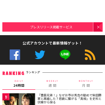
プレスリリース掲載サービス
公式アカウントで最新情報ゲット！
ランキング
RANKING
DAILY
WEEKLY
MONTHLY
24時間
週 間
月 間
『豊臣兄弟！』なぜお市は秀吉の勧めで柴田勝
1
家と再婚した？悲劇に繋がる「真相」を史料と
伏線から探る