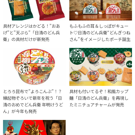
具材アレンジはかどる！”おあ
もふもふの耳＆しっぽがキュー
げ”と”天ぷら”「日清のどん兵
ト♡日清のどん兵衛“どんぎつね
衛」の具材だけが新発売
さん”をイメージしたポーチ誕生
とろろ昆布で”よろこんぶ”！？
具材も付いてるぞ！和風カップ
縁起物ぞろいで新年を祝う「日
麺「日清のどん兵衛」を再現し
清のおめでどん兵衛 年明けうど
たミニチュアチャームが発売
ん」が今年も発売