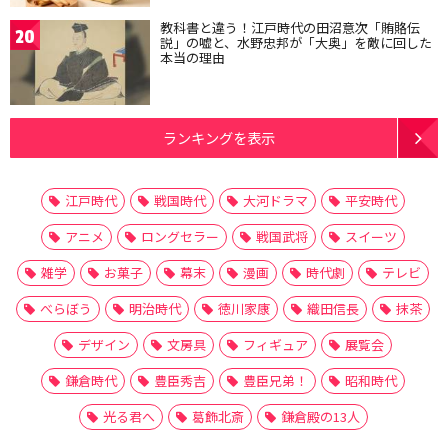
教科書と違う！江戸時代の田沼意次「賄賂伝
20
説」の嘘と、水野忠邦が「大奥」を敵に回した
本当の理由
ランキングを表示
江戸時代
戦国時代
大河ドラマ
平安時代
アニメ
ロングセラー
戦国武将
スイーツ
雑学
お菓子
幕末
漫画
時代劇
テレビ
べらぼう
明治時代
徳川家康
織田信長
抹茶
デザイン
文房具
フィギュア
展覧会
鎌倉時代
豊臣秀吉
豊臣兄弟！
昭和時代
光る君へ
葛飾北斎
鎌倉殿の13人