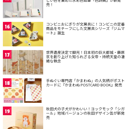
しい色を集めた水彩色鉛筆『色辞典』が新発
売！
コンビニおにぎりが文房具に！コンビニの定番
16
商品をモチーフにした文房具シリーズ『ジムマ
ート』誕生
世界遺産決定で脚光！日本初の巨大都城・藤原
17
京を創り上げた知られざる女帝・持統天皇の凄
絶な執念
手ぬぐい専門店「かまわぬ」の人気柄がポスト
18
カードに『かまわぬ POSTCARD BOOK』発売
秋田犬の子犬がかわいい！ヨックモック「シガ
19
ール」地域バージョンの秋田デザイン缶が新発
売