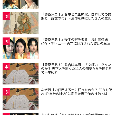
『豊臣兄弟！』お市と柴田勝家、自刃しての最
2
期と「辞世の句」…運命を共にした２人の悲劇
『豊臣兄弟！』後半の鍵を握る「浅井三姉妹」
3
茶々・初・江——秀吉に翻弄された波乱の生涯
【豊臣兄弟！】秀吉は本当に「女狂い」だった
4
のか？ 天下人を彩った11人の側室たちを時系列
で一挙紹介
なぜ浅井の旧臣は秀吉に従ったのか？ 武力を使
5
わず“自分の味方”に変えた裏工作の技法とは
あの装飾は「炎」ではない？縄文時代の国宝・