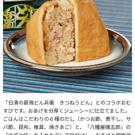
「日清の最強どん兵衛 きつねうどん」とのコラボおむ
すびです。おあげを分厚くジューシーに仕立てました。
ごはんはこだわりの６種のだし（かつお節、煮干し、サ
バ節、昆布、椎茸、焼きあご）と、「八幡屋礒五郎」の
「ゆず七味」を入れたタレで味付けし、おあげと相性抜