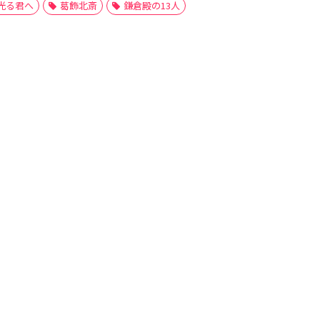
光る君へ
葛飾北斎
鎌倉殿の13人