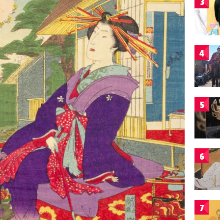
3
4
5
6
7