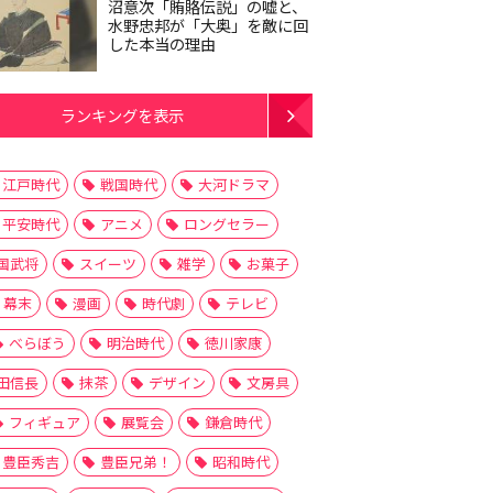
沼意次「賄賂伝説」の嘘と、
水野忠邦が「大奥」を敵に回
した本当の理由
ランキングを表示
江戸時代
戦国時代
大河ドラマ
平安時代
アニメ
ロングセラー
国武将
スイーツ
雑学
お菓子
幕末
漫画
時代劇
テレビ
べらぼう
明治時代
徳川家康
田信長
抹茶
デザイン
文房具
フィギュア
展覧会
鎌倉時代
豊臣秀吉
豊臣兄弟！
昭和時代