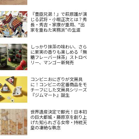
『豊臣兄弟！』で萩原護が演
じる武将・小堀正次とは？秀
長・秀吉・家康が重用、“出
家を重ねた実務派”の生涯
しっかり抹茶の味わい、さら
に果実の香りも楽しめる「無
糖フレーバー抹茶」ストロベ
リー、マンゴー新発売
コンビニおにぎりが文房具
に！コンビニの定番商品をモ
チーフにした文房具シリーズ
『ジムマート』誕生
世界遺産決定で脚光！日本初
の巨大都城・藤原京を創り上
げた知られざる女帝・持統天
皇の凄絶な執念