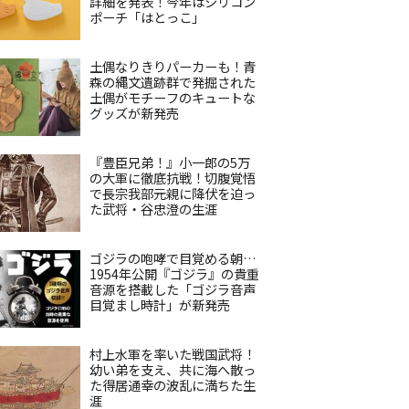
詳細を発表！今年はシリコン
ポーチ「はとっこ」
土偶なりきりパーカーも！青
森の縄文遺跡群で発掘された
土偶がモチーフのキュートな
グッズが新発売
『豊臣兄弟！』小一郎の5万
の大軍に徹底抗戦！切腹覚悟
で長宗我部元親に降伏を迫っ
た武将・谷忠澄の生涯
ゴジラの咆哮で目覚める朝…
1954年公開『ゴジラ』の貴重
音源を搭載した「ゴジラ音声
目覚まし時計」が新発売
村上水軍を率いた戦国武将！
幼い弟を支え、共に海へ散っ
た得居通幸の波乱に満ちた生
涯