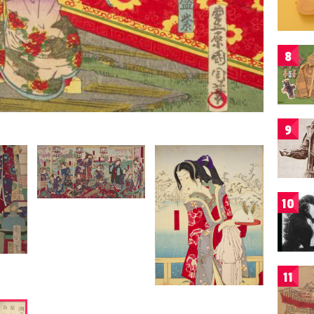
8
9
10
11