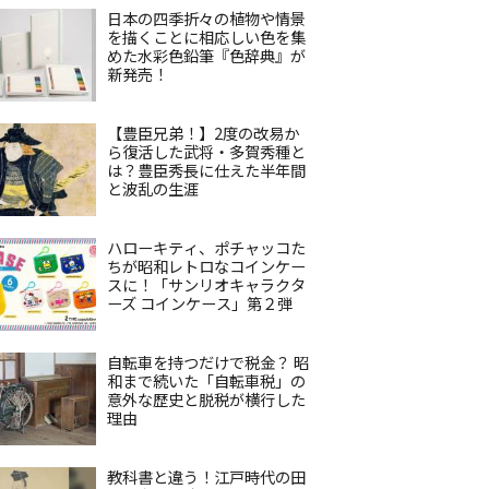
日本の四季折々の植物や情景
を描くことに相応しい色を集
めた水彩色鉛筆『色辞典』が
新発売！
【豊臣兄弟！】2度の改易か
ら復活した武将・多賀秀種と
は？豊臣秀長に仕えた半年間
と波乱の生涯
ハローキティ、ポチャッコた
ちが昭和レトロなコインケー
スに！「サンリオキャラクタ
ーズ コインケース」第２弾
自転車を持つだけで税金？ 昭
和まで続いた「自転車税」の
意外な歴史と脱税が横行した
理由
教科書と違う！江戸時代の田