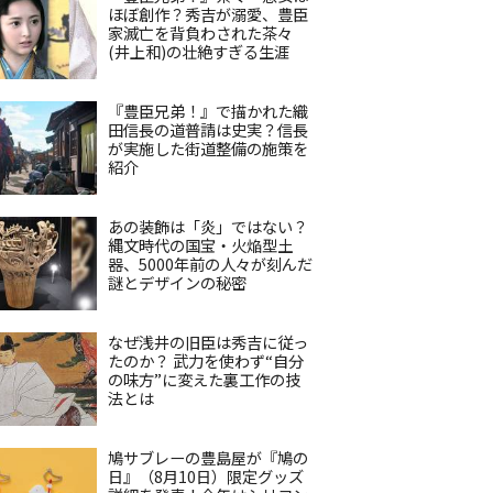
ほぼ創作？秀吉が溺愛、豊臣
家滅亡を背負わされた茶々
(井上和)の壮絶すぎる生涯
『豊臣兄弟！』で描かれた織
田信長の道普請は史実？信長
が実施した街道整備の施策を
紹介
あの装飾は「炎」ではない？
縄文時代の国宝・火焔型土
器、5000年前の人々が刻んだ
謎とデザインの秘密
なぜ浅井の旧臣は秀吉に従っ
たのか？ 武力を使わず“自分
の味方”に変えた裏工作の技
法とは
鳩サブレーの豊島屋が『鳩の
日』（8月10日）限定グッズ