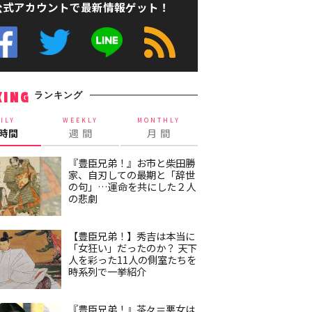
公式アカウントで最新情報ゲット！
ランキング
KING
ILY
WEEKLY
MONTHLY
4時間
週 間
月 間
『豊臣兄弟！』お市と柴田勝
家、自刃しての最期と「辞世
の句」…運命を共にした２人
の悲劇
【豊臣兄弟！】秀吉は本当に
「女狂い」だったのか？ 天下
人を彩った11人の側室たちを
時系列で一挙紹介
『豊臣兄弟！』茶々＝悪女は