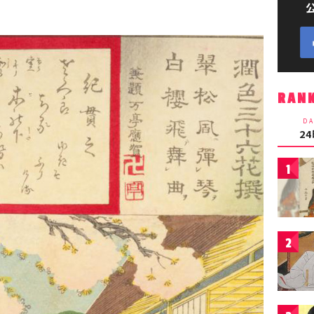
RAN
DA
2
1
2