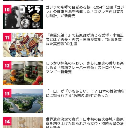
ゴジラの咆哮で目覚める朝…1954年公開『ゴジ
10
ラ』の貴重音源を搭載した「ゴジラ音声目覚ま
し時計」が新発売
『豊臣兄弟！』で萩原護が演じる武将・小堀正
11
次とは？秀長・秀吉・家康が重用、“出家を重
ねた実務派”の生涯
しっかり抹茶の味わい、さらに果実の香りも楽
12
しめる「無糖フレーバー抹茶」ストロベリー、
マンゴー新発売
「一口」が「いもあらい」！？ 日本の難読地名
13
には知られざる“名前の法則”があった
世界遺産決定で脚光！日本初の巨大都城・藤原
14
京を創り上げた知られざる女帝・持統天皇の凄
絶な執念