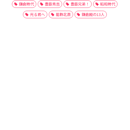
鎌倉時代
豊臣秀吉
豊臣兄弟！
昭和時代
光る君へ
葛飾北斎
鎌倉殿の13人