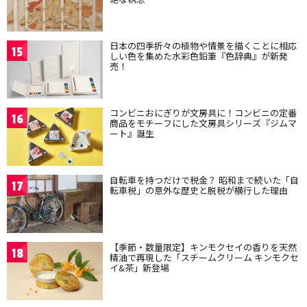
日本の四季折々の植物や情景を描くことに相応
15
しい色を集めた水彩色鉛筆『色辞典』が新発
売！
コンビニおにぎりが文房具に！コンビニの定番
16
商品をモチーフにした文房具シリーズ『ジムマ
ート』誕生
自転車を持つだけで税金？ 昭和まで続いた「自
17
転車税」の意外な歴史と脱税が横行した理由
【季節・数量限定】キンモクセイの香りを天然
18
精油で再現した「スチームクリーム キンモクセ
イ&茶」新登場