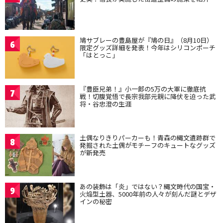
鳩サブレーの豊島屋が『鳩の日』（8月10日）
6
限定グッズ詳細を発表！今年はシリコンポーチ
「はとっこ」
『豊臣兄弟！』小一郎の5万の大軍に徹底抗
7
戦！切腹覚悟で長宗我部元親に降伏を迫った武
将・谷忠澄の生涯
土偶なりきりパーカーも！青森の縄文遺跡群で
8
発掘された土偶がモチーフのキュートなグッズ
が新発売
あの装飾は「炎」ではない？縄文時代の国宝・
9
火焔型土器、5000年前の人々が刻んだ謎とデザ
インの秘密