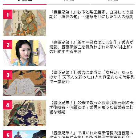
『豊臣兄弟！』お市と柴田勝家、自刃しての最
1
期と「辞世の句」…運命を共にした２人の悲劇
『豊臣兄弟！』茶々＝悪女はほぼ創作？秀吉が
2
溺愛、豊臣家滅亡を背負わされた茶々(井上和)
の壮絶すぎる生涯
【豊臣兄弟！】秀吉は本当に「女狂い」だった
3
のか？ 天下人を彩った11人の側室たちを時系列
で一挙紹介
【豊臣兄弟！】22歳で散った長宗我部元親の天
4
才後継者・信親とは？武勇を奮った若武者の壮
絶な最期
『豊臣兄弟！』で描かれた織田信長の道普請は
5
史実？信長が実施した街道整備の施策を紹介