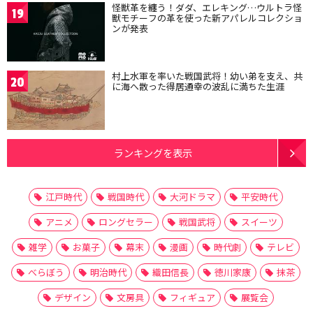
怪獣革を纏う！ダダ、エレキング…ウルトラ怪
19
獣モチーフの革を使った新アパレルコレクショ
ンが発表
村上水軍を率いた戦国武将！幼い弟を支え、共
20
に海へ散った得居通幸の波乱に満ちた生涯
ランキングを表示
江戸時代
戦国時代
大河ドラマ
平安時代
アニメ
ロングセラー
戦国武将
スイーツ
雑学
お菓子
幕末
漫画
時代劇
テレビ
べらぼう
明治時代
織田信長
徳川家康
抹茶
デザイン
文房具
フィギュア
展覧会