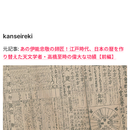
kanseireki
元記事:
あの伊能忠敬の師匠！江戸時代、日本の暦を作
り替えた天文学者・高橋至時の偉大な功績【前編】