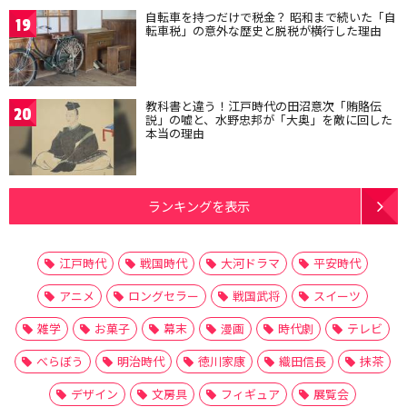
自転車を持つだけで税金？ 昭和まで続いた「自
19
転車税」の意外な歴史と脱税が横行した理由
教科書と違う！江戸時代の田沼意次「賄賂伝
20
説」の嘘と、水野忠邦が「大奥」を敵に回した
本当の理由
ランキングを表示
江戸時代
戦国時代
大河ドラマ
平安時代
アニメ
ロングセラー
戦国武将
スイーツ
雑学
お菓子
幕末
漫画
時代劇
テレビ
べらぼう
明治時代
徳川家康
織田信長
抹茶
デザイン
文房具
フィギュア
展覧会