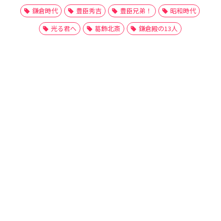
鎌倉時代
豊臣秀吉
豊臣兄弟！
昭和時代
光る君へ
葛飾北斎
鎌倉殿の13人