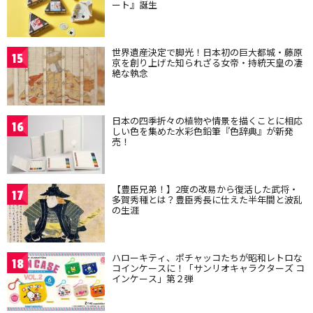
ート』誕生
世界遺産決定で脚光！日本初の巨大都城・藤原
15
京を創り上げた知られざる女帝・持統天皇の凄
絶な執念
日本の四季折々の植物や情景を描くことに相応
16
しい色を集めた水彩色鉛筆『色辞典』が新発
売！
【豊臣兄弟！】2度の改易から復活した武将・
17
多賀秀種とは？豊臣秀長に仕えた半年間と波乱
の生涯
ハローキティ、ポチャッコたちが昭和レトロな
18
コインケースに！「サンリオキャラクターズ コ
インケース」第２弾