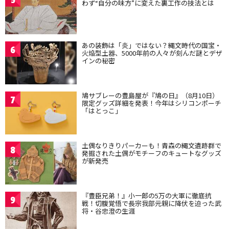
わず“自分の味方”に変えた裏工作の技法とは
あの装飾は「炎」ではない？縄文時代の国宝・
6
火焔型土器、5000年前の人々が刻んだ謎とデザ
インの秘密
鳩サブレーの豊島屋が『鳩の日』（8月10日）
7
限定グッズ詳細を発表！今年はシリコンポーチ
「はとっこ」
土偶なりきりパーカーも！青森の縄文遺跡群で
8
発掘された土偶がモチーフのキュートなグッズ
が新発売
『豊臣兄弟！』小一郎の5万の大軍に徹底抗
9
戦！切腹覚悟で長宗我部元親に降伏を迫った武
将・谷忠澄の生涯