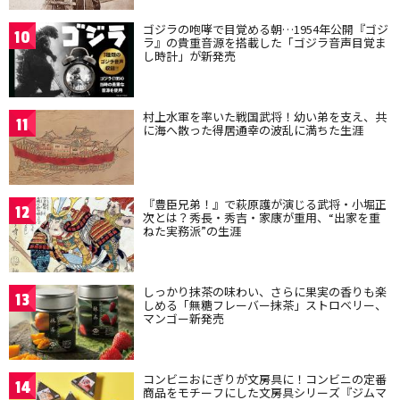
ゴジラの咆哮で目覚める朝…1954年公開『ゴジ
10
ラ』の貴重音源を搭載した「ゴジラ音声目覚ま
し時計」が新発売
村上水軍を率いた戦国武将！幼い弟を支え、共
11
に海へ散った得居通幸の波乱に満ちた生涯
『豊臣兄弟！』で萩原護が演じる武将・小堀正
12
次とは？秀長・秀吉・家康が重用、“出家を重
ねた実務派”の生涯
しっかり抹茶の味わい、さらに果実の香りも楽
13
しめる「無糖フレーバー抹茶」ストロベリー、
マンゴー新発売
コンビニおにぎりが文房具に！コンビニの定番
14
商品をモチーフにした文房具シリーズ『ジムマ