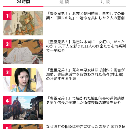
24時間
週 間
月 間
『豊臣兄弟！』お市と柴田勝家、自刃しての最
1
期と「辞世の句」…運命を共にした２人の悲劇
【豊臣兄弟！】秀吉は本当に「女狂い」だった
2
のか？ 天下人を彩った11人の側室たちを時系列
で一挙紹介
『豊臣兄弟！』茶々＝悪女はほぼ創作？秀吉が
3
溺愛、豊臣家滅亡を背負わされた茶々(井上和)
の壮絶すぎる生涯
『豊臣兄弟！』で描かれた織田信長の道普請は
4
史実？信長が実施した街道整備の施策を紹介
なぜ浅井の旧臣は秀吉に従ったのか？ 武力を使
5